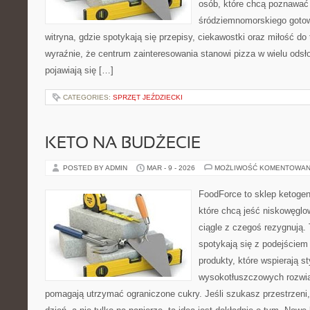
osób, które chcą poznawać 
śródziemnomorskiego gotowa
witryna, gdzie spotykają się przepisy, ciekawostki oraz miłość do 
wyraźnie, że centrum zainteresowania stanowi pizza w wielu odsło
pojawiają się […]
CATEGORIES:
SPRZĘT JEŹDZIECKI
KETO NA BUDŻECIE
POSTED BY ADMIN
MAR - 9 - 2026
MOŻLIWOŚĆ KOMENTOWAN
FoodForce to sklep ketogen
które chcą jeść niskowęgl
ciągle z czegoś rezygnują.
spotykają się z podejściem
produkty, które wspierają st
wysokotłuszczowych rozwią
pomagają utrzymać ograniczone cukry. Jeśli szukasz przestrzeni, 