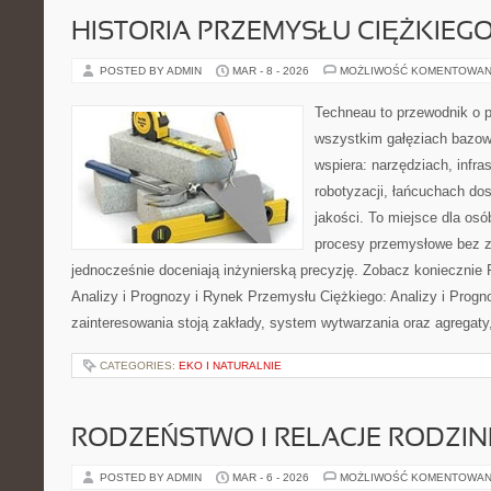
HISTORIA PRZEMYSŁU CIĘŻKIEG
POSTED BY ADMIN
MAR - 8 - 2026
MOŻLIWOŚĆ KOMENTOWAN
Techneau to przewodnik o 
wszystkim gałęziach bazowy
wspiera: narzędziach, infra
robotyzacji, łańcuchach dos
jakości. To miejsce dla osó
procesy przemysłowe bez zb
jednocześnie doceniają inżynierską precyzję. Zobacz koniecznie
Analizy i Prognozy i Rynek Przemysłu Ciężkiego: Analizy i Prog
zainteresowania stoją zakłady, system wytwarzania oraz agregaty
CATEGORIES:
EKO I NATURALNIE
RODZEŃSTWO I RELACJE RODZI
POSTED BY ADMIN
MAR - 6 - 2026
MOŻLIWOŚĆ KOMENTOWAN