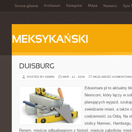
Archiwum
Kategorie
Mapa
Strona główna
Nowości
Spis 
MEKSYKAŃSKI
DUISBURG
POSTED BY ADMIN
MAR - 12 - 2026
MOŻLIWOŚĆ KOMENTOWA
Edusimare.pl to aktualny b
Niemcom, który łączy w sobi
planujących wyjazd, szukają
zwiedzanie miast, a także 
codzienność za Odrą. Na str
stolicy Niemiec, Hamburgu
Renem, mieście odbudowanym z historii, mieście zabytków, mieśc