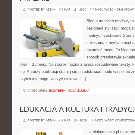
POSTED BY ADMIN
MAR - 11 - 2026
MOŻLIWOŚĆ KOMENTOWA
Blog o trendach modowych 
pasjonaci stylizacji mogą z
modnych zestawów. Strona p
stworzona z myślą o osobac
rozumieć modę. To blog mo
sposób przedstawia aktualn
Klein i Burberry. Na stronie można znaleźć rozbudowane teksty, kt
się. Autorzy publikacji starają się przedstawiać modę w sposób z
czytelnicy mogą tworzyć ciekawe […]
CATEGORIES:
BIŻUTERIA I MODA ŚLUBNA
EDUKACJA A KULTURA I TRADYC
POSTED BY ADMIN
MAR - 10 - 2026
MOŻLIWOŚĆ KOMENTOWA
szkolakamionka.pl to wart