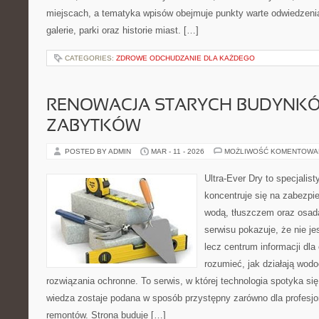
miejscach, a tematyka wpisów obejmuje punkty warte odwiedzenia,
galerie, parki oraz historie miast. […]
CATEGORIES:
ZDROWE ODCHUDZANIE DLA KAŻDEGO
RENOWACJA STARYCH BUDYNKÓ
ZABYTKÓW
POSTED BY ADMIN
MAR - 11 - 2026
MOŻLIWOŚĆ KOMENTOWA
Ultra-Ever Dry to specjalist
koncentruje się na zabezpi
wodą, tłuszczem oraz osad
serwisu pokazuje, że nie je
lecz centrum informacji dla 
rozumieć, jak działają wodo
rozwiązania ochronne. To serwis, w której technologia spotyka si
wiedza zostaje podana w sposób przystępny zarówno dla profesjon
remontów. Strona buduje […]