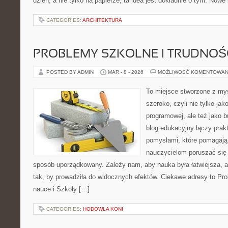
dzień, a nie tylko na papierze, ta idea jest dokładnie o tym. Nowe 
CATEGORIES:
ARCHITEKTURA
PROBLEMY SZKOLNE I TRUDNOŚ
POSTED BY ADMIN
MAR - 8 - 2026
MOŻLIWOŚĆ KOMENTOWAN
To miejsce stworzone z myś
szeroko, czyli nie tylko jak
programowej, ale też jako 
blog edukacyjny łączy pra
pomysłami, które pomagają
nauczycielom poruszać się
sposób uporządkowany. Zależy nam, aby nauka była łatwiejsza, 
tak, by prowadziła do widocznych efektów. Ciekawe adresy to Pro
nauce i Szkoły […]
CATEGORIES:
HODOWLA KONI