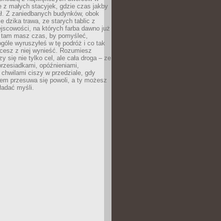
le z małych stacyjek, gdzie czas jakby
ał. Z zaniedbanych budynków, obok
e dzika trawa, ze starych tablic z
jscowości, na których farba dawno już
o tam masz czas, by pomyśleć,
góle wyruszyłeś w tę podróż i co tak
cesz z niej wynieść. Rozumiesz
zy się nie tylko cel, ale cała droga – ze
rzesiadkami, opóźnieniami,
chwilami ciszy w przedziale, gdy
nem przesuwa się powoli, a ty możesz
ładać myśli.