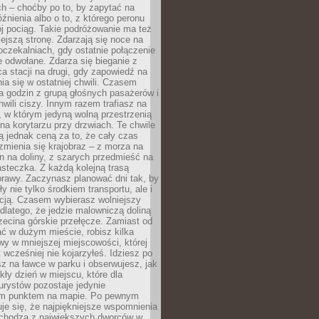
ch – choćby po to, by zapytać na
źnienia albo o to, z którego peronu
j pociąg. Takie podróżowanie ma też
ejszą stronę. Zdarzają się noce na
czekalniach, gdy ostatnie połączenie
e odwołane. Zdarza się bieganie z
a stacji na drugi, gdy zapowiedź na
nia się w ostatniej chwili. Czasem
ka godzin z grupą głośnych pasażerów i
wili ciszy. Innym razem trafiasz na
 w którym jedyną wolną przestrzenią
 na korytarzu przy drzwiach. Te chwile
 jednak ceną za to, że cały czas
 zmienia się krajobraz – z morza na
in na doliny, z szarych przedmieść na
steczka. Z każdą kolejną trasą
prawy. Zaczynasz planować dni tak, by
y nie tylko środkiem transportu, ale i
kcją. Czasem wybierasz wolniejszy
 dlatego, że jedzie malowniczą doliną
rzecina górskie przełęcze. Zamiast od
ć w dużym mieście, robisz kilka
wy w mniejszej miejscowości, której
wcześniej nie kojarzyłeś. Idziesz po
z na ławce w parku i obserwujesz, jak
ły dzień w miejscu, które dla
urystów pozostaje jedynie
m punktem na mapie. Po pewnym
je się, że najpiękniejsze wspomnienia
ochodzą z największych dworców w