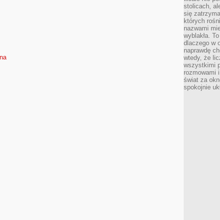
stolicach, a
się zatrzym
których rośni
nazwami mie
wyblakła. T
dlaczego w o
naprawdę ch
sna
wtedy, że lic
wszystkimi p
rozmowami i 
świat za ok
spokojnie uk