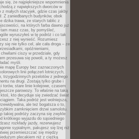
je się, że najpiękniejsze wspomnienia
ochodzą z największych dworców w
le z małych stacyjek, gdzie czas jakby
ał. Z zaniedbanych budynków, obok
e dzika trawa, ze starych tablic z
jscowości, na których farba dawno już
o tam masz czas, by pomyśleć,
góle wyruszyłeś w tę podróż i co tak
cesz z niej wynieść. Rozumiesz
zy się nie tylko cel, ale cała droga – ze
rzesiadkami, opóźnieniami,
chwilami ciszy w przedziale, gdy
nem przesuwa się powoli, a ty możesz
ładać myśli.
ie mapę Europy bez zaznaczonych
kolorowych linii połączeń lotniczych,
, trzygodzinnych przelotów z jednego
entu na drugi. Zostają tylko grube i
ki torów, stare linie kolejowe, czasem
jeszcze parowozy. To właśnie na taką
ktoś, kto decyduje się zwiedzać świat
ciągiem. Taka podróż jest wolniejsza,
przewidywalna, ale też bogatsza o to,
 szybkim zamknięciem drzwi samolotu.
p takiej podróży zaczyna się zwykle
od krótkiego wyjazdu do sąsiedniego
dzasz rozkłady jazdy, rezerwujesz
gonie sypialnym, pakujesz się lżej niż
atwiej przemieszczać się między
niedużym plecakiem niż z ciężką