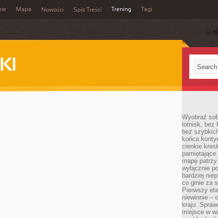
rie
Mapa
Trening
Tagi
Nowości
Spis Treści
SUB
KI
Wyobraź sob
lotnisk, bez 
bez szybkich
końca kontyn
cienkie kres
pamiętające 
mapę patrzy 
wyłącznie po
bardziej nie
co ginie za
Pierwszy eta
niewinnie – 
kraju. Spraw
miejsce w wa