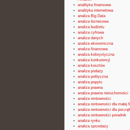
analityka finansowa
analityka internetowa
analiza Big Data
analiza biznesowa
analiza budżetu
analiza cyfrowa
analiza danych
analiza ekonomiczna
analiza finansowa
analiza kolorystyczna
analiza konkurencji
analiza kosztów
analiza podaży
analiza polityczna
analiza popytu
analiza prawna
analiza prawna nieruchomości
analiza rentowności
analiza rentowności dla małej f
analiza rentowności dla począ
analiza rentowności poradnik
analiza rynku
analiza sprzedaży