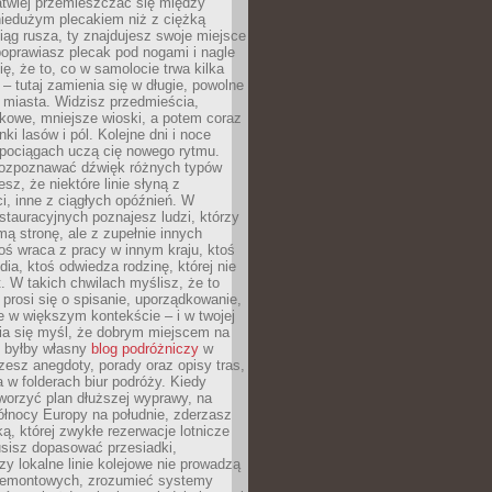
atwiej przemieszczać się między
niedużym plecakiem niż z ciężką
iąg rusza, ty znajdujesz swoje miejsce
poprawiasz plecak pod nogami i nagle
ię, że to, co w samolocie trwa kilka
 – tutaj zamienia się w długie, powolne
 miasta. Widzisz przedmieścia,
łkowe, mniejsze wioski, a potem coraz
ki lasów i pól. Kolejne dni i noce
pociągach uczą cię nowego rytmu.
ozpoznawać dźwięk różnych typów
sz, że niektóre linie słyną z
i, inne z ciągłych opóźnień. W
tauracyjnych poznajesz ludzi, którzy
mą stronę, ale z zupełnie innych
ś wraca z pracy w innym kraju, ktoś
dia, ktoś odwiedza rodzinę, której nie
at. W takich chwilach myślisz, że to
prosi się o spisanie, uporządkowanie,
 w większym kontekście – i w twojej
ia się myśl, że dobrym miejscem na
ie byłby własny
blog podróżniczy
w
zesz anegdoty, porady oraz opisy tras,
a w folderach biur podróży. Kiedy
worzyć plan dłuższej wyprawy, na
ółnocy Europy na południe, zderzasz
ką, której zwykłe rezerwacje lotnicze
usisz dopasować przesiadki,
zy lokalne linie kolejowe nie prowadzą
 remontowych, zrozumieć systemy