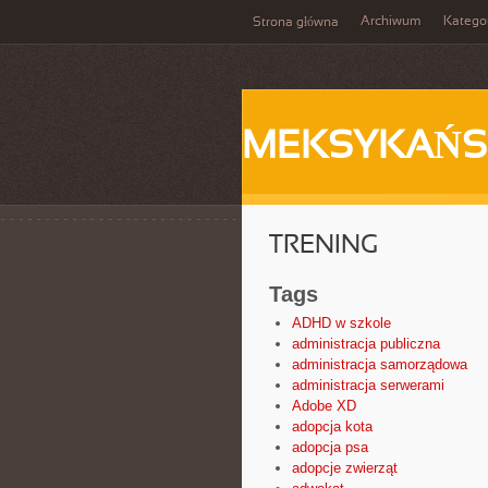
Archiwum
Katego
Strona główna
MEKSYKAŃS
TRENING
Tags
ADHD w szkole
administracja publiczna
administracja samorządowa
administracja serwerami
Adobe XD
adopcja kota
adopcja psa
adopcje zwierząt