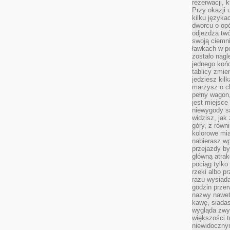
rezerwacji, 
Przy okazji
kilku języka
dworcu o opó
odjeżdża twó
swoją ciemni
ławkach w po
zostało nagl
jednego końc
tablicy zmie
jedziesz kil
marzysz o ch
pełny wagon,
jest miejsce
niewygody są
widzisz, jak
góry, z równ
kolorowe mia
nabierasz w
przejazdy był
główną atra
pociąg tylko
rzeki albo p
razu wysiada
godzin przer
nazwy nawet 
kawę, siadas
wygląda zwyk
większości t
niewidoczny