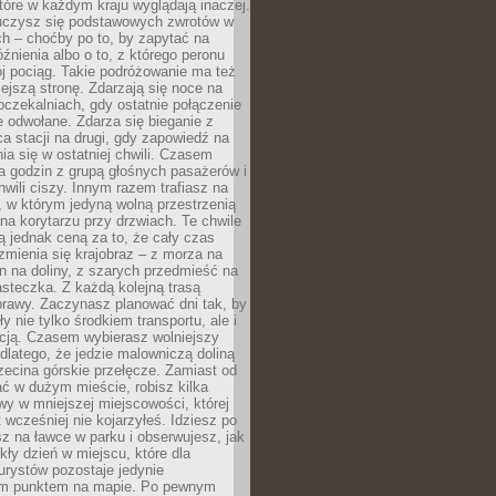
które w każdym kraju wyglądają inaczej.
 uczysz się podstawowych zwrotów w
ch – choćby po to, by zapytać na
źnienia albo o to, z którego peronu
j pociąg. Takie podróżowanie ma też
ejszą stronę. Zdarzają się noce na
czekalniach, gdy ostatnie połączenie
e odwołane. Zdarza się bieganie z
a stacji na drugi, gdy zapowiedź na
nia się w ostatniej chwili. Czasem
ka godzin z grupą głośnych pasażerów i
wili ciszy. Innym razem trafiasz na
 w którym jedyną wolną przestrzenią
 na korytarzu przy drzwiach. Te chwile
 jednak ceną za to, że cały czas
 zmienia się krajobraz – z morza na
in na doliny, z szarych przedmieść na
steczka. Z każdą kolejną trasą
prawy. Zaczynasz planować dni tak, by
y nie tylko środkiem transportu, ale i
kcją. Czasem wybierasz wolniejszy
 dlatego, że jedzie malowniczą doliną
rzecina górskie przełęcze. Zamiast od
ć w dużym mieście, robisz kilka
wy w mniejszej miejscowości, której
wcześniej nie kojarzyłeś. Idziesz po
z na ławce w parku i obserwujesz, jak
ły dzień w miejscu, które dla
urystów pozostaje jedynie
m punktem na mapie. Po pewnym