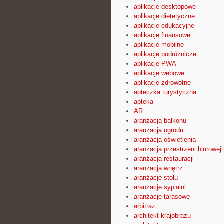
aplikacje desktopowe
aplikacje dietetyczne
aplikacje edukacyjne
aplikacje finansowe
aplikacje mobilne
aplikacje podróżnicze
aplikacje PWA
aplikacje webowe
aplikacje zdrowotne
apteczka turystyczna
apteka
AR
aranżacja balkonu
aranżacja ogrodu
aranżacja oświetlenia
aranżacja przestrzeni biurowej
aranżacja restauracji
aranżacja wnętrz
aranżacje stołu
aranżacje sypialni
aranżacje tarasowe
arbitraż
architekt krajobrazu