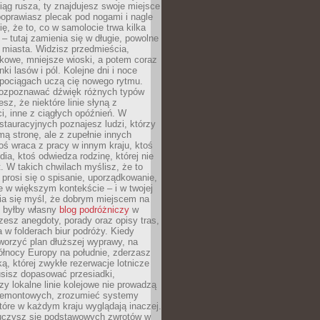
iąg rusza, ty znajdujesz swoje miejsce
poprawiasz plecak pod nogami i nagle
ię, że to, co w samolocie trwa kilka
 – tutaj zamienia się w długie, powolne
 miasta. Widzisz przedmieścia,
łkowe, mniejsze wioski, a potem coraz
ki lasów i pól. Kolejne dni i noce
pociągach uczą cię nowego rytmu.
ozpoznawać dźwięk różnych typów
sz, że niektóre linie słyną z
i, inne z ciągłych opóźnień. W
tauracyjnych poznajesz ludzi, którzy
mą stronę, ale z zupełnie innych
ś wraca z pracy w innym kraju, ktoś
dia, ktoś odwiedza rodzinę, której nie
at. W takich chwilach myślisz, że to
prosi się o spisanie, uporządkowanie,
 w większym kontekście – i w twojej
ia się myśl, że dobrym miejscem na
ie byłby własny
blog podróżniczy
w
zesz anegdoty, porady oraz opisy tras,
a w folderach biur podróży. Kiedy
worzyć plan dłuższej wyprawy, na
ółnocy Europy na południe, zderzasz
ką, której zwykłe rezerwacje lotnicze
usisz dopasować przesiadki,
zy lokalne linie kolejowe nie prowadzą
 remontowych, zrozumieć systemy
które w każdym kraju wyglądają inaczej.
 uczysz się podstawowych zwrotów w