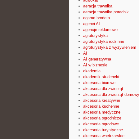
adwokat
aeracja trawnika
aeracja trawnika poradnik
agama brodata
agenci AI
agencje reklamowe
agroturystyka
agroturystyka rodzinne
agroturystyka z wyżywieniem
AI
AI generatywna
AI w biznesie
akademia
akademik studencki
akcesoria biurowe
akcesoria dla zwierząt
akcesoria dla zwierząt domow
akcesoria kreatywne
akcesoria kuchenne
akcesoria medyczne
akcesoria ogrodnicze
akcesoria ogrodowe
akcesoria turystyczne
akcesoria wnętrzarskie