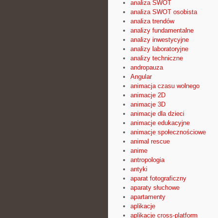
analiza SWOT
analiza SWOT osobista
analiza trendów
analizy fundamentalne
analizy inwestycyjne
analizy laboratoryjne
analizy techniczne
andropauza
Angular
animacja czasu wolnego
animacje 2D
animacje 3D
animacje dla dzieci
animacje edukacyjne
animacje społecznościowe
animal rescue
anime
antropologia
antyki
aparat fotograficzny
aparaty słuchowe
apartamenty
aplikacje
aplikacje cross-platform