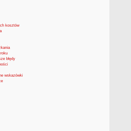
ych kosztów
a
zkania
kroku
sze błędy
ności
zne wskazówki
ce