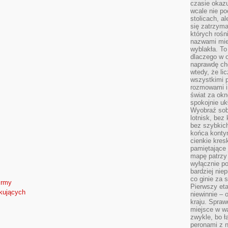
czasie okazu
wcale nie p
stolicach, a
się zatrzym
których rośni
nazwami mie
wyblakła. T
dlaczego w o
naprawdę ch
wtedy, że lic
wszystkimi p
rozmowami i 
świat za ok
spokojnie uk
Wyobraź sob
lotnisk, bez 
bez szybkich
końca kontyn
cienkie kres
pamiętające 
mapę patrzy 
wyłącznie po
bardziej nie
co ginie za
irmy
Pierwszy eta
tkujących
niewinnie – 
kraju. Spraw
miejsce w wa
zwykle, bo ł
peronami z 