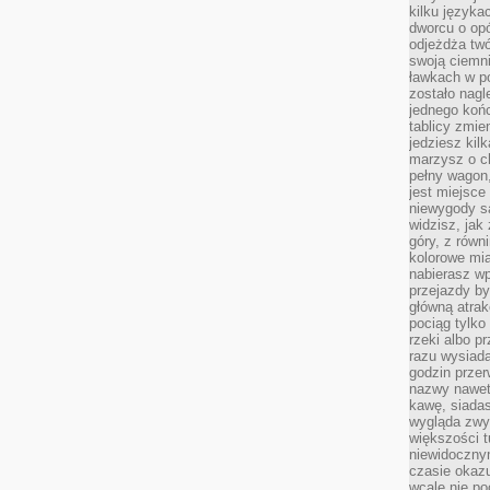
kilku języka
dworcu o opó
odjeżdża twó
swoją ciemni
ławkach w po
zostało nagl
jednego końc
tablicy zmie
jedziesz kil
marzysz o ch
pełny wagon,
jest miejsce
niewygody są
widzisz, jak
góry, z równ
kolorowe mia
nabierasz w
przejazdy był
główną atra
pociąg tylko
rzeki albo p
razu wysiada
godzin przer
nazwy nawet 
kawę, siadas
wygląda zwyk
większości t
niewidoczny
czasie okazu
wcale nie p