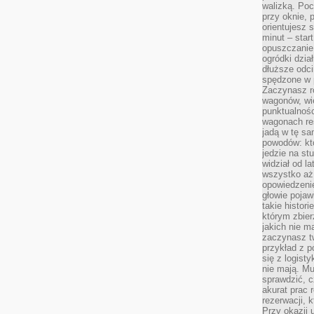
walizką. Poc
przy oknie, 
orientujesz s
minut – start
opuszczanie
ogródki dzia
dłuższe odcin
spędzone w 
Zaczynasz r
wagonów, wie
punktualnośc
wagonach res
jadą w tę sa
powodów: kto
jedzie na stu
widział od l
wszystko aż 
opowiedzenie
głowie pojaw
takie histor
którym zbier
jakich nie m
zaczynasz t
przykład z p
się z logisty
nie mają. M
sprawdzić, c
akurat prac
rezerwacji, 
Przy okazji