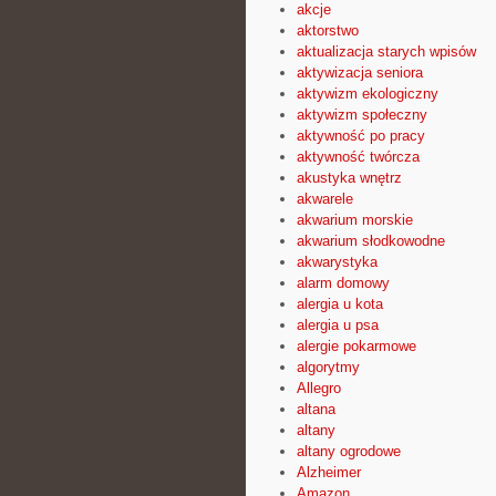
akcje
aktorstwo
aktualizacja starych wpisów
aktywizacja seniora
aktywizm ekologiczny
aktywizm społeczny
aktywność po pracy
aktywność twórcza
akustyka wnętrz
akwarele
akwarium morskie
akwarium słodkowodne
akwarystyka
alarm domowy
alergia u kota
alergia u psa
alergie pokarmowe
algorytmy
Allegro
altana
altany
altany ogrodowe
Alzheimer
Amazon