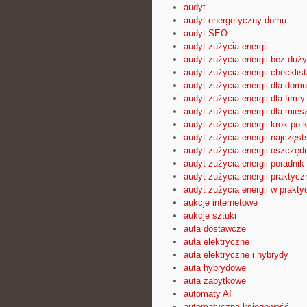
audyt
audyt energetyczny domu
audyt SEO
audyt zużycia energii
audyt zużycia energii bez duż
audyt zużycia energii checklist
audyt zużycia energii dla domu
audyt zużycia energii dla firmy
audyt zużycia energii dla mies
audyt zużycia energii krok po 
audyt zużycia energii najczęst
audyt zużycia energii oszczęd
audyt zużycia energii poradnik
audyt zużycia energii praktyc
audyt zużycia energii w prakty
aukcje internetowe
aukcje sztuki
auta dostawcze
auta elektryczne
auta elektryczne i hybrydy
auta hybrydowe
auta zabytkowe
automaty AI
automatyczna księgowość