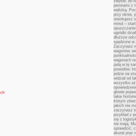
zwykle, bo ł
peronami z 
walizką. Poc
przy oknie, 
orientujesz s
minut – start
opuszczanie
ogródki dzia
dłuższe odcin
spędzone w 
Zaczynasz r
wagonów, wie
punktualnośc
wagonach res
jadą w tę sa
powodów: kto
jedzie na stu
widział od l
wszystko aż 
opowiedzenie
głowie pojaw
ych
takie histor
którym zbier
jakich nie m
zaczynasz t
przykład z p
się z logisty
nie mają. M
sprawdzić, c
akurat prac