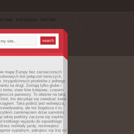
SCRIBE
FACEBOOK
TWITTER
ie mapę Europy bez zaznaczonych
kolorowych linii połączeń lotniczych,
, trzygodzinnych przelotów z jednego
entu na drugi. Zostają tylko grube i
ki torów, stare linie kolejowe, czasem
jeszcze parowozy. To właśnie na taką
ktoś, kto decyduje się zwiedzać świat
ciągiem. Taka podróż jest wolniejsza,
przewidywalna, ale też bogatsza o to,
 szybkim zamknięciem drzwi samolotu.
p takiej podróży zaczyna się zwykle
od krótkiego wyjazdu do sąsiedniego
dzasz rozkłady jazdy, rezerwujesz
gonie sypialnym, pakujesz się lżej niż