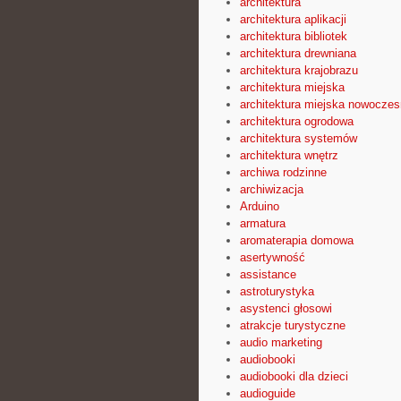
architektura
architektura aplikacji
architektura bibliotek
architektura drewniana
architektura krajobrazu
architektura miejska
architektura miejska nowocze
architektura ogrodowa
architektura systemów
architektura wnętrz
archiwa rodzinne
archiwizacja
Arduino
armatura
aromaterapia domowa
asertywność
assistance
astroturystyka
asystenci głosowi
atrakcje turystyczne
audio marketing
audiobooki
audiobooki dla dzieci
audioguide