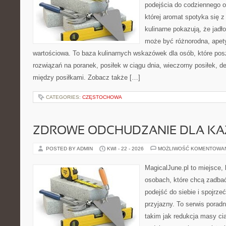
podejścia do codziennego o
której aromat spotyka się z
kulinarne pokazują, że jadło
może być różnorodna, apet
wartościowa. To baza kulinarnych wskazówek dla osób, które po
rozwiązań na poranek, posiłek w ciągu dnia, wieczorny posiłek, 
między posiłkami. Zobacz także […]
CATEGORIES:
CZĘSTOCHOWA
ZDROWE ODCHUDZANIE DLA K
POSTED BY ADMIN
KWI - 22 - 2026
MOŻLIWOŚĆ KOMENTOWA
MagicalJune.pl to miejsce, 
osobach, które chcą zadba
podejść do siebie i spojrz
przyjazny. To serwis pora
takim jak redukcja masy ci