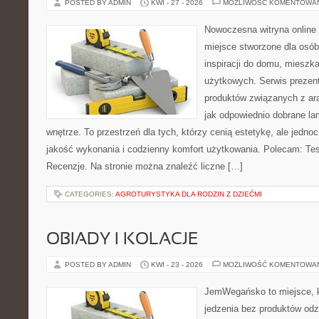
POSTED BY ADMIN
KWI - 27 - 2026
MOŻLIWOŚĆ KOMENTOWA
Nowoczesna witryna online
miejsce stworzone dla osób
inspiracji do domu, mieszka
użytkowych. Serwis prezen
produktów związanych z ara
jak odpowiednio dobrane la
wnętrze. To przestrzeń dla tych, którzy cenią estetykę, ale jedn
jakość wykonania i codzienny komfort użytkowania. Polecam: Test
Recenzje. Na stronie można znaleźć liczne […]
CATEGORIES:
AGROTURYSTYKA DLA RODZIN Z DZIEĆMI
OBIADY I KOLACJE
POSTED BY ADMIN
KWI - 23 - 2026
MOŻLIWOŚĆ KOMENTOWA
JemWegańsko to miejsce, kt
jedzenia bez produktów od