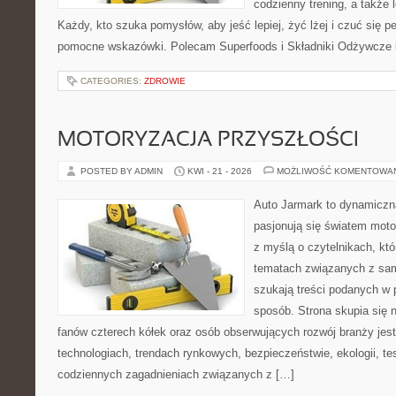
codzienny trening, a także
Każdy, kto szuka pomysłów, aby jeść lepiej, żyć lżej i czuć się pe
pomocne wskazówki. Polecam Superfoods i Składniki Odżywcze i
CATEGORIES:
ZDROWIE
MOTORYZACJA PRZYSZŁOŚCI
POSTED BY ADMIN
KWI - 21 - 2026
MOŻLIWOŚĆ KOMENTOWA
Auto Jarmark to dynamiczna
pasjonują się światem moto
z myślą o czytelnikach, kt
tematach związanych z sam
szukają treści podanych w 
sposób. Strona skupia się 
fanów czterech kółek oraz osób obserwujących rozwój branży je
technologiach, trendach rynkowych, bezpieczeństwie, ekologii, t
codziennych zagadnieniach związanych z […]