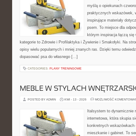
myślą o opiekunach czworo
praktycznych wskazówek, w
inspirujące materiały dotyc
psem. To miejsce dla odpo
którym inspiracja łączą się
kategorie to Zdrowie i Profilaktyka i Żywienie i Smakołyki. Na st
opisy wielu popularnych i mniej znanych ras. Dzięki temu odwie
dopasować psa do własnego […]
CATEGORIES:
PLANY TRENINGOWE
MEBLE W STYLACH WNĘTRZARS
POSTED BY ADMIN
KWI - 13 - 2026
MOŻLIWOŚĆ KOMENTOWA
Italsystem to dynamicznie r
internetowa, która skupia s
konkretnych wskazówkach 
mieszkanie i gabinet. To se