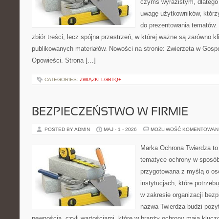
czymś wyrazistym, dlatego
uwagę użytkowników, którzy
do prezentowania tematów. 
zbiór treści, lecz spójna przestrzeń, w której ważne są zarówno kli
publikowanych materiałów. Nowości na stronie: Zwierzęta w Gospod
Opowieści. Strona […]
CATEGORIES:
ZWIĄZKI LGBTQ+
BEZPIECZEŃSTWO W FIRMIE
POSTED BY ADMIN
MAJ - 1 - 2026
MOŻLIWOŚĆ KOMENTOWAN
Marka Ochrona Twierdza to 
tematyce ochrony w sposób 
przygotowana z myślą o oso
instytucjach, które potrze
w zakresie organizacji bez
nazwa Twierdza budzi pozy
pewnością, czyli wartościami, które w branży ochrony mają klucz