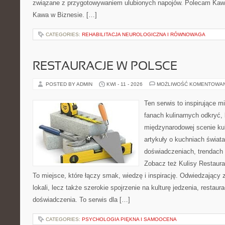
związane z przygotowywaniem ulubionych napojów. Polecam Kawia
Kawa w Biznesie. […]
CATEGORIES:
REHABILITACJA NEUROLOGICZNA I RÓWNOWAGA
RESTAURACJE W POLSCE
POSTED BY ADMIN
KWI - 11 - 2026
MOŻLIWOŚĆ KOMENTOWA
Ten serwis to inspirujące m
fanach kulinarnych odkryć, 
międzynarodowej scenie kul
artykuły o kuchniach świata
doświadczeniach, trendach i
Zobacz też Kulisy Restaurac
To miejsce, które łączy smak, wiedzę i inspirację. Odwiedzający zn
lokali, lecz także szerokie spojrzenie na kulturę jedzenia, restaur
doświadczenia. To serwis dla […]
CATEGORIES:
PSYCHOLOGIA PIĘKNA I SAMOOCENA