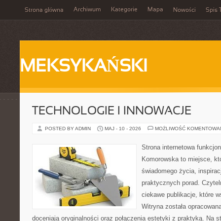
Archiwum
Kategorie
Mapa
Strona główna
Nowości
Spis 
MEKSYKAŃSKI
TECHNOLOGIE I INNOWACJE
POSTED BY ADMIN
MAJ - 10 - 2026
MOŻLIWOŚĆ KOMENTOWA
Strona internetowa funkcjo
Komorowska to miejsce, któ
świadomego życia, inspiracj
praktycznych porad. Czytel
ciekawe publikacje, które ws
Witryna została opracowana
doceniają oryginalności oraz połączenia estetyki z praktyką. Na 