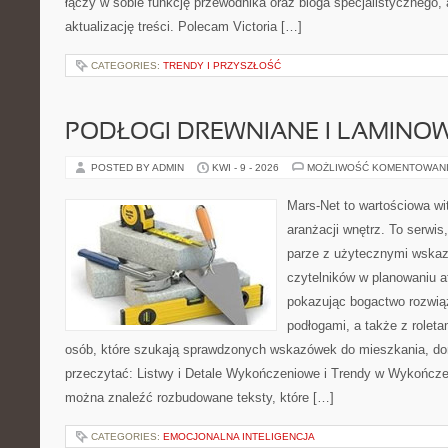
łączy w sobie funkcję przewodnika oraz bloga specjalistycznego, a
aktualizację treści. Polecam Victoria […]
CATEGORIES:
TRENDY I PRZYSZŁOŚĆ
PODŁOGI DREWNIANE I LAMINO
POSTED BY ADMIN
KWI - 9 - 2026
MOŻLIWOŚĆ KOMENTOWAN
Mars-Net to wartościowa wit
aranżacji wnętrz. To serwi
parze z użytecznymi wskaz
czytelników w planowaniu a
pokazując bogactwo rozwią
podłogami, a także z roletam
osób, które szukają sprawdzonych wskazówek do mieszkania, dom
przeczytać: Listwy i Detale Wykończeniowe i Trendy w Wykończe
można znaleźć rozbudowane teksty, które […]
CATEGORIES:
EMOCJONALNA INTELIGENCJA