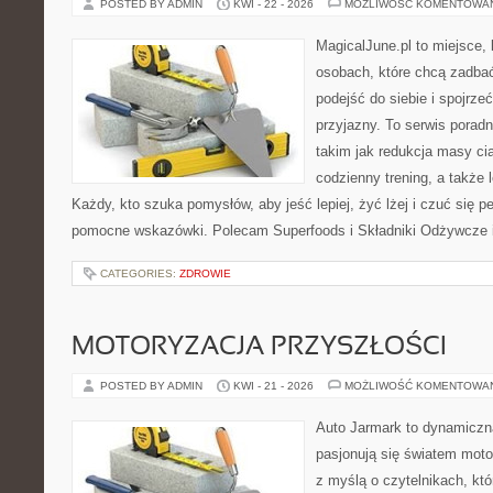
POSTED BY ADMIN
KWI - 22 - 2026
MOŻLIWOŚĆ KOMENTOWA
MagicalJune.pl to miejsce, 
osobach, które chcą zadba
podejść do siebie i spojrz
przyjazny. To serwis pora
takim jak redukcja masy ci
codzienny trening, a także
Każdy, kto szuka pomysłów, aby jeść lepiej, żyć lżej i czuć się pe
pomocne wskazówki. Polecam Superfoods i Składniki Odżywcze i
CATEGORIES:
ZDROWIE
MOTORYZACJA PRZYSZŁOŚCI
POSTED BY ADMIN
KWI - 21 - 2026
MOŻLIWOŚĆ KOMENTOWA
Auto Jarmark to dynamiczna
pasjonują się światem moto
z myślą o czytelnikach, kt