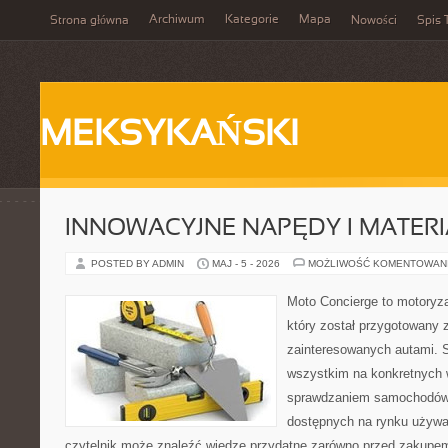
Archiwum
Kategorie
Mapa
Strona główna
Nowości
Spis 
MEKSYKAŃSKI
INNOWACYJNE NAPĘDY I MATERI
POSTED BY ADMIN
MAJ - 5 - 2026
MOŻLIWOŚĆ KOMENTOWAN
Moto Concierge to motoryza
który został przygotowany 
zainteresowanych autami. S
wszystkim na konkretnych
sprawdzaniem samochodów,
dostępnych na rynku używa
czytelnik może znaleźć wiedzę przydatne zarówno przed zakupem 