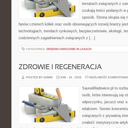
tematach związanych z sam
szukają treści podanych w 
sposób. Strona skupia się 
fanów czterech kółek oraz osób obserwujących rozwój branży je
technologiach, trendach rynkowych, bezpieczeństwie, ekologii, t
codziennych zagadnieniach związanych z […]
CATEGORIES:
DRZEWA OWOCOWE W LASACH
ZDROWIE I REGENERACJA
POSTED BY ADMIN
KWI - 19 - 2026
MOŻLIWOŚĆ KOMENTOWA
SaunaWadowice.pl to rozbu
osób, które interesują się s
odpoczynku, jacuzzi oraz 
relaksem. Serwis koncentru
związanych z prywatną stre
znaleźć merytoryczne artyk