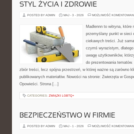
STYL ŻYCIA I ZDROWIE
POSTED BY ADMIN
MAJ - 3 - 2026
MOŻLIWOŚĆ KOMENTOWAN
Madlennn to witryna, które
przemyślany punkt w sieci 
ciekawych treści. Już sama
czymś wyrazistym, dlatego
uwagę użytkowników, którzy
do prezentowania tematów. 
zbiór treści, lecz spójna przestrzeń, w której ważne są zarówno kli
publikowanych materiałów. Nowości na stronie: Zwierzęta w Gospod
Opowieści. Strona […]
CATEGORIES:
ZWIĄZKI LGBTQ+
BEZPIECZEŃSTWO W FIRMIE
POSTED BY ADMIN
MAJ - 1 - 2026
MOŻLIWOŚĆ KOMENTOWAN