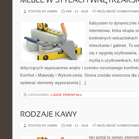
MEBLE W STYLACH WNĘTRZARS
POSTED BY ADMIN
KWI - 13 - 2026
MOŻLIWOŚĆ KOMENTOWA
Italsystem to dynamicznie r
internetowa, która skupia s
konkretnych wskazówkach 
mieszkanie i gabinet. To se
się z wygodą użytkowania, 
myślą o użytkownikach, kt
dotyczących wyposażenia wnętrz i szeroko rozumianego komfortu
Komfort i Materiały i Wykończenia. Strona została stworzona dla
wybierać elementy wyposażenia […]
CATEGORIES:
LUDZIE PRZEMYSŁU
RODZAJE KAWY
POSTED BY ADMIN
KWI - 12 - 2026
MOŻLIWOŚĆ KOMENTOWA
ten portal to serwis interne