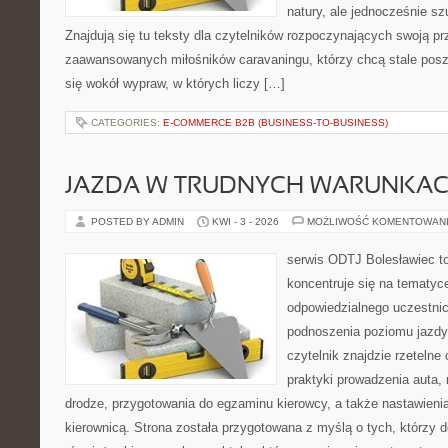
natury, ale jednocześnie sz
Znajdują się tu teksty dla czytelników rozpoczynających swoją pr
zaawansowanych miłośników caravaningu, którzy chcą stale posz
się wokół wypraw, w których liczy […]
CATEGORIES:
E-COMMERCE B2B (BUSINESS-TO-BUSINESS)
JAZDA W TRUDNYCH WARUNKA
POSTED BY ADMIN
KWI - 3 - 2026
MOŻLIWOŚĆ KOMENTOWAN
serwis ODTJ Bolesławiec to
koncentruje się na tematyc
odpowiedzialnego uczestni
podnoszenia poziomu jazdy
czytelnik znajdzie rzeteln
praktyki prowadzenia auta, 
drodze, przygotowania do egzaminu kierowcy, a także nastawieni
kierownicą. Strona została przygotowana z myślą o tych, którzy do