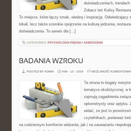
doświadczeniach, trendach i
Zobacz też Kulisy Restaurac
To miejsce, które łączy smak, wiedzę i inspirację. Odwiedzający zn
lokali, lecz także szerokie spojrzenie na kulturę jedzenia, restaur
doświadczenia. To serwis dla […]
CATEGORIES:
PSYCHOLOGIA PIĘKNA I SAMOOCENA
BADANIA WZROKU
POSTED BY ADMIN
KWI - 10 - 2026
MOŻLIWOŚĆ KOMENTOWA
Ta strona to bogaty meryto
tematyce okulistycznej, w 
zajmują zagadnienia związa
optometrysty oraz optyka. 
widać, że jest to przestrz
czytelnikach, ponieważ treś
na codziennym komforcie widzenia, jak i na zauważaniu niepokoj