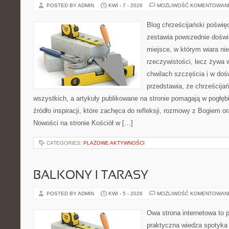
POSTED BY ADMIN
KWI - 7 - 2026
MOŻLIWOŚĆ KOMENTOWAN
Blog chrześcijański poświę
zestawia powszednie doświ
miejsce, w którym wiara ni
rzeczywistości, lecz żywa 
chwilach szczęścia i w doś
przedstawia, że chrześcija
wszystkich, a artykuły publikowane na stronie pomagają w pogłębi
źródło inspiracji, które zachęca do refleksji, rozmowy z Bogiem 
Nowości na stronie Kościół w […]
CATEGORIES:
PLAŻOWE AKTYWNOŚCI
BALKONY I TARASY
POSTED BY ADMIN
KWI - 5 - 2026
MOŻLIWOŚĆ KOMENTOWAN
Owa strona internetowa to 
praktyczna wiedza spotyka 