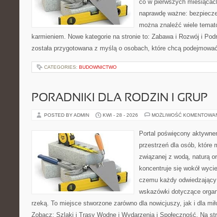
co w pierwszych miesiącach 
naprawdę ważne: bezpiecze
można znaleźć wiele temat
karmieniem. Nowe kategorie na stronie to: Zabawa i Rozwój i Pod
została przygotowana z myślą o osobach, które chcą podejmowa
CATEGORIES:
BUDOWNICTWO
PORADNIKI DLA RODZIN I GRUP
POSTED BY ADMIN
KWI - 28 - 2026
MOŻLIWOŚĆ KOMENTOWA
Portal poświęcony aktywne
przestrzeń dla osób, które
związanej z wodą, naturą o
koncentruje się wokół wyci
czemu każdy odwiedzający
wskazówki dotyczące organ
rzeką. To miejsce stworzone zarówno dla nowicjuszy, jak i dla m
Zobacz: Szlaki i Trasy Wodne i Wydarzenia i Społeczność. Na st