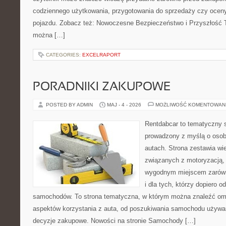
codziennego użytkowania, przygotowania do sprzedaży czy ocen
pojazdu. Zobacz też: Nowoczesne Bezpieczeństwo i Przyszłość T
można […]
CATEGORIES:
EXCELRAPORT
PORADNIKI ZAKUPOWE
POSTED BY ADMIN
MAJ - 4 - 2026
MOŻLIWOŚĆ KOMENTOWAN
Rentdabcar to tematyczny s
prowadzony z myślą o osob
autach. Strona zestawia wi
związanych z motoryzacją,
wygodnym miejscem zarówno
i dla tych, którzy dopiero o
samochodów. To strona tematyczna, w którym można znaleźć om
aspektów korzystania z auta, od poszukiwania samochodu używa
decyzje zakupowe. Nowości na stronie Samochody […]