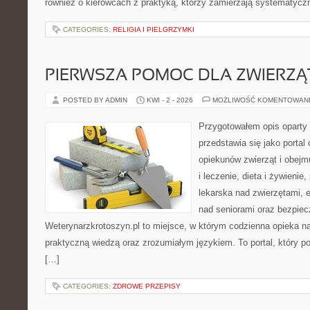
również o kierowcach z praktyką, którzy zamierzają systematycz
CATEGORIES:
RELIGIA I PIELGRZYMKI
PIERWSZA POMOC DLA ZWIERZĄ
POSTED BY ADMIN
KWI - 2 - 2026
MOŻLIWOŚĆ KOMENTOWAN
Przygotowałem opis oparty 
przedstawia się jako portal
opiekunów zwierząt i obejm
i leczenie, dieta i żywieni
lekarska nad zwierzętami, 
nad seniorami oraz bezpie
Weterynarzkrotoszyn.pl to miejsce, w którym codzienna opieka na
praktyczną wiedzą oraz zrozumiałym językiem. To portal, który p
[…]
CATEGORIES:
ZDROWE PRZEPISY