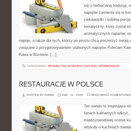
się z herbacianą tradycją,
napojów zamienia się w konk
ciekawostki i solidną porcj
tematyczny, który został s
aromatycznych naparów, os
napoje, a także dla tych, którzy po prostu chcą poszerzyć swoją 
związane z przygotowywaniem ulubionych napojów. Polecam Kawia
Kawa w Biznesie. […]
CATEGORIES:
REHABILITACJA NEUROLOGICZNA I RÓWNOWAGA
RESTAURACJE W POLSCE
POSTED BY ADMIN
KWI - 11 - 2026
MOŻLIWOŚĆ KOMENTOWA
Ten serwis to inspirujące m
fanach kulinarnych odkryć, 
międzynarodowej scenie kul
artykuły o kuchniach świata