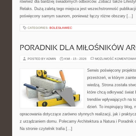
również dla bardziej świadomych odbiorców. Zobacz także Lifestyl
Relaks. Dużą zaletą tego miejsca jest wszechstronność publikacji.
poświęcony samym saunom, ponieważ łączy różne obszary […]
CATEGORIES:
BOLESŁAWIEC
PORADNIK DLA MIŁOŚNIKÓW AR
POSTED BY ADMIN
KWI - 15 - 2026
MOŻLIWOŚĆ KOMENTOWA
Serwis poświęcony projekto
przestrzeń, w którym zaint
wiedzą. Strona została stw
które chcą odkrywać świat 
trendów wpływających na to
dzień. To inspirujący blog
opracowania dotyczące zarówno słynnych realizacji, jak i prakty
z urządzaniem domu. Polecamy Architektura a Natura i Poradnik d
Na stronie czytelnik trafia […]