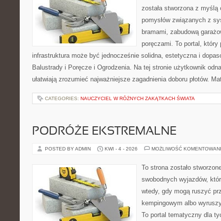
została stworzona z myślą 
pomysłów związanych z sy
bramami, zabudową garażow
poręczami. To portal, któr
infrastruktura może być jednocześnie solidna, estetyczna i dopa
Balustrady i Poręcze i Ogrodzenia. Na tej stronie użytkownik odnaj
ułatwiają zrozumieć najważniejsze zagadnienia doboru płotów. Ma
CATEGORIES:
NAUCZYCIEL W RÓŻNYCH ZAKĄTKACH ŚWIATA
PODRÓŻE EKSTREMALNE
POSTED BY ADMIN
KWI - 4 - 2026
MOŻLIWOŚĆ KOMENTOWAN
To strona zostało stworzon
swobodnych wyjazdów, które 
wtedy, gdy mogą ruszyć prz
kempingowym albo wyruszy
To portal tematyczny dla ty