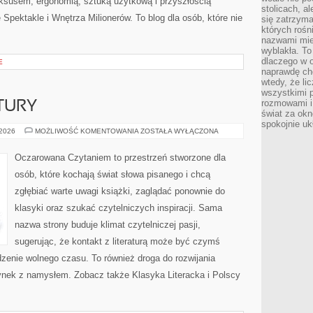
uksusem, ergonomią, sztuką użytkową i przyszłością
stolicach, a
Spektakle i Wnętrza Milionerów. To blog dla osób, które nie
się zatrzym
których rośni
nazwami mie
wyblakła. T
dlaczego w o
E
naprawdę ch
wtedy, że lic
wszystkimi p
rozmowami i 
TURY
świat za ok
spokojnie uk
HISTORIA
 2026
MOŻLIWOŚĆ KOMENTOWANIA
ZOSTAŁA WYŁĄCZONA
LITERATURY
Oczarowana Czytaniem to przestrzeń stworzone dla
osób, które kochają świat słowa pisanego i chcą
zgłębiać warte uwagi książki, zaglądać ponownie do
klasyki oraz szukać czytelniczych inspiracji. Sama
nazwa strony buduje klimat czytelniczej pasji,
sugerując, że kontakt z literaturą może być czymś
zenie wolnego czasu. To również droga do rozwijania
ynek z namysłem. Zobacz także Klasyka Literacka i Polscy