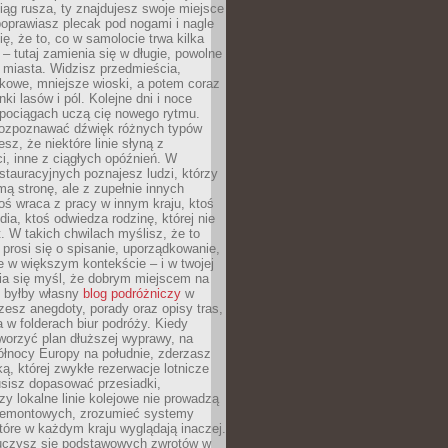
iąg rusza, ty znajdujesz swoje miejsce
poprawiasz plecak pod nogami i nagle
ię, że to, co w samolocie trwa kilka
 – tutaj zamienia się w długie, powolne
 miasta. Widzisz przedmieścia,
łkowe, mniejsze wioski, a potem coraz
ki lasów i pól. Kolejne dni i noce
pociągach uczą cię nowego rytmu.
ozpoznawać dźwięk różnych typów
sz, że niektóre linie słyną z
i, inne z ciągłych opóźnień. W
tauracyjnych poznajesz ludzi, którzy
mą stronę, ale z zupełnie innych
ś wraca z pracy w innym kraju, ktoś
dia, ktoś odwiedza rodzinę, której nie
at. W takich chwilach myślisz, że to
prosi się o spisanie, uporządkowanie,
 w większym kontekście – i w twojej
ia się myśl, że dobrym miejscem na
ie byłby własny
blog podróżniczy
w
zesz anegdoty, porady oraz opisy tras,
a w folderach biur podróży. Kiedy
worzyć plan dłuższej wyprawy, na
ółnocy Europy na południe, zderzasz
ką, której zwykłe rezerwacje lotnicze
usisz dopasować przesiadki,
zy lokalne linie kolejowe nie prowadzą
 remontowych, zrozumieć systemy
które w każdym kraju wyglądają inaczej.
 uczysz się podstawowych zwrotów w