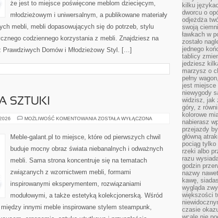
że jest to miejsce poświęcone meblom dziecięcym,
kilku języka
dworcu o opó
młodzieżowym i uniwersalnym, a publikowane materiały
odjeżdża twó
ch mebli, mebli dopasowujących się do potrzeb, stylu
swoją ciemni
ławkach w po
cznego codziennego korzystania z mebli. Znajdziesz na
zostało nagl
jednego końc
je z Prawdziwych Domów i Młodzieżowy Styl. […]
tablicy zmie
jedziesz kil
marzysz o ch
pełny wagon,
jest miejsce
niewygody są
A SZTUKI
widzisz, jak
góry, z równ
kolorowe mia
MEBLE
 2026
MOŻLIWOŚĆ KOMENTOWANIA
ZOSTAŁA WYŁĄCZONA
nabierasz w
JAK
przejazdy był
DZIEŁA
SZTUKI
główną atra
Meble-galant.pl to miejsce, które od pierwszych chwil
pociąg tylko
buduje mocny obraz świata niebanalnych i odważnych
rzeki albo p
razu wysiada
mebli. Sama strona koncentruje się na tematach
godzin przer
związanych z wzornictwem mebli, formami
nazwy nawet 
kawę, siadas
inspirowanymi eksperymentem, rozwiązaniami
wygląda zwyk
większości t
modułowymi, a także estetyką kolekcjonerską. Wśród
niewidoczny
 między innymi meble inspirowane stylem steampunk,
czasie okazu
wcale nie p