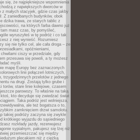
je się, że najpiękniejsze wspomnienia
ochodzą z największych dworców w
le z małych stacyjek, gdzie czas jakby
ał. Z zaniedbanych budynków, obok
e dzika trawa, ze starych tablic z
jscowości, na których farba dawno już
o tam masz czas, by pomyśleć,
góle wyruszyłeś w tę podróż i co tak
cesz z niej wynieść. Rozumiesz
zy się nie tylko cel, ale cała droga – ze
rzesiadkami, opóźnieniami,
chwilami ciszy w przedziale, gdy
nem przesuwa się powoli, a ty możesz
ładać myśli.
ie mapę Europy bez zaznaczonych
kolorowych linii połączeń lotniczych,
, trzygodzinnych przelotów z jednego
entu na drugi. Zostają tylko grube i
ki torów, stare linie kolejowe, czasem
jeszcze parowozy. To właśnie na taką
ktoś, kto decyduje się zwiedzać świat
ciągiem. Taka podróż jest wolniejsza,
przewidywalna, ale też bogatsza o to,
 szybkim zamknięciem drzwi samolotu.
p takiej podróży zaczyna się zwykle
od krótkiego wyjazdu do sąsiedniego
dzasz rozkłady jazdy, rezerwujesz
gonie sypialnym, pakujesz się lżej niż
atwiej przemieszczać się między
niedużym plecakiem niż z ciężką