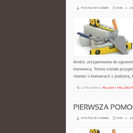
POSTED BY ADMIN
KWI - 3 - 2
drodze, przygotowania do egzamin
kierownicą. Strona została przygot
również o kierowcach z praktyką,
CATEGORIES:
RELIGIA I PIELGRZY
PIERWSZA POMO
POSTED BY ADMIN
KWI - 2 - 2