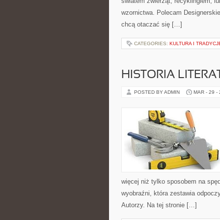
światem zwierząt, recyklingiem, l
wzornictwa. Polecam Designerskie 
chcą otaczać się […]
CATEGORIES:
KULTURA I TRADYCJ
HISTORIA LITERA
POSTED BY ADMIN
MAR - 29 -
więcej niż tylko sposobem na spęd
wyobraźni, która zestawia odpocz
Autorzy. Na tej stronie […]