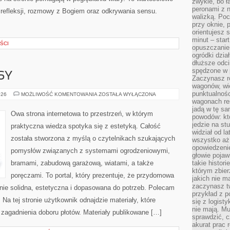
zwykle, bo ł
peronami z 
o refleksji, rozmowy z Bogiem oraz odkrywania sensu.
walizką. Poc
przy oknie, 
orientujesz s
minut – start
ŚCI
opuszczanie
ogródki dzia
dłuższe odcin
spędzone w 
SY
Zaczynasz r
wagonów, wie
punktualnośc
BALKONY
026
MOŻLIWOŚĆ KOMENTOWANIA
ZOSTAŁA WYŁĄCZONA
I
wagonach res
TARASY
jadą w tę sa
Owa strona internetowa to przestrzeń, w którym
powodów: kto
jedzie na stu
praktyczna wiedza spotyka się z estetyką. Całość
widział od l
została stworzona z myślą o czytelnikach szukających
wszystko aż 
opowiedzenie
pomysłów związanych z systemami ogrodzeniowymi,
głowie pojaw
bramami, zabudową garażową, wiatami, a także
takie histor
którym zbier
poręczami. To portal, który prezentuje, że przydomowa
jakich nie m
zaczynasz t
nie solidna, estetyczna i dopasowana do potrzeb. Polecam
przykład z p
 Na tej stronie użytkownik odnajdzie materiały, które
się z logisty
nie mają. M
 zagadnienia doboru płotów. Materiały publikowane […]
sprawdzić, c
akurat prac