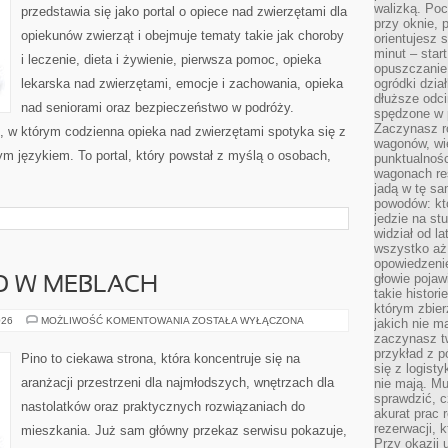
walizką. Poc
przedstawia się jako portal o opiece nad zwierzętami dla
przy oknie, 
opiekunów zwierząt i obejmuje tematy takie jak choroby
orientujesz s
minut – start
i leczenie, dieta i żywienie, pierwsza pomoc, opieka
opuszczanie
lekarska nad zwierzętami, emocje i zachowania, opieka
ogródki dzia
dłuższe odcin
nad seniorami oraz bezpieczeństwo w podróży.
spędzone w 
Zaczynasz r
, w którym codzienna opieka nad zwierzętami spotyka się z
wagonów, wie
m językiem. To portal, który powstał z myślą o osobach,
punktualnośc
wagonach res
jadą w tę sa
powodów: kto
jedzie na stu
widział od l
wszystko aż 
opowiedzenie
głowie pojaw
O W MEBLACH
takie histor
którym zbier
BEZPIECZEŃSTWO
026
MOŻLIWOŚĆ KOMENTOWANIA
ZOSTAŁA WYŁĄCZONA
jakich nie m
W
zaczynasz t
MEBLACH
przykład z p
Pino to ciekawa strona, która koncentruje się na
się z logisty
aranżacji przestrzeni dla najmłodszych, wnętrzach dla
nie mają. M
sprawdzić, c
nastolatków oraz praktycznych rozwiązaniach do
akurat prac
rezerwacji, 
mieszkania. Już sam główny przekaz serwisu pokazuje,
Przy okazji