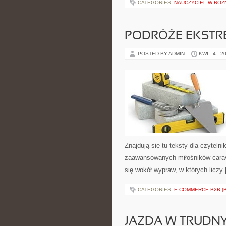
CATEGORIES:
NAUCZYCIEL W RÓŻ
PODRÓŻE EKSTR
POSTED BY ADMIN
KWI - 4 - 2
Znajdują się tu teksty dla czytel
zaawansowanych miłośników carava
się wokół wypraw, w których liczy
CATEGORIES:
E-COMMERCE B2B (
JAZDA W TRUDN