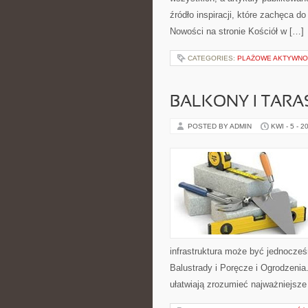
źródło inspiracji, które zachęca d
Nowości na stronie Kościół w […]
CATEGORIES:
PLAŻOWE AKTYWNO
BALKONY I TARA
POSTED BY ADMIN
KWI - 5 - 2
infrastruktura może być jednocześ
Balustrady i Poręcze i Ogrodzenia.
ułatwiają zrozumieć najważniejsze