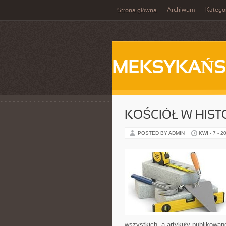
Archiwum
Katego
Strona główna
MEKSYKAŃS
KOŚCIÓŁ W HISTOR
POSTED BY ADMIN
KWI - 7 - 2
wszystkich, a artykuły publikowan