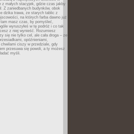
le z małych stacyjek, gdzie czas jakby
ał. Z zaniedbanych budynków, obok
e dzika trawa, ze starych tablic z
jscowości, na których farba dawno już
o tam masz czas, by pomyśleć,
góle wyruszyłeś w tę podróż i co tak
cesz z niej wynieść. Rozumiesz
zy się nie tylko cel, ale cała droga – ze
rzesiadkami, opóźnieniami,
chwilami ciszy w przedziale, gdy
nem przesuwa się powoli, a ty możesz
ładać myśli.