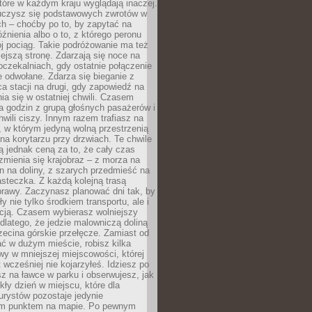
które w każdym kraju wyglądają inaczej.
 uczysz się podstawowych zwrotów w
ch – choćby po to, by zapytać na
źnienia albo o to, z którego peronu
j pociąg. Takie podróżowanie ma też
ejszą stronę. Zdarzają się noce na
czekalniach, gdy ostatnie połączenie
e odwołane. Zdarza się bieganie z
a stacji na drugi, gdy zapowiedź na
nia się w ostatniej chwili. Czasem
ka godzin z grupą głośnych pasażerów i
wili ciszy. Innym razem trafiasz na
 w którym jedyną wolną przestrzenią
 na korytarzu przy drzwiach. Te chwile
 jednak ceną za to, że cały czas
 zmienia się krajobraz – z morza na
in na doliny, z szarych przedmieść na
steczka. Z każdą kolejną trasą
prawy. Zaczynasz planować dni tak, by
y nie tylko środkiem transportu, ale i
kcją. Czasem wybierasz wolniejszy
 dlatego, że jedzie malowniczą doliną
rzecina górskie przełęcze. Zamiast od
ć w dużym mieście, robisz kilka
wy w mniejszej miejscowości, której
wcześniej nie kojarzyłeś. Idziesz po
z na ławce w parku i obserwujesz, jak
ły dzień w miejscu, które dla
urystów pozostaje jedynie
m punktem na mapie. Po pewnym