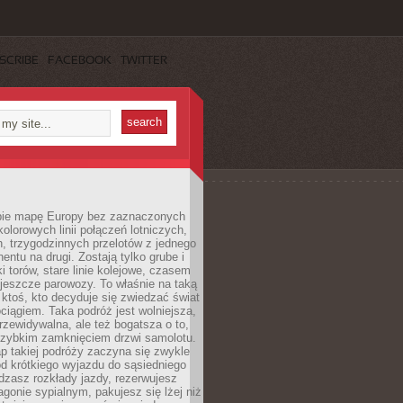
SCRIBE
FACEBOOK
TWITTER
ie mapę Europy bez zaznaczonych
kolorowych linii połączeń lotniczych,
, trzygodzinnych przelotów z jednego
entu na drugi. Zostają tylko grube i
ki torów, stare linie kolejowe, czasem
jeszcze parowozy. To właśnie na taką
ktoś, kto decyduje się zwiedzać świat
ciągiem. Taka podróż jest wolniejsza,
przewidywalna, ale też bogatsza o to,
 szybkim zamknięciem drzwi samolotu.
p takiej podróży zaczyna się zwykle
od krótkiego wyjazdu do sąsiedniego
dzasz rozkłady jazdy, rezerwujesz
gonie sypialnym, pakujesz się lżej niż