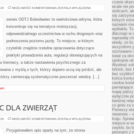
czasie okazu
wcale nie p
JAZDA
026
MOŻLIWOŚĆ KOMENTOWANIA
ZOSTAŁA WYŁĄCZONA
stolicach, a
W
TRUDNYCH
się zatrzym
WARUNKACH
serwis ODTJ Bolesławiec to wartościowa witryna, która
których rośni
nazwami mie
koncentruje się na tematyce motoryzacji,
wyblakła. T
dlaczego w o
odpowiedzialnego uczestnictwa w ruchu drogowym oraz
naprawdę ch
podnoszenia poziomu jazdy. To miejsce, w którym
wtedy, że lic
wszystkimi p
czytelnik znajdzie rzetelne opracowania dotyczące
rozmowami i 
praktyki prowadzenia auta, regulacji obowiązujących na
świat za ok
spokojnie uk
u kierowcy, a także nastawienia psychicznego za
Wyobraź sob
lotnisk, bez 
owana z myślą o tych, którzy dopiero uczą się jeździć, ale
bez szybkich
 którzy zamierzają systematycznie poszerzać wiedzę. […]
końca kontyn
cienkie kres
pamiętające 
MKI
mapę patrzy 
wyłącznie po
bardziej nie
co ginie za
C DLA ZWIERZĄT
Pierwszy eta
niewinnie – 
kraju. Spraw
PIERWSZA
026
MOŻLIWOŚĆ KOMENTOWANIA
ZOSTAŁA WYŁĄCZONA
POMOC
miejsce w wa
DLA
zwykle, bo ł
ZWIERZĄT
Przygotowałem opis oparty na tym, że strona
peronami z 