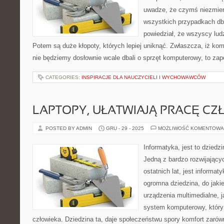
uwadze, że czymś niezmiern
wszystkich przypadkach dba
powiedział, że wszyscy lud
Potem są duże kłopoty, których lepiej uniknąć. Zwłaszcza, iż kom
nie będziemy dosłownie wcale dbali o sprzęt komputerowy, to za
CATEGORIES:
INSPIRACJE DLA NAUCZYCIELI I WYCHOWAWCÓW
LAPTOPY, UŁATWIAJĄ PRACĘ CZ
POSTED BY ADMIN
GRU - 29 - 2025
MOŻLIWOŚĆ KOMENTOWA
Informatyka, jest to dziedz
Jedną z bardzo rozwijającyc
ostatnich lat, jest informat
ogromna dziedzina, do jakie
urządzenia multimedialne, 
system komputerowy, który
człowieka. Dziedzina ta, daje społeczeństwu spory komfort zaró