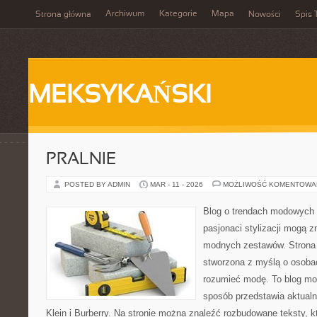
Archiwum
Kategorie
Mapa
Strona główna
Nowości
Spis 
MEKSYKAŃSKI
PRALNIE
POSTED BY ADMIN
MAR - 11 - 2026
MOŻLIWOŚĆ KOMENTOWA
Blog o trendach modowych 
pasjonaci stylizacji mogą z
modnych zestawów. Strona p
stworzona z myślą o osobac
rozumieć modę. To blog mo
sposób przedstawia aktualn
Klein i Burberry. Na stronie można znaleźć rozbudowane teksty, kt