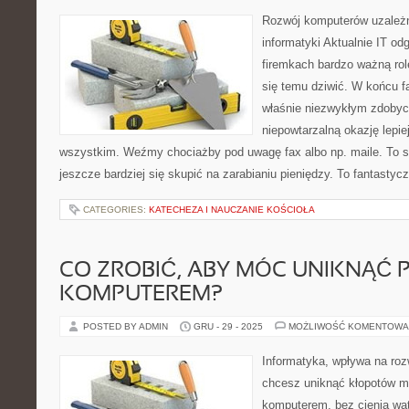
Rozwój komputerów uzależn
informatyki Aktualnie IT o
firemkach bardzo ważną ro
się temu dziwić. W końcu fa
właśnie niezwykłym zdoby
niepowtarzalną okazję lepie
wszystkim. Weźmy chociażby pod uwagę fax albo np. maile. To sp
jeszcze bardziej się skupić na zarabianiu pieniędzy. To fantasty
CATEGORIES:
KATECHEZA I NAUCZANIE KOŚCIOŁA
CO ZROBIĆ, ABY MÓC UNIKNĄĆ
KOMPUTEREM?
POSTED BY ADMIN
GRU - 29 - 2025
MOŻLIWOŚĆ KOMENTOWA
Informatyka, wpływa na roz
chcesz uniknąć kłopotów 
komputerem, bez cienia wą