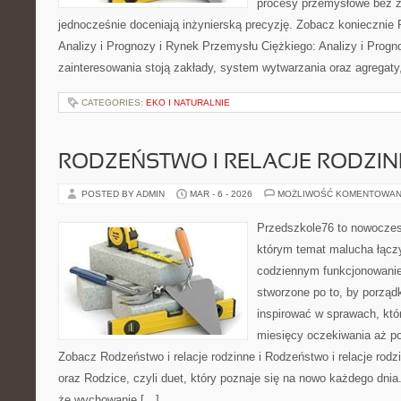
procesy przemysłowe bez zb
jednocześnie doceniają inżynierską precyzję. Zobacz koniecznie
Analizy i Prognozy i Rynek Przemysłu Ciężkiego: Analizy i Prog
zainteresowania stoją zakłady, system wytwarzania oraz agregaty
CATEGORIES:
EKO I NATURALNIE
RODZEŃSTWO I RELACJE RODZI
POSTED BY ADMIN
MAR - 6 - 2026
MOŻLIWOŚĆ KOMENTOWAN
Przedszkole76 to nowoczes
którym temat malucha łączy
codziennym funkcjonowani
stworzone po to, by porząd
inspirować w sprawach, któ
miesięcy oczekiwania aż po
Zobacz Rodzeństwo i relacje rodzinne i Rodzeństwo i relacje rod
oraz Rodzice, czyli duet, który poznaje się na nowo każdego dni
że wychowanie […]