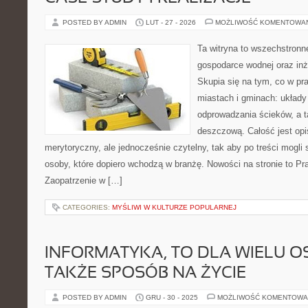
POSTED BY ADMIN
LUT - 27 - 2026
MOŻLIWOŚĆ KOMENTOWA
Ta witryna to wszechstronn
gospodarce wodnej oraz inży
Skupia się na tym, co w pr
miastach i gminach: układy
odprowadzania ścieków, a t
deszczową. Całość jest op
merytoryczny, ale jednocześnie czytelny, tak aby po treści mogli 
osoby, które dopiero wchodzą w branżę. Nowości na stronie to Pra
Zaopatrzenie w […]
CATEGORIES:
MYŚLIWI W KULTURZE POPULARNEJ
INFORMATYKA, TO DLA WIELU O
TAKŻE SPOSÓB NA ŻYCIE
POSTED BY ADMIN
GRU - 30 - 2025
MOŻLIWOŚĆ KOMENTOWA