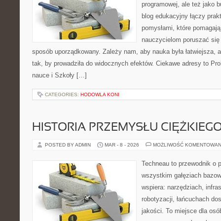
programowej, ale też jako 
blog edukacyjny łączy pra
pomysłami, które pomagają
nauczycielom poruszać się
sposób uporządkowany. Zależy nam, aby nauka była łatwiejsza, 
tak, by prowadziła do widocznych efektów. Ciekawe adresy to Pro
nauce i Szkoły […]
CATEGORIES:
HODOWLA KONI
HISTORIA PRZEMYSŁU CIĘŻKIEG
POSTED BY ADMIN
MAR - 8 - 2026
MOŻLIWOŚĆ KOMENTOWAN
Techneau to przewodnik o 
wszystkim gałęziach bazowy
wspiera: narzędziach, infra
robotyzacji, łańcuchach dos
jakości. To miejsce dla osó