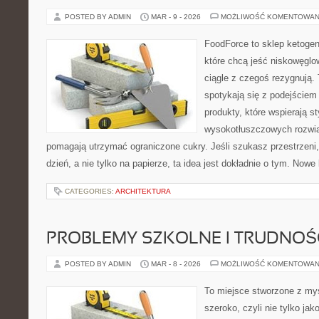
POSTED BY ADMIN
MAR - 9 - 2026
MOŻLIWOŚĆ KOMENTOWAN
FoodForce to sklep ketogen
które chcą jeść niskowęgl
ciągle z czegoś rezygnują.
spotykają się z podejściem
produkty, które wspierają st
wysokotłuszczowych rozwią
pomagają utrzymać ograniczone cukry. Jeśli szukasz przestrzeni, 
dzień, a nie tylko na papierze, ta idea jest dokładnie o tym. Nowe 
CATEGORIES:
ARCHITEKTURA
PROBLEMY SZKOLNE I TRUDNOŚ
POSTED BY ADMIN
MAR - 8 - 2026
MOŻLIWOŚĆ KOMENTOWAN
To miejsce stworzone z myś
szeroko, czyli nie tylko jak