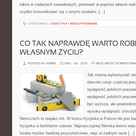
także w zadaniach zawodowych, ponieważ w poprzez własne walo
szybko komunikować się z innymi osobami, […]
CATEGORIES:
LOGISTYKA I MAGAZYNOWANIE
CO TAK NAPRAWDĘ WARTO ROB
WŁASNYM ŻYCIU?
POSTED BY ADMIN
GRU - 29 - 2025
MOŻLIWOŚĆ KOMENTOWA
Jak można wykorzystać no
obecnie coraz częściej po
wydajność polskich pracown
wydajność polskich pracow
być wyższa, ale powinniśm
wysoka wydajność chociaż
Niemczech to niejako mit. W końcu fryzjerka w Polsce nie jest bard
fryzjerka w berlińskim salonie. Najzwyczajniej Niemka bierze wię
trzeba myśleć bardziej przyszłościowo, więc w żadnym razie […]