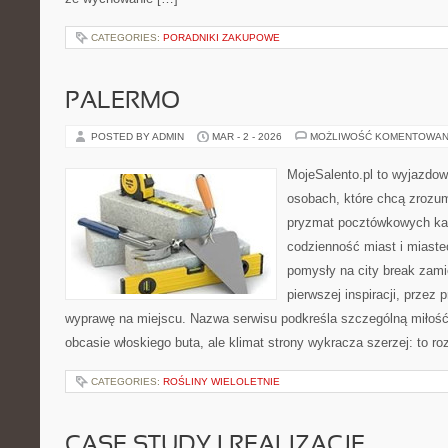
CATEGORIES:
PORADNIKI ZAKUPOWE
PALERMO
POSTED BY ADMIN
MAR - 2 - 2026
MOŻLIWOŚĆ KOMENTOWAN
MojeSalento.pl to wyjazdow
osobach, które chcą zrozumi
pryzmat pocztówkowych kad
codzienność miast i miaste
pomysły na city break zamie
pierwszej inspiracji, przez
wyprawę na miejscu. Nazwa serwisu podkreśla szczególną miłość 
obcasie włoskiego buta, ale klimat strony wykracza szerzej: to 
CATEGORIES:
ROŚLINY WIELOLETNIE
CASE STUDY I REALIZACJE