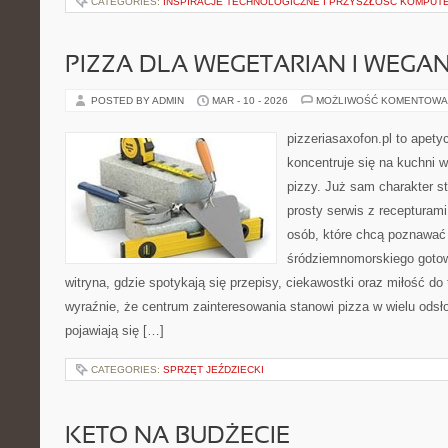
CATEGORIES:
INSPIRACJE TECHNOLOGICZNE I PRZYSZŁOŚĆ KOMPU
PIZZA DLA WEGETARIAN I WEGA
POSTED BY ADMIN
MAR - 10 - 2026
MOŻLIWOŚĆ KOMENTOWA
pizzeriasaxofon.pl to apetyc
koncentruje się na kuchni w
pizzy. Już sam charakter st
prosty serwis z recepturami
osób, które chcą poznawać 
śródziemnomorskiego gotowa
witryna, gdzie spotykają się przepisy, ciekawostki oraz miłość do 
wyraźnie, że centrum zainteresowania stanowi pizza w wielu odsło
pojawiają się […]
CATEGORIES:
SPRZĘT JEŹDZIECKI
KETO NA BUDŻECIE