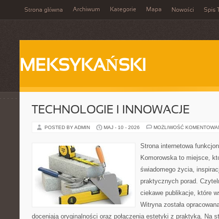
Archiwum
Kategorie
Mapa
Strona główna
Nowości
Spis 
MEKSYKAŃSKI
TECHNOLOGIE I INNOWACJE
POSTED BY ADMIN
MAJ - 10 - 2026
MOŻLIWOŚĆ KOMENTOWA
Strona internetowa funkcjo
Komorowska to miejsce, któ
świadomego życia, inspiracj
praktycznych porad. Czytel
ciekawe publikacje, które ws
Witryna została opracowana
doceniają oryginalności oraz połączenia estetyki z praktyką. Na 