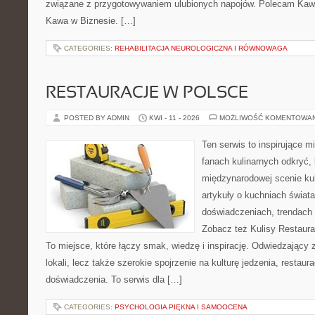
związane z przygotowywaniem ulubionych napojów. Polecam Kawia
Kawa w Biznesie. […]
CATEGORIES:
REHABILITACJA NEUROLOGICZNA I RÓWNOWAGA
RESTAURACJE W POLSCE
POSTED BY ADMIN
KWI - 11 - 2026
MOŻLIWOŚĆ KOMENTOWA
Ten serwis to inspirujące m
fanach kulinarnych odkryć, 
międzynarodowej scenie kul
artykuły o kuchniach świata
doświadczeniach, trendach i
Zobacz też Kulisy Restaurac
To miejsce, które łączy smak, wiedzę i inspirację. Odwiedzający zn
lokali, lecz także szerokie spojrzenie na kulturę jedzenia, restaur
doświadczenia. To serwis dla […]
CATEGORIES:
PSYCHOLOGIA PIĘKNA I SAMOOCENA