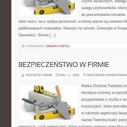
czymś wyrazistym, dlatego
uwagę użytkowników, którzy
do prezentowania tematów. 
zbiór treści, lecz spójna przestrzeń, w której ważne są zarówno kli
publikowanych materiałów. Nowości na stronie: Zwierzęta w Gospod
Opowieści. Strona […]
CATEGORIES:
ZWIĄZKI LGBTQ+
BEZPIECZEŃSTWO W FIRMIE
POSTED BY ADMIN
MAJ - 1 - 2026
MOŻLIWOŚĆ KOMENTOWAN
Marka Ochrona Twierdza to 
tematyce ochrony w sposób 
przygotowana z myślą o oso
instytucjach, które potrze
w zakresie organizacji bez
nazwa Twierdza budzi pozy
pewnością, czyli wartościami, które w branży ochrony mają klucz