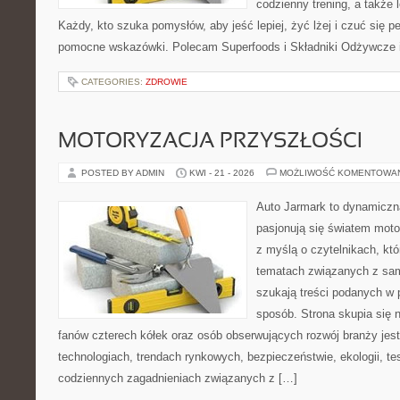
codzienny trening, a także
Każdy, kto szuka pomysłów, aby jeść lepiej, żyć lżej i czuć się pe
pomocne wskazówki. Polecam Superfoods i Składniki Odżywcze i
CATEGORIES:
ZDROWIE
MOTORYZACJA PRZYSZŁOŚCI
POSTED BY ADMIN
KWI - 21 - 2026
MOŻLIWOŚĆ KOMENTOWA
Auto Jarmark to dynamiczna
pasjonują się światem moto
z myślą o czytelnikach, kt
tematach związanych z sam
szukają treści podanych w 
sposób. Strona skupia się 
fanów czterech kółek oraz osób obserwujących rozwój branży je
technologiach, trendach rynkowych, bezpieczeństwie, ekologii, t
codziennych zagadnieniach związanych z […]