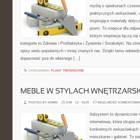
myślą o opiekunach czworo
praktycznych wskazówek, w
inspirujące materiały dotyc
psem. To miejsce dla odpo
którym inspiracja łączą się
kategorie to Zdrowie i Profilaktyka i Żywienie i Smakołyki. Na st
opisy wielu popularnych i mniej znanych ras. Dzięki temu odwie
dopasować psa do własnego […]
CATEGORIES:
PLANY TRENINGOWE
MEBLE W STYLACH WNĘTRZARS
POSTED BY ADMIN
KWI - 13 - 2026
MOŻLIWOŚĆ KOMENTOWA
Italsystem to dynamicznie r
internetowa, która skupia s
konkretnych wskazówkach 
mieszkanie i gabinet. To se