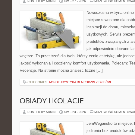
POSTED BY ADMIN
KWI - 27 - 2026
MOŻLIWOŚĆ KOMENTOWA
Nowoczesna witryna online
miejsce stworzone dla osób
inspiracji do domu, mieszka
użytkowych. Serwis prezen
produktów związanych z ara
jak odpowiednio dobrane la
wnętrze. To przestrzeń dla tych, którzy cenią estetykę, ale jedn
jakość wykonania i codzienny komfort użytkowania. Polecam: Test
Recenzje. Na stronie można znaleźć liczne […]
CATEGORIES:
AGROTURYSTYKA DLA RODZIN Z DZIEĆMI
OBIADY I KOLACJE
POSTED BY ADMIN
KWI - 23 - 2026
MOŻLIWOŚĆ KOMENTOWA
JemWegańsko to miejsce, kt
jedzenia bez produktów od