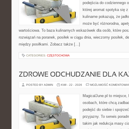
podejścia do codziennego o
której aromat spotyka się z
kulinarne pokazują, że jadło
może być różnorodna, apet
wartościowa. To baza kulinarnych wskazówek dla osób, które po
rozwiązań na poranek, posiłek w ciągu dnia, wieczorny posiłek, 
między posiłkami. Zobacz także […]
CATEGORIES:
CZĘSTOCHOWA
ZDROWE ODCHUDZANIE DLA K
POSTED BY ADMIN
KWI - 22 - 2026
MOŻLIWOŚĆ KOMENTOWA
MagicalJune.pl to miejsce, 
osobach, które chcą zadba
podejść do siebie i spojrz
przyjazny. To serwis pora
takim jak redukcja masy ci