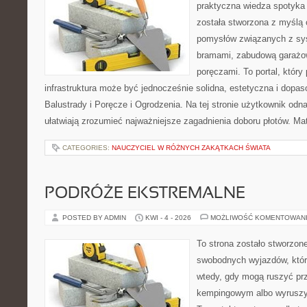
praktyczna wiedza spotyka 
została stworzona z myślą 
pomysłów związanych z sy
bramami, zabudową garażow
poręczami. To portal, któr
infrastruktura może być jednocześnie solidna, estetyczna i dopa
Balustrady i Poręcze i Ogrodzenia. Na tej stronie użytkownik odnaj
ułatwiają zrozumieć najważniejsze zagadnienia doboru płotów. Ma
CATEGORIES:
NAUCZYCIEL W RÓŻNYCH ZAKĄTKACH ŚWIATA
PODRÓŻE EKSTREMALNE
POSTED BY ADMIN
KWI - 4 - 2026
MOŻLIWOŚĆ KOMENTOWAN
To strona zostało stworzon
swobodnych wyjazdów, które 
wtedy, gdy mogą ruszyć prz
kempingowym albo wyruszy