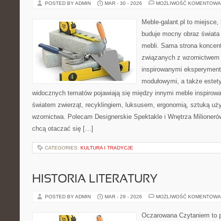
POSTED BY ADMIN
MAR - 30 - 2026
MOŻLIWOŚĆ KOMENTOWA
Meble-galant.pl to miejsce,
buduje mocny obraz świata
mebli. Sama strona koncent
związanych z wzornictwem 
inspirowanymi eksperyment
modułowymi, a także estet
widocznych tematów pojawiają się między innymi meble inspirow
światem zwierząt, recyklingiem, luksusem, ergonomią, sztuką uży
wzornictwa. Polecam Designerskie Spektakle i Wnętrza Milionerów.
chcą otaczać się […]
CATEGORIES:
KULTURA I TRADYCJE
HISTORIA LITERATURY
POSTED BY ADMIN
MAR - 29 - 2026
MOŻLIWOŚĆ KOMENTOWA
Oczarowana Czytaniem to p