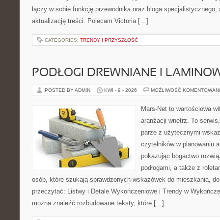
łączy w sobie funkcję przewodnika oraz bloga specjalistycznego, a
aktualizację treści. Polecam Victoria […]
CATEGORIES:
TRENDY I PRZYSZŁOŚĆ
PODŁOGI DREWNIANE I LAMINO
POSTED BY ADMIN
KWI - 9 - 2026
MOŻLIWOŚĆ KOMENTOWAN
Mars-Net to wartościowa wit
aranżacji wnętrz. To serwi
parze z użytecznymi wskaz
czytelników w planowaniu a
pokazując bogactwo rozwią
podłogami, a także z roletam
osób, które szukają sprawdzonych wskazówek do mieszkania, dom
przeczytać: Listwy i Detale Wykończeniowe i Trendy w Wykończe
można znaleźć rozbudowane teksty, które […]