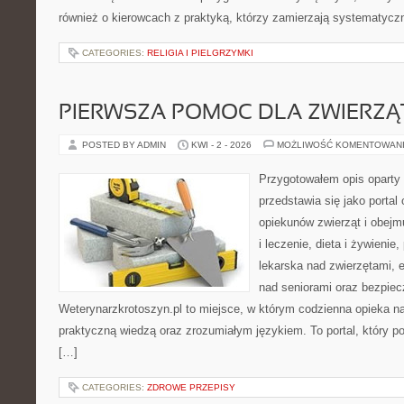
również o kierowcach z praktyką, którzy zamierzają systematycz
CATEGORIES:
RELIGIA I PIELGRZYMKI
PIERWSZA POMOC DLA ZWIERZĄ
POSTED BY ADMIN
KWI - 2 - 2026
MOŻLIWOŚĆ KOMENTOWAN
Przygotowałem opis oparty 
przedstawia się jako portal
opiekunów zwierząt i obejm
i leczenie, dieta i żywieni
lekarska nad zwierzętami, 
nad seniorami oraz bezpie
Weterynarzkrotoszyn.pl to miejsce, w którym codzienna opieka na
praktyczną wiedzą oraz zrozumiałym językiem. To portal, który p
[…]
CATEGORIES:
ZDROWE PRZEPISY