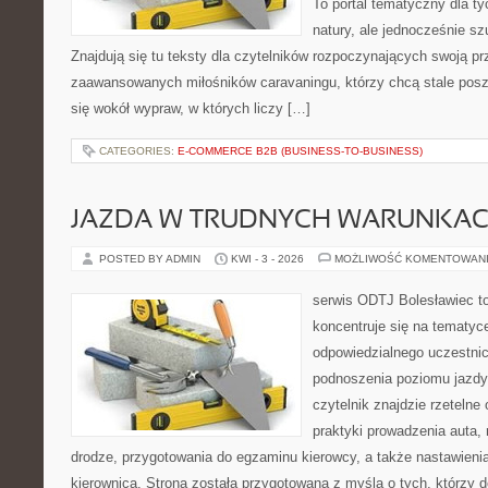
To portal tematyczny dla ty
natury, ale jednocześnie sz
Znajdują się tu teksty dla czytelników rozpoczynających swoją pr
zaawansowanych miłośników caravaningu, którzy chcą stale posz
się wokół wypraw, w których liczy […]
CATEGORIES:
E-COMMERCE B2B (BUSINESS-TO-BUSINESS)
JAZDA W TRUDNYCH WARUNKA
POSTED BY ADMIN
KWI - 3 - 2026
MOŻLIWOŚĆ KOMENTOWAN
serwis ODTJ Bolesławiec to
koncentruje się na tematyc
odpowiedzialnego uczestni
podnoszenia poziomu jazdy
czytelnik znajdzie rzeteln
praktyki prowadzenia auta, 
drodze, przygotowania do egzaminu kierowcy, a także nastawieni
kierownicą. Strona została przygotowana z myślą o tych, którzy do