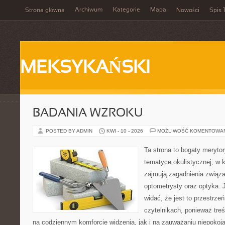
Archiwum
Kategorie
Mapa
Strona główna
Nowości
Spis 
MEKSYKAŃSKI
BADANIA WZROKU
POSTED BY ADMIN
KWI - 10 - 2026
MOŻLIWOŚĆ KOMENTOWA
Ta strona to bogaty meryto
tematyce okulistycznej, w 
zajmują zagadnienia związa
optometrysty oraz optyka. 
widać, że jest to przestrz
czytelnikach, ponieważ treś
na codziennym komforcie widzenia, jak i na zauważaniu niepokoj