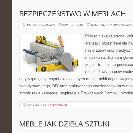
BEZPIECZEŃSTWO W MEBLACH
POSTED BY ADMIN
KWI - 1 - 2026
MOŻLIWOŚĆ KOMENTOWAN
Pino to ciekawa strona, któ
aranżacji przestrzeni dla n
nastolatków oraz praktyczn
mieszkania. Już sam główn
że jest to miejsce poświę
młodzieżowym i uniwersaln
dotyczą między innymi ekologicznych mebli, mebli dopasowującyc
skandynawskiego, DIY oraz praktycznego codziennego korzystani
stronie takie kategorie: Inspiracje z Prawdziwych Domów i Młodzi
CATEGORIES:
IRISHROOTS
MEBLE JAK DZIEŁA SZTUKI