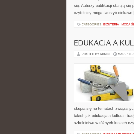
się. Autorzy publikacji starają s
czytelnicy mogą tworzyć ciekawe
CATEGORIES:
BIŻUTERIA I MODA 
EDUKACJA A KUL
POSTED BY ADMIN
MAR - 10 -
skupia się na tematach związanyc
takich jak edukacja a kultura i tr
szkolnictwa w różnych krajach cz