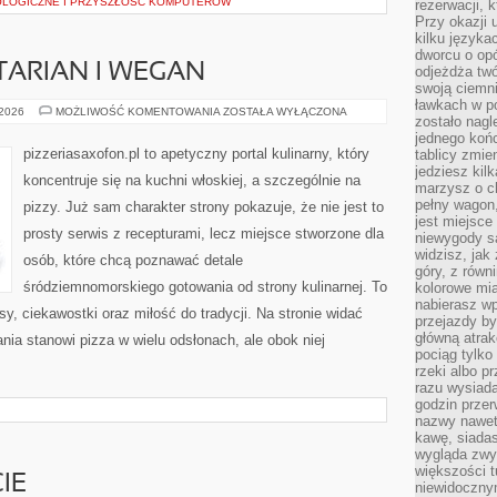
OLOGICZNE I PRZYSZŁOŚĆ KOMPUTERÓW
rezerwacji, 
Przy okazji
kilku języka
dworcu o opó
TARIAN I WEGAN
odjeżdża twó
swoją ciemni
ławkach w po
PIZZA
 2026
MOŻLIWOŚĆ KOMENTOWANIA
ZOSTAŁA WYŁĄCZONA
zostało nagl
DLA
WEGETARIAN
jednego końc
I
pizzeriasaxofon.pl to apetyczny portal kulinarny, który
tablicy zmie
WEGAN
jedziesz kil
koncentruje się na kuchni włoskiej, a szczególnie na
marzysz o ch
pełny wagon,
pizzy. Już sam charakter strony pokazuje, że nie jest to
jest miejsce
prosty serwis z recepturami, lecz miejsce stworzone dla
niewygody są
widzisz, jak
osób, które chcą poznawać detale
góry, z równ
śródziemnomorskiego gotowania od strony kulinarnej. To
kolorowe mia
nabierasz w
sy, ciekawostki oraz miłość do tradycji. Na stronie widać
przejazdy był
główną atra
nia stanowi pizza w wielu odsłonach, ale obok niej
pociąg tylko
rzeki albo p
razu wysiada
godzin przer
nazwy nawet 
kawę, siadas
wygląda zwyk
większości t
IE
niewidoczny