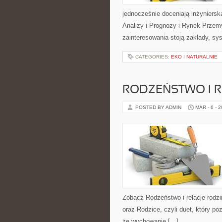
jednocześnie doceniają inżyniers
Analizy i Prognozy i Rynek Przem
zainteresowania stoją zakłady, sy
CATEGORIES:
EKO I NATURALNIE
RODZEŃSTWO I R
POSTED BY ADMIN
MAR - 6 - 
Zobacz Rodzeństwo i relacje rodzi
oraz Rodzice, czyli duet, który p
że wychowanie […]