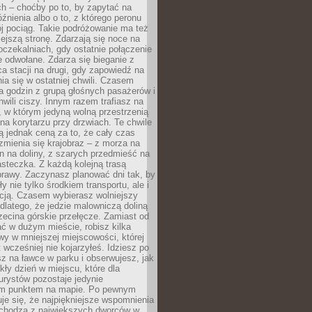
ch – choćby po to, by zapytać na
źnienia albo o to, z którego peronu
j pociąg. Takie podróżowanie ma też
ejszą stronę. Zdarzają się noce na
czekalniach, gdy ostatnie połączenie
e odwołane. Zdarza się bieganie z
a stacji na drugi, gdy zapowiedź na
nia się w ostatniej chwili. Czasem
ka godzin z grupą głośnych pasażerów i
wili ciszy. Innym razem trafiasz na
 w którym jedyną wolną przestrzenią
 na korytarzu przy drzwiach. Te chwile
 jednak ceną za to, że cały czas
 zmienia się krajobraz – z morza na
in na doliny, z szarych przedmieść na
steczka. Z każdą kolejną trasą
prawy. Zaczynasz planować dni tak, by
y nie tylko środkiem transportu, ale i
kcją. Czasem wybierasz wolniejszy
 dlatego, że jedzie malowniczą doliną
rzecina górskie przełęcze. Zamiast od
ć w dużym mieście, robisz kilka
wy w mniejszej miejscowości, której
wcześniej nie kojarzyłeś. Idziesz po
z na ławce w parku i obserwujesz, jak
ły dzień w miejscu, które dla
urystów pozostaje jedynie
m punktem na mapie. Po pewnym
je się, że najpiękniejsze wspomnienia
ochodzą z największych dworców w