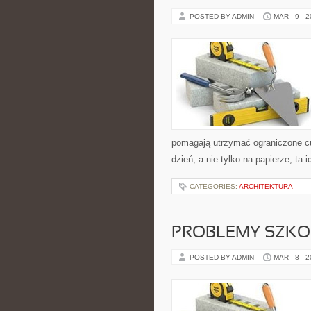
POSTED BY ADMIN
MAR - 9 - 
pomagają utrzymać ograniczone cuk
dzień, a nie tylko na papierze, ta 
CATEGORIES:
ARCHITEKTURA
PROBLEMY SZKO
POSTED BY ADMIN
MAR - 8 - 