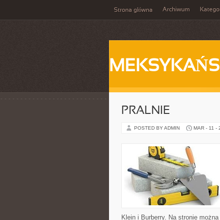
Archiwum
Katego
Strona główna
MEKSYKAŃS
PRALNIE
POSTED BY ADMIN
MAR - 11 -
Klein i Burberry. Na stronie można