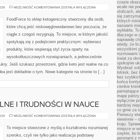
czasie okazu
wcale nie p
KETO
2026
MOŻLIWOŚĆ KOMENTOWANIA
ZOSTAŁA WYŁĄCZONA
NA
stolicach, a
BUDŻECIE
się zatrzym
FoodForce to sklep ketogeniczny stworzony dla osób,
których rośni
nazwami mie
które chcą jeść niskowęglowodanowo bez poczucia, że
wyblakła. T
ciągle z czegoś rezygnują. To miejsce, w którym jakość
dlaczego w o
naprawdę ch
spotykają się z podejściem praktycznym: wybierasz
wtedy, że lic
wszystkimi p
produkty, które wspierają styl życia oparty na
rozmowami i 
wysokotłuszczowych rozwiązaniach, a jednocześnie
świat za ok
spokojnie uk
ry. Jeśli szukasz przestrzeni, gdzie keto jest realne na co
Wyobraź sob
idea jest dokładnie o tym. Nowe kategorie na stronie to […]
lotnisk, bez 
bez szybkich
końca kontyn
cienkie kres
pamiętające 
mapę patrzy 
wyłącznie po
LNE I TRUDNOŚCI W NAUCE
bardziej nie
co ginie za
Pierwszy eta
PROBLEMY
2026
MOŻLIWOŚĆ KOMENTOWANIA
ZOSTAŁA WYŁĄCZONA
niewinnie – 
SZKOLNE
I
kraju. Spraw
TRUDNOŚCI
To miejsce stworzone z myślą o kształceniu rozumianej
miejsce w wa
W
NAUCE
zwykle, bo ł
szeroko, czyli nie tylko jako realizacja podstawy
peronami z 