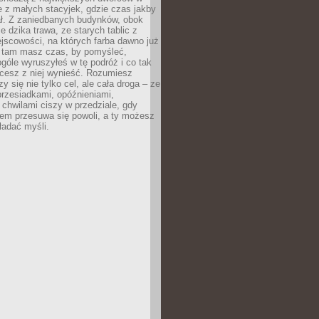
le z małych stacyjek, gdzie czas jakby
ał. Z zaniedbanych budynków, obok
e dzika trawa, ze starych tablic z
jscowości, na których farba dawno już
o tam masz czas, by pomyśleć,
góle wyruszyłeś w tę podróż i co tak
cesz z niej wynieść. Rozumiesz
zy się nie tylko cel, ale cała droga – ze
rzesiadkami, opóźnieniami,
chwilami ciszy w przedziale, gdy
nem przesuwa się powoli, a ty możesz
ładać myśli.