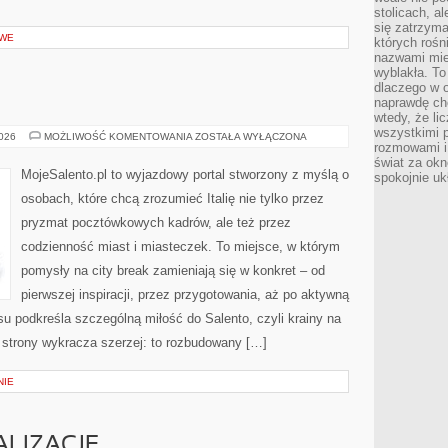
stolicach, a
się zatrzym
OWE
których rośni
nazwami mie
wyblakła. T
dlaczego w o
naprawdę ch
wtedy, że lic
wszystkimi p
PALERMO
2026
MOŻLIWOŚĆ KOMENTOWANIA
ZOSTAŁA WYŁĄCZONA
rozmowami i 
świat za ok
MojeSalento.pl to wyjazdowy portal stworzony z myślą o
spokojnie uk
osobach, które chcą zrozumieć Italię nie tylko przez
pryzmat pocztówkowych kadrów, ale też przez
codzienność miast i miasteczek. To miejsce, w którym
pomysły na city break zamieniają się w konkret – od
pierwszej inspiracji, przez przygotowania, aż po aktywną
 podkreśla szczególną miłość do Salento, czyli krainy na
t strony wykracza szerzej: to rozbudowany […]
NIE
ALIZACJE