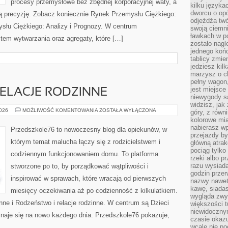
procesy przemysłowe bez zbędnej korporacyjnej waty, a
kilku języka
dworcu o opó
ką precyzję. Zobacz koniecznie Rynek Przemysłu Ciężkiego:
odjeżdża twó
ysłu Ciężkiego: Analizy i Prognozy. W centrum
swoją ciemni
ławkach w po
stem wytwarzania oraz agregaty, które […]
zostało nagl
jednego końc
tablicy zmie
jedziesz kil
marzysz o ch
pełny wagon,
jest miejsce
ELACJE RODZINNE
niewygody są
widzisz, jak
RODZEŃSTWO
2026
MOŻLIWOŚĆ KOMENTOWANIA
ZOSTAŁA WYŁĄCZONA
góry, z równ
I
kolorowe mia
RELACJE
RODZINNE
nabierasz w
Przedszkole76 to nowoczesny blog dla opiekunów, w
przejazdy był
którym temat malucha łączy się z rodzicielstwem i
główną atra
pociąg tylko
codziennym funkcjonowaniem domu. To platforma
rzeki albo p
razu wysiada
stworzone po to, by porządkować wątpliwości i
godzin przer
inspirować w sprawach, które wracają od pierwszych
nazwy nawet 
kawę, siadas
miesięcy oczekiwania aż po codzienność z kilkulatkiem.
wygląda zwyk
nne i Rodzeństwo i relacje rodzinne. W centrum są Dzieci
większości t
niewidoczny
oznaje się na nowo każdego dnia. Przedszkole76 pokazuje,
czasie okazu
wcale nie p