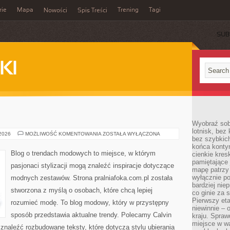
rie
Mapa
Trening
Tagi
Nowości
Spis Treści
SUB
KI
Wyobraź sob
lotnisk, bez 
PRALNIE
 2026
MOŻLIWOŚĆ KOMENTOWANIA
ZOSTAŁA WYŁĄCZONA
bez szybkich
końca kontyn
Blog o trendach modowych to miejsce, w którym
cienkie kres
pamiętające 
pasjonaci stylizacji mogą znaleźć inspiracje dotyczące
mapę patrzy 
wyłącznie po
modnych zestawów. Strona pralniafoka.com.pl została
bardziej nie
stworzona z myślą o osobach, które chcą lepiej
co ginie za
Pierwszy eta
rozumieć modę. To blog modowy, który w przystępny
niewinnie – 
sposób przedstawia aktualne trendy. Polecamy Calvin
kraju. Spraw
miejsce w wa
 znaleźć rozbudowane teksty, które dotyczą stylu ubierania