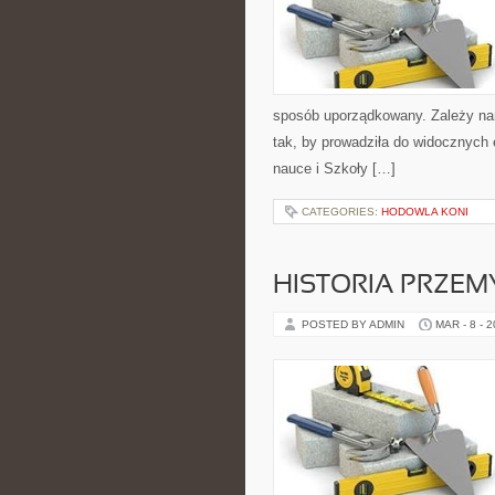
sposób uporządkowany. Zależy nam
tak, by prowadziła do widocznych 
nauce i Szkoły […]
CATEGORIES:
HODOWLA KONI
HISTORIA PRZEM
POSTED BY ADMIN
MAR - 8 - 