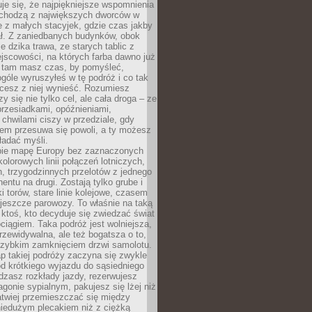
je się, że najpiękniejsze wspomnienia
ochodzą z największych dworców w
le z małych stacyjek, gdzie czas jakby
ał. Z zaniedbanych budynków, obok
e dzika trawa, ze starych tablic z
jscowości, na których farba dawno już
o tam masz czas, by pomyśleć,
góle wyruszyłeś w tę podróż i co tak
cesz z niej wynieść. Rozumiesz
zy się nie tylko cel, ale cała droga – ze
rzesiadkami, opóźnieniami,
chwilami ciszy w przedziale, gdy
nem przesuwa się powoli, a ty możesz
ładać myśli.
ie mapę Europy bez zaznaczonych
kolorowych linii połączeń lotniczych,
, trzygodzinnych przelotów z jednego
entu na drugi. Zostają tylko grube i
ki torów, stare linie kolejowe, czasem
jeszcze parowozy. To właśnie na taką
ktoś, kto decyduje się zwiedzać świat
ciągiem. Taka podróż jest wolniejsza,
przewidywalna, ale też bogatsza o to,
 szybkim zamknięciem drzwi samolotu.
p takiej podróży zaczyna się zwykle
od krótkiego wyjazdu do sąsiedniego
dzasz rozkłady jazdy, rezerwujesz
gonie sypialnym, pakujesz się lżej niż
atwiej przemieszczać się między
niedużym plecakiem niż z ciężką