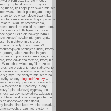
atwiej przemieszczać się między
niedużym plecakiem niż z ciężką
iąg rusza, ty znajdujesz swoje miejsce
poprawiasz plecak pod nogami i nagle
ię, że to, co w samolocie trwa kilka
 – tutaj zamienia się w długie, powolne
 miasta. Widzisz przedmieścia,
łkowe, mniejsze wioski, a potem coraz
ki lasów i pól. Kolejne dni i noce
pociągach uczą cię nowego rytmu.
ozpoznawać dźwięk różnych typów
sz, że niektóre linie słyną z
i, inne z ciągłych opóźnień. W
tauracyjnych poznajesz ludzi, którzy
mą stronę, ale z zupełnie innych
ś wraca z pracy w innym kraju, ktoś
dia, ktoś odwiedza rodzinę, której nie
at. W takich chwilach myślisz, że to
prosi się o spisanie, uporządkowanie,
 w większym kontekście – i w twojej
ia się myśl, że dobrym miejscem na
ie byłby własny
blog podróżniczy
w
zesz anegdoty, porady oraz opisy tras,
a w folderach biur podróży. Kiedy
worzyć plan dłuższej wyprawy, na
ółnocy Europy na południe, zderzasz
ką, której zwykłe rezerwacje lotnicze
usisz dopasować przesiadki,
zy lokalne linie kolejowe nie prowadzą
 remontowych, zrozumieć systemy