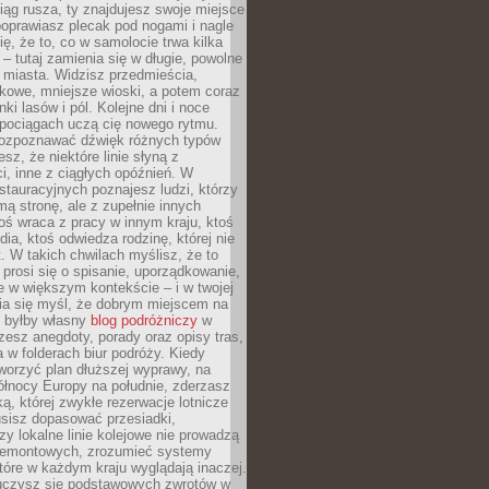
iąg rusza, ty znajdujesz swoje miejsce
poprawiasz plecak pod nogami i nagle
ię, że to, co w samolocie trwa kilka
 – tutaj zamienia się w długie, powolne
 miasta. Widzisz przedmieścia,
łkowe, mniejsze wioski, a potem coraz
ki lasów i pól. Kolejne dni i noce
pociągach uczą cię nowego rytmu.
ozpoznawać dźwięk różnych typów
sz, że niektóre linie słyną z
i, inne z ciągłych opóźnień. W
tauracyjnych poznajesz ludzi, którzy
mą stronę, ale z zupełnie innych
ś wraca z pracy w innym kraju, ktoś
dia, ktoś odwiedza rodzinę, której nie
at. W takich chwilach myślisz, że to
prosi się o spisanie, uporządkowanie,
 w większym kontekście – i w twojej
ia się myśl, że dobrym miejscem na
ie byłby własny
blog podróżniczy
w
zesz anegdoty, porady oraz opisy tras,
a w folderach biur podróży. Kiedy
worzyć plan dłuższej wyprawy, na
ółnocy Europy na południe, zderzasz
ką, której zwykłe rezerwacje lotnicze
usisz dopasować przesiadki,
zy lokalne linie kolejowe nie prowadzą
 remontowych, zrozumieć systemy
które w każdym kraju wyglądają inaczej.
 uczysz się podstawowych zwrotów w