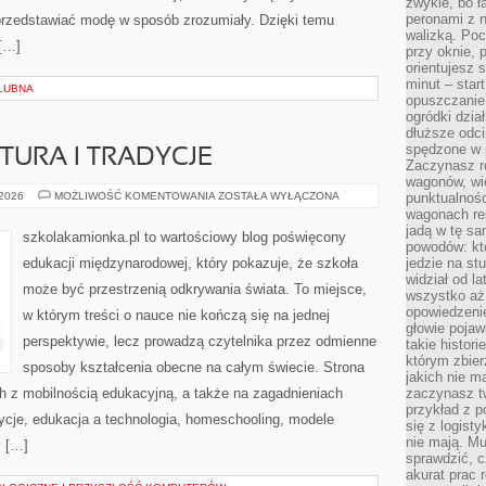
zwykle, bo ł
peronami z 
ię przedstawiać modę w sposób zrozumiały. Dzięki temu
walizką. Poc
 […]
przy oknie, 
orientujesz s
minut – start
ŚLUBNA
opuszczanie
ogródki dzia
dłuższe odcin
spędzone w 
TURA I TRADYCJE
Zaczynasz r
wagonów, wie
EDUKACJA
 2026
MOŻLIWOŚĆ KOMENTOWANIA
ZOSTAŁA WYŁĄCZONA
punktualnośc
A
wagonach res
KULTURA
jadą w tę sa
I
szkolakamionka.pl to wartościowy blog poświęcony
TRADYCJE
powodów: kto
edukacji międzynarodowej, który pokazuje, że szkoła
jedzie na stu
widział od l
może być przestrzenią odkrywania świata. To miejsce,
wszystko aż 
opowiedzenie
w którym treści o nauce nie kończą się na jednej
głowie pojaw
perspektywie, lecz prowadzą czytelnika przez odmienne
takie histor
którym zbier
sposoby kształcenia obecne na całym świecie. Strona
jakich nie m
h z mobilnością edukacyjną, a także na zagadnieniach
zaczynasz t
przykład z p
adycje, edukacja a technologia, homeschooling, modele
się z logisty
nie mają. M
y […]
sprawdzić, c
akurat prac