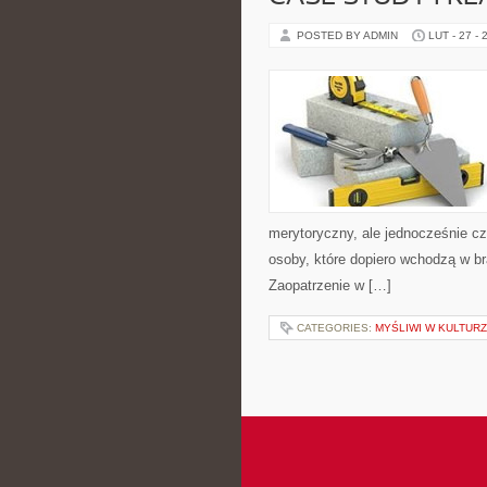
POSTED BY ADMIN
LUT - 27 - 
merytoryczny, ale jednocześnie czy
osoby, które dopiero wchodzą w br
Zaopatrzenie w […]
CATEGORIES:
MYŚLIWI W KULTUR