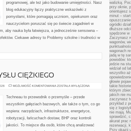
programowej, ale też jako budowanie umiejętności. Nasz
walizką. Poc
przy oknie, 
blog edukacyjny łączy praktyczne wskazówki z
orientujesz s
minut – start
pomysłami, które pomagają uczniom, opiekunom oraz
opuszczanie
nauczycielom poruszać się po świecie zagadnień w
ogródki dzia
dłuższe odcin
, aby nauka była łatwiejsza, a jednocześnie sensowna –
spędzone w 
efektów. Ciekawe adresy to Problemy szkolne i trudności w
Zaczynasz r
wagonów, wie
punktualnośc
wagonach res
jadą w tę sa
powodów: kto
jedzie na stu
widział od l
wszystko aż 
YSŁU CIĘŻKIEGO
opowiedzenie
głowie pojaw
takie histor
HISTORIA
2026
MOŻLIWOŚĆ KOMENTOWANIA
ZOSTAŁA WYŁĄCZONA
PRZEMYSŁU
którym zbier
CIĘŻKIEGO
jakich nie m
Techneau to przewodnik o przemyśle – przede
zaczynasz t
przykład z p
wszystkim gałęziach bazowych, ale także o tym, co go
się z logisty
wspiera: narzędziach, infrastrukturze, energetyce,
nie mają. M
sprawdzić, c
robotyzacji, łańcuchach dostaw, BHP oraz kontroli
akurat prac
jakości. To miejsce dla osób, które chcą analizować
rezerwacji, 
Przy okazji