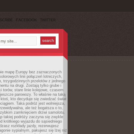
SCRIBE
FACEBOOK
TWITTER
ie mapę Europy bez zaznaczonych
kolorowych linii połączeń lotniczych,
, trzygodzinnych przelotów z jednego
entu na drugi. Zostają tylko grube i
ki torów, stare linie kolejowe, czasem
jeszcze parowozy. To właśnie na taką
ktoś, kto decyduje się zwiedzać świat
ciągiem. Taka podróż jest wolniejsza,
przewidywalna, ale też bogatsza o to,
 szybkim zamknięciem drzwi samolotu.
p takiej podróży zaczyna się zwykle
od krótkiego wyjazdu do sąsiedniego
dzasz rozkłady jazdy, rezerwujesz
gonie sypialnym, pakujesz się lżej niż