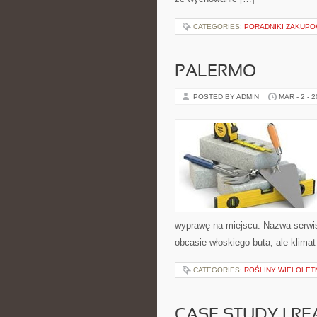
CATEGORIES:
PORADNIKI ZAKUP
PALERMO
POSTED BY ADMIN
MAR - 2 - 
wyprawę na miejscu. Nazwa serwisu
obcasie włoskiego buta, ale klima
CATEGORIES:
ROŚLINY WIELOLET
CASE STUDY I RE