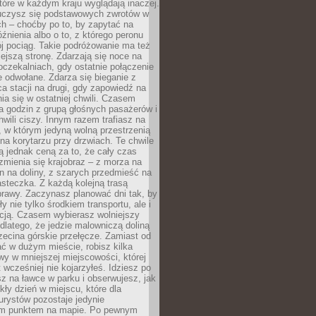
które w każdym kraju wyglądają inaczej.
 uczysz się podstawowych zwrotów w
ch – choćby po to, by zapytać na
źnienia albo o to, z którego peronu
j pociąg. Takie podróżowanie ma też
ejszą stronę. Zdarzają się noce na
czekalniach, gdy ostatnie połączenie
e odwołane. Zdarza się bieganie z
a stacji na drugi, gdy zapowiedź na
nia się w ostatniej chwili. Czasem
ka godzin z grupą głośnych pasażerów i
wili ciszy. Innym razem trafiasz na
 w którym jedyną wolną przestrzenią
 na korytarzu przy drzwiach. Te chwile
 jednak ceną za to, że cały czas
 zmienia się krajobraz – z morza na
in na doliny, z szarych przedmieść na
steczka. Z każdą kolejną trasą
prawy. Zaczynasz planować dni tak, by
y nie tylko środkiem transportu, ale i
kcją. Czasem wybierasz wolniejszy
 dlatego, że jedzie malowniczą doliną
rzecina górskie przełęcze. Zamiast od
ć w dużym mieście, robisz kilka
wy w mniejszej miejscowości, której
wcześniej nie kojarzyłeś. Idziesz po
z na ławce w parku i obserwujesz, jak
ły dzień w miejscu, które dla
urystów pozostaje jedynie
m punktem na mapie. Po pewnym