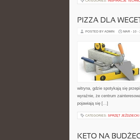
CATEGORIES:
INSPIRACJE TECHN
PIZZA DLA WEGE
POSTED BY ADMIN
MAR - 10 -
witryna, gdzie spotykają się przepi
wyraźnie, że centrum zainteresowa
pojawiają się […]
CATEGORIES:
SPRZĘT JEŹDZIECKI
KETO NA BUDŻEC