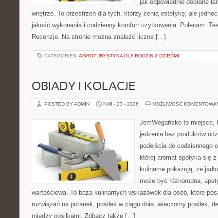
jak odpowiednio dobrane la
wnętrze. To przestrzeń dla tych, którzy cenią estetykę, ale jedn
jakość wykonania i codzienny komfort użytkowania. Polecam: Test
Recenzje. Na stronie można znaleźć liczne […]
CATEGORIES:
AGROTURYSTYKA DLA RODZIN Z DZIEĆMI
OBIADY I KOLACJE
POSTED BY ADMIN
KWI - 23 - 2026
MOŻLIWOŚĆ KOMENTOWA
JemWegańsko to miejsce, kt
jedzenia bez produktów od
podejścia do codziennego o
której aromat spotyka się z
kulinarne pokazują, że jadło
może być różnorodna, apet
wartościowa. To baza kulinarnych wskazówek dla osób, które po
rozwiązań na poranek, posiłek w ciągu dnia, wieczorny posiłek, 
między posiłkami. Zobacz także […]