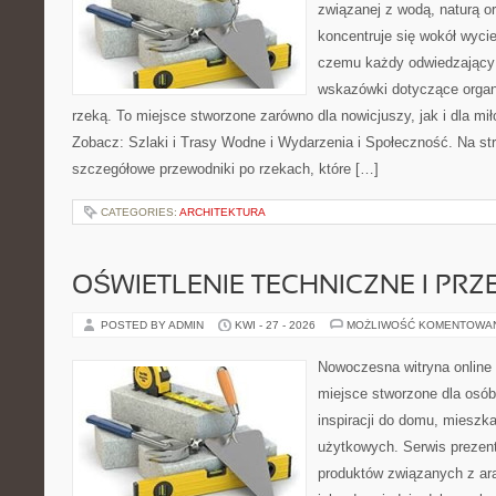
związanej z wodą, naturą o
koncentruje się wokół wyci
czemu każdy odwiedzający
wskazówki dotyczące organ
rzeką. To miejsce stworzone zarówno dla nowicjuszy, jak i dla m
Zobacz: Szlaki i Trasy Wodne i Wydarzenia i Społeczność. Na st
szczegółowe przewodniki po rzekach, które […]
CATEGORIES:
ARCHITEKTURA
OŚWIETLENIE TECHNICZNE I PR
POSTED BY ADMIN
KWI - 27 - 2026
MOŻLIWOŚĆ KOMENTOWA
Nowoczesna witryna online
miejsce stworzone dla osób
inspiracji do domu, mieszka
użytkowych. Serwis prezen
produktów związanych z ara