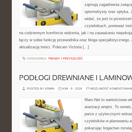
zajmują zagadnienia związa
optometrysty oraz optyka. 
widać, że jest to przestrz
czytelnikach, ponieważ treś
na codziennym komforcie widzenia, jak i na zauważaniu niepokoj
łączy w sobie funkcję przewodnika oraz bloga specjalistycznego, a
aktualizację treści. Polecam Victoria […]
CATEGORIES:
TRENDY I PRZYSZŁOŚĆ
PODŁOGI DREWNIANE I LAMINO
POSTED BY ADMIN
KWI - 9 - 2026
MOŻLIWOŚĆ KOMENTOWAN
Mars-Net to wartościowa wit
aranżacji wnętrz. To serwi
parze z użytecznymi wskaz
czytelników w planowaniu a
pokazując bogactwo rozwią