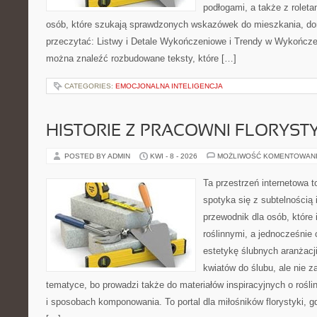
podłogami, a także z roletam
osób, które szukają sprawdzonych wskazówek do mieszkania, dom
przeczytać: Listwy i Detale Wykończeniowe i Trendy w Wykończe
można znaleźć rozbudowane teksty, które […]
CATEGORIES:
EMOCJONALNA INTELIGENCJA
HISTORIE Z PRACOWNI FLORYS
POSTED BY ADMIN
KWI - 8 - 2026
MOŻLIWOŚĆ KOMENTOWAN
Ta przestrzeń internetowa t
spotyka się z subtelnością 
przewodnik dla osób, które 
roślinnymi, a jednocześnie 
estetykę ślubnych aranżacji
kwiatów do ślubu, ale nie z
tematyce, bo prowadzi także do materiałów inspiracyjnych o rośli
i sposobach komponowania. To portal dla miłośników florystyki, g