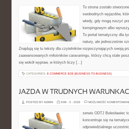
To strona zostało stworzon
swobodnych wyjazdów, które 
wtedy, gdy mogą ruszyć prz
kempingowym albo wyruszy
To portal tematyczny dla ty
natury, ale jednocześnie sz
Znajdują się tu teksty dla czytelników rozpoczynających swoją pr
zaawansowanych miłośników caravaningu, którzy chcą stale posz
się wokół wypraw, w których liczy […]
CATEGORIES:
E-COMMERCE B2B (BUSINESS-TO-BUSINESS)
JAZDA W TRUDNYCH WARUNKA
POSTED BY ADMIN
KWI - 3 - 2026
MOŻLIWOŚĆ KOMENTOWAN
serwis ODTJ Bolesławiec to
koncentruje się na tematyc
odpowiedzialnego uczestni