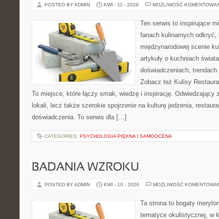
POSTED BY ADMIN
KWI - 11 - 2026
MOŻLIWOŚĆ KOMENTOWA
Ten serwis to inspirujące m
fanach kulinarnych odkryć, 
międzynarodowej scenie kul
artykuły o kuchniach świata
doświadczeniach, trendach i
Zobacz też Kulisy Restaurac
To miejsce, które łączy smak, wiedzę i inspirację. Odwiedzający zn
lokali, lecz także szerokie spojrzenie na kulturę jedzenia, restaur
doświadczenia. To serwis dla […]
CATEGORIES:
PSYCHOLOGIA PIĘKNA I SAMOOCENA
BADANIA WZROKU
POSTED BY ADMIN
KWI - 10 - 2026
MOŻLIWOŚĆ KOMENTOWA
Ta strona to bogaty meryto
tematyce okulistycznej, w 