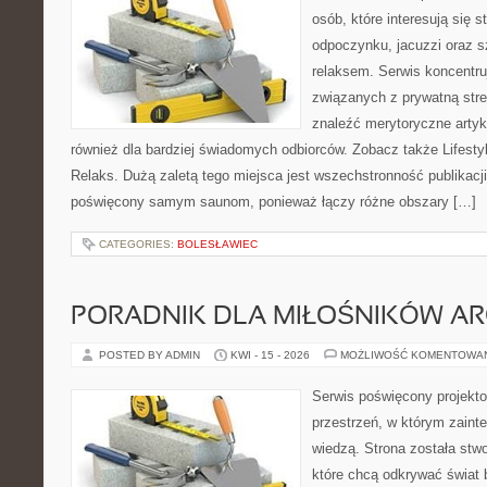
osób, które interesują się s
odpoczynku, jacuzzi oraz 
relaksem. Serwis koncentru
związanych z prywatną stre
znaleźć merytoryczne artyk
również dla bardziej świadomych odbiorców. Zobacz także Lifestyl
Relaks. Dużą zaletą tego miejsca jest wszechstronność publikacji.
poświęcony samym saunom, ponieważ łączy różne obszary […]
CATEGORIES:
BOLESŁAWIEC
PORADNIK DLA MIŁOŚNIKÓW AR
POSTED BY ADMIN
KWI - 15 - 2026
MOŻLIWOŚĆ KOMENTOWA
Serwis poświęcony projekto
przestrzeń, w którym zaint
wiedzą. Strona została stw
które chcą odkrywać świat 