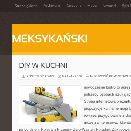
Archiwum
Kategorie
Mapa
Strona główna
Nowości
Spis 
MEKSYKAŃSKI
DIY W KUCHNI
POSTED BY ADMIN
MAJ - 4 - 2026
MOŻLIWOŚĆ KOMENTOWAN
nowoczesne bistro to adres
potrzeby osobach szukając
Strona internetowa prezentu
propozycje kulinarne mają b
również przygotowane z dbał
może zainteresować klient
na co dzień. Polecam Przepisy Zero-Waste i Poradnik Zakupowy.