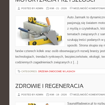
MOTORYZACJA PRZYSZŁOŚCI
POSTED BY ADMIN
KWI - 21 - 2026
MOŻLIWOŚĆ KOMENTOWA
Auto Jarmark to dynamiczna
pasjonują się światem moto
z myślą o czytelnikach, kt
tematach związanych z sam
szukają treści podanych w 
sposób. Strona skupia się 
fanów czterech kółek oraz osób obserwujących rozwój branży je
technologiach, trendach rynkowych, bezpieczeństwie, ekologii, t
codziennych zagadnieniach związanych z […]
CATEGORIES:
DRZEWA OWOCOWE W LASACH
ZDROWIE I REGENERACJA
POSTED BY ADMIN
KWI - 19 - 2026
MOŻLIWOŚĆ KOMENTOWA
SaunaWadowice.pl to rozbu