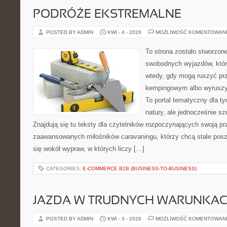
PODRÓŻE EKSTREMALNE
POSTED BY ADMIN
KWI - 4 - 2026
MOŻLIWOŚĆ KOMENTOWAN
To strona zostało stworzon
swobodnych wyjazdów, które 
wtedy, gdy mogą ruszyć prz
kempingowym albo wyruszy
To portal tematyczny dla ty
natury, ale jednocześnie sz
Znajdują się tu teksty dla czytelników rozpoczynających swoją pr
zaawansowanych miłośników caravaningu, którzy chcą stale posz
się wokół wypraw, w których liczy […]
CATEGORIES:
E-COMMERCE B2B (BUSINESS-TO-BUSINESS)
JAZDA W TRUDNYCH WARUNKA
POSTED BY ADMIN
KWI - 3 - 2026
MOŻLIWOŚĆ KOMENTOWAN