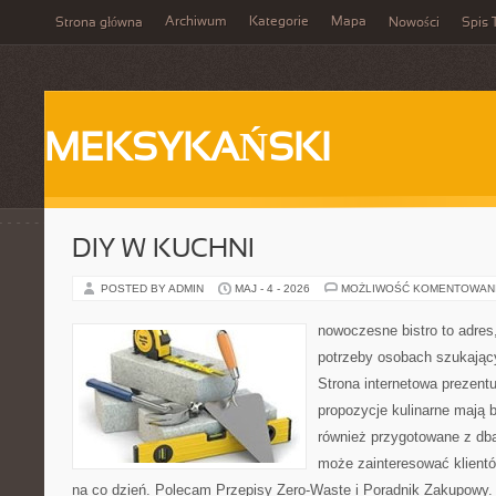
Archiwum
Kategorie
Mapa
Strona główna
Nowości
Spis 
MEKSYKAŃSKI
DIY W KUCHNI
POSTED BY ADMIN
MAJ - 4 - 2026
MOŻLIWOŚĆ KOMENTOWAN
nowoczesne bistro to adres
potrzeby osobach szukając
Strona internetowa prezentu
propozycje kulinarne mają b
również przygotowane z dbał
może zainteresować klient
na co dzień. Polecam Przepisy Zero-Waste i Poradnik Zakupowy.