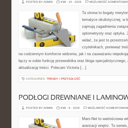
POSTED BY ADMIN
KWI - 10 - 2026
MOŻLIWOŚĆ KOMENTOWA
Ta strona to bogaty meryto
tematyce okulistycznej, w 
zajmują zagadnienia związa
optometrysty oraz optyka. 
widać, że jest to przestrz
czytelnikach, ponieważ treś
na codziennym komforcie widzenia, jak i na zauważaniu niepokoj
łączy w sobie funkcję przewodnika oraz bloga specjalistycznego, a
aktualizację treści. Polecam Victoria […]
CATEGORIES:
TRENDY I PRZYSZŁOŚĆ
PODŁOGI DREWNIANE I LAMINO
POSTED BY ADMIN
KWI - 9 - 2026
MOŻLIWOŚĆ KOMENTOWAN
Mars-Net to wartościowa wit
aranżacji wnętrz. To serwi