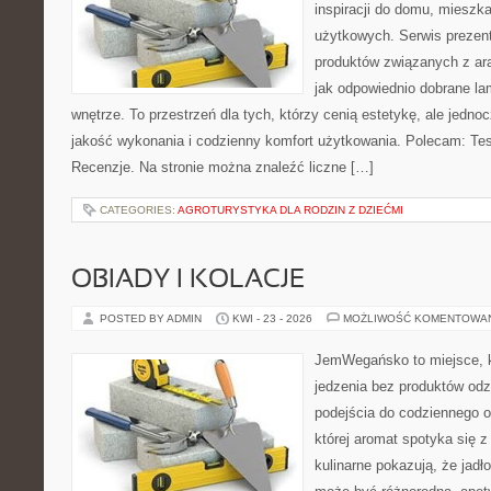
inspiracji do domu, mieszka
użytkowych. Serwis prezen
produktów związanych z ara
jak odpowiednio dobrane la
wnętrze. To przestrzeń dla tych, którzy cenią estetykę, ale jedn
jakość wykonania i codzienny komfort użytkowania. Polecam: Test
Recenzje. Na stronie można znaleźć liczne […]
CATEGORIES:
AGROTURYSTYKA DLA RODZIN Z DZIEĆMI
OBIADY I KOLACJE
POSTED BY ADMIN
KWI - 23 - 2026
MOŻLIWOŚĆ KOMENTOWA
JemWegańsko to miejsce, kt
jedzenia bez produktów od
podejścia do codziennego o
której aromat spotyka się z
kulinarne pokazują, że jadło