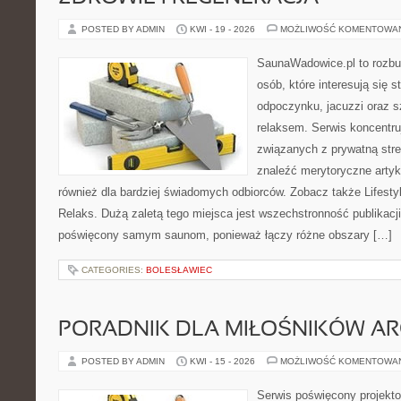
POSTED BY ADMIN
KWI - 19 - 2026
MOŻLIWOŚĆ KOMENTOWA
SaunaWadowice.pl to rozbu
osób, które interesują się s
odpoczynku, jacuzzi oraz 
relaksem. Serwis koncentru
związanych z prywatną stre
znaleźć merytoryczne artyk
również dla bardziej świadomych odbiorców. Zobacz także Lifestyl
Relaks. Dużą zaletą tego miejsca jest wszechstronność publikacji.
poświęcony samym saunom, ponieważ łączy różne obszary […]
CATEGORIES:
BOLESŁAWIEC
PORADNIK DLA MIŁOŚNIKÓW AR
POSTED BY ADMIN
KWI - 15 - 2026
MOŻLIWOŚĆ KOMENTOWA
Serwis poświęcony projekto