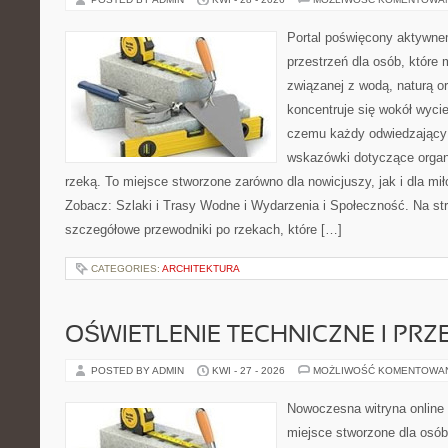
Portal poświęcony aktywne
przestrzeń dla osób, które
związanej z wodą, naturą o
koncentruje się wokół wyci
czemu każdy odwiedzający
wskazówki dotyczące organ
rzeką. To miejsce stworzone zarówno dla nowicjuszy, jak i dla m
Zobacz: Szlaki i Trasy Wodne i Wydarzenia i Społeczność. Na st
szczegółowe przewodniki po rzekach, które […]
CATEGORIES:
ARCHITEKTURA
OŚWIETLENIE TECHNICZNE I PR
POSTED BY ADMIN
KWI - 27 - 2026
MOŻLIWOŚĆ KOMENTOWA
Nowoczesna witryna online
miejsce stworzone dla osób