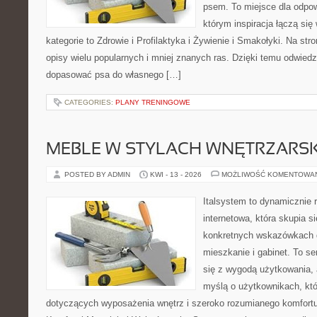
psem. To miejsce dla odpo
którym inspiracja łączą się
kategorie to Zdrowie i Profilaktyka i Żywienie i Smakołyki. Na st
opisy wielu popularnych i mniej znanych ras. Dzięki temu odwie
dopasować psa do własnego […]
CATEGORIES:
PLANY TRENINGOWE
MEBLE W STYLACH WNĘTRZARS
POSTED BY ADMIN
KWI - 13 - 2026
MOŻLIWOŚĆ KOMENTOWA
Italsystem to dynamicznie r
internetowa, która skupia s
konkretnych wskazówkach 
mieszkanie i gabinet. To se
się z wygodą użytkowania, 
myślą o użytkownikach, kt
dotyczących wyposażenia wnętrz i szeroko rozumianego komfortu