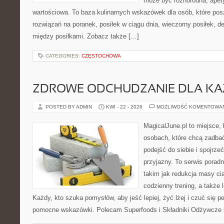
może być różnorodna, apet
wartościowa. To baza kulinarnych wskazówek dla osób, które po
rozwiązań na poranek, posiłek w ciągu dnia, wieczorny posiłek, 
między posiłkami. Zobacz także […]
CATEGORIES:
CZĘSTOCHOWA
ZDROWE ODCHUDZANIE DLA K
POSTED BY ADMIN
KWI - 22 - 2026
MOŻLIWOŚĆ KOMENTOWA
MagicalJune.pl to miejsce, 
osobach, które chcą zadba
podejść do siebie i spojrz
przyjazny. To serwis pora
takim jak redukcja masy ci
codzienny trening, a także
Każdy, kto szuka pomysłów, aby jeść lepiej, żyć lżej i czuć się pe
pomocne wskazówki. Polecam Superfoods i Składniki Odżywcze i