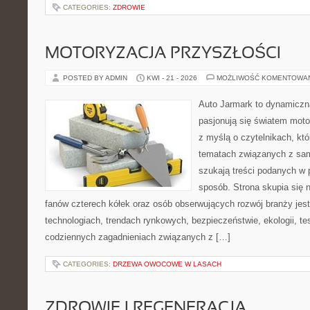
CATEGORIES:
ZDROWIE
MOTORYZACJA PRZYSZŁOŚCI
POSTED BY ADMIN
KWI - 21 - 2026
MOŻLIWOŚĆ KOMENTOWA
Auto Jarmark to dynamiczna
pasjonują się światem moto
z myślą o czytelnikach, kt
tematach związanych z sam
szukają treści podanych w 
sposób. Strona skupia się 
fanów czterech kółek oraz osób obserwujących rozwój branży je
technologiach, trendach rynkowych, bezpieczeństwie, ekologii, t
codziennych zagadnieniach związanych z […]
CATEGORIES:
DRZEWA OWOCOWE W LASACH
ZDROWIE I REGENERACJA