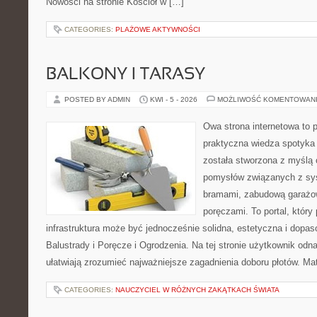
Nowości na stronie Kościół w […]
CATEGORIES:
PLAŻOWE AKTYWNOŚCI
BALKONY I TARASY
POSTED BY ADMIN
KWI - 5 - 2026
MOŻLIWOŚĆ KOMENTOWAN
Owa strona internetowa to 
praktyczna wiedza spotyka 
została stworzona z myślą 
pomysłów związanych z sy
bramami, zabudową garażow
poręczami. To portal, któr
infrastruktura może być jednocześnie solidna, estetyczna i dopa
Balustrady i Poręcze i Ogrodzenia. Na tej stronie użytkownik odnaj
ułatwiają zrozumieć najważniejsze zagadnienia doboru płotów. Ma
CATEGORIES:
NAUCZYCIEL W RÓŻNYCH ZAKĄTKACH ŚWIATA