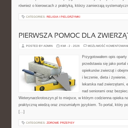
również o kierowcach z praktyką, którzy zamierzają systematycz
CATEGORIES:
RELIGIA I PIELGRZYMKI
PIERWSZA POMOC DLA ZWIERZĄ
POSTED BY ADMIN
KWI - 2 - 2026
MOŻLIWOŚĆ KOMENTOWAN
Przygotowałem opis oparty 
przedstawia się jako portal
opiekunów zwierząt i obejm
i leczenie, dieta i żywieni
lekarska nad zwierzętami, 
nad seniorami oraz bezpie
Weterynarzkrotoszyn.pl to miejsce, w którym codzienna opieka na
praktyczną wiedzą oraz zrozumiałym językiem. To portal, który p
[…]
CATEGORIES:
ZDROWE PRZEPISY