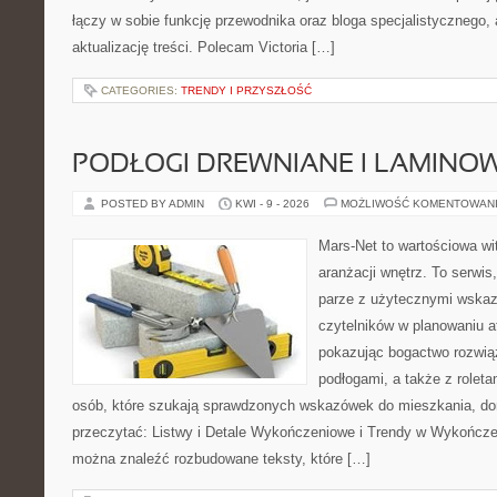
łączy w sobie funkcję przewodnika oraz bloga specjalistycznego, a
aktualizację treści. Polecam Victoria […]
CATEGORIES:
TRENDY I PRZYSZŁOŚĆ
PODŁOGI DREWNIANE I LAMINO
POSTED BY ADMIN
KWI - 9 - 2026
MOŻLIWOŚĆ KOMENTOWAN
Mars-Net to wartościowa wit
aranżacji wnętrz. To serwi
parze z użytecznymi wskaz
czytelników w planowaniu a
pokazując bogactwo rozwią
podłogami, a także z roletam
osób, które szukają sprawdzonych wskazówek do mieszkania, dom
przeczytać: Listwy i Detale Wykończeniowe i Trendy w Wykończe
można znaleźć rozbudowane teksty, które […]