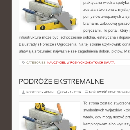
praktyczna wiedza spotyka 
została stworzona z myślą 
pomysłów związanych z sy
bramami, zabudową garażow
poręczami. To portal, któr
infrastruktura może być jednocześnie solidna, estetyczna i dopa
Balustrady i Poręcze i Ogrodzenia. Na tej stronie użytkownik odnaj
ułatwiają zrozumieć najważniejsze zagadnienia doboru płotów. Ma
CATEGORIES:
NAUCZYCIEL W RÓŻNYCH ZAKĄTKACH ŚWIATA
PODRÓŻE EKSTREMALNE
POSTED BY ADMIN
KWI - 4 - 2026
MOŻLIWOŚĆ KOMENTOWAN
To strona zostało stworzon
swobodnych wyjazdów, które 
wtedy, gdy mogą ruszyć prz
kempingowym albo wyruszy