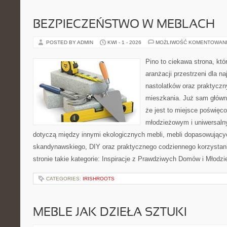
BEZPIECZEŃSTWO W MEBLACH
POSTED BY ADMIN
KWI - 1 - 2026
MOŻLIWOŚĆ KOMENTOWAN
Pino to ciekawa strona, któ
aranżacji przestrzeni dla n
nastolatków oraz praktyczn
mieszkania. Już sam główn
że jest to miejsce poświę
młodzieżowym i uniwersaln
dotyczą między innymi ekologicznych mebli, mebli dopasowującyc
skandynawskiego, DIY oraz praktycznego codziennego korzystani
stronie takie kategorie: Inspiracje z Prawdziwych Domów i Młodzi
CATEGORIES:
IRISHROOTS
MEBLE JAK DZIEŁA SZTUKI