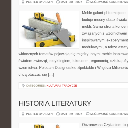
POSTED BY ADMIN
MAR - 30 - 2026
MOŻLIWOŚĆ KOMENTOWA
Meble-galant.pl to miejsce,
buduje mocny obraz świata
mebli. Sama strona koncent
związanych z wzornictwem 
inspirowanymi eksperyment
modułowymi, a także estet
widocznych tematów pojawiają się między innymi meble inspirow
światem zwierząt, recyklingiem, luksusem, ergonomią, sztuką uży
wzornictwa. Polecam Designerskie Spektakle i Wnętrza Milionerów.
chcą otaczać się […]
CATEGORIES:
KULTURA I TRADYCJE
HISTORIA LITERATURY
POSTED BY ADMIN
MAR - 29 - 2026
MOŻLIWOŚĆ KOMENTOWA
Oczarowana Czytaniem to p