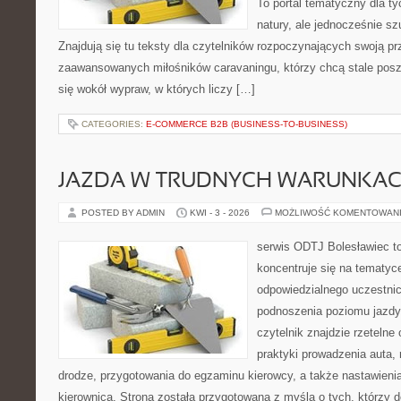
To portal tematyczny dla ty
natury, ale jednocześnie sz
Znajdują się tu teksty dla czytelników rozpoczynających swoją pr
zaawansowanych miłośników caravaningu, którzy chcą stale posz
się wokół wypraw, w których liczy […]
CATEGORIES:
E-COMMERCE B2B (BUSINESS-TO-BUSINESS)
JAZDA W TRUDNYCH WARUNKA
POSTED BY ADMIN
KWI - 3 - 2026
MOŻLIWOŚĆ KOMENTOWAN
serwis ODTJ Bolesławiec to
koncentruje się na tematyc
odpowiedzialnego uczestni
podnoszenia poziomu jazdy
czytelnik znajdzie rzeteln
praktyki prowadzenia auta, 
drodze, przygotowania do egzaminu kierowcy, a także nastawieni
kierownicą. Strona została przygotowana z myślą o tych, którzy do