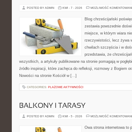
POSTED BY ADMIN
KWI - 7 - 2026
MOŻLIWOŚĆ KOMENTOWAN
Blog chrześcijański poświę
zestawia powszednie doświ
miejsce, w którym wiara ni
rzeczywistości, lecz żywa 
chwilach szczęścia i w doś
przedstawia, że chrześcija
wszystkich, a artykuły publikowane na stronie pomagają w pogłębi
źródło inspiracji, które zachęca do refleksji, rozmowy z Bogiem 
Nowości na stronie Kościół w […]
CATEGORIES:
PLAŻOWE AKTYWNOŚCI
BALKONY I TARASY
POSTED BY ADMIN
KWI - 5 - 2026
MOŻLIWOŚĆ KOMENTOWAN
Owa strona internetowa to 