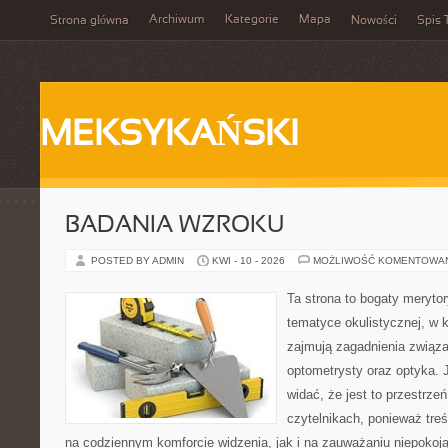
Archiwum
Kategorie
Mapa
Strona główna
Nowości
Spis 
MEKSYKAŃSKI
BADANIA WZROKU
POSTED BY ADMIN
KWI - 10 - 2026
MOŻLIWOŚĆ KOMENTOWA
Ta strona to bogaty meryto
tematyce okulistycznej, w 
zajmują zagadnienia związa
optometrysty oraz optyka. 
widać, że jest to przestrz
czytelnikach, ponieważ treś
na codziennym komforcie widzenia, jak i na zauważaniu niepokoj