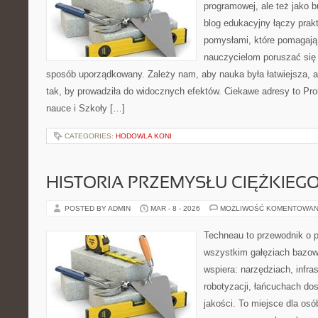
programowej, ale też jako 
blog edukacyjny łączy pra
pomysłami, które pomagają
nauczycielom poruszać się
sposób uporządkowany. Zależy nam, aby nauka była łatwiejsza, 
tak, by prowadziła do widocznych efektów. Ciekawe adresy to Pro
nauce i Szkoły […]
CATEGORIES:
HODOWLA KONI
HISTORIA PRZEMYSŁU CIĘŻKIEG
POSTED BY ADMIN
MAR - 8 - 2026
MOŻLIWOŚĆ KOMENTOWAN
Techneau to przewodnik o 
wszystkim gałęziach bazowy
wspiera: narzędziach, infra
robotyzacji, łańcuchach dos
jakości. To miejsce dla osó