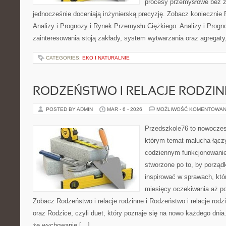
procesy przemysłowe bez zb
jednocześnie doceniają inżynierską precyzję. Zobacz koniecznie
Analizy i Prognozy i Rynek Przemysłu Ciężkiego: Analizy i Prog
zainteresowania stoją zakłady, system wytwarzania oraz agregaty
CATEGORIES:
EKO I NATURALNIE
RODZEŃSTWO I RELACJE RODZI
POSTED BY ADMIN
MAR - 6 - 2026
MOŻLIWOŚĆ KOMENTOWAN
Przedszkole76 to nowoczes
którym temat malucha łączy
codziennym funkcjonowani
stworzone po to, by porząd
inspirować w sprawach, któ
miesięcy oczekiwania aż po
Zobacz Rodzeństwo i relacje rodzinne i Rodzeństwo i relacje rod
oraz Rodzice, czyli duet, który poznaje się na nowo każdego dni
że wychowanie […]