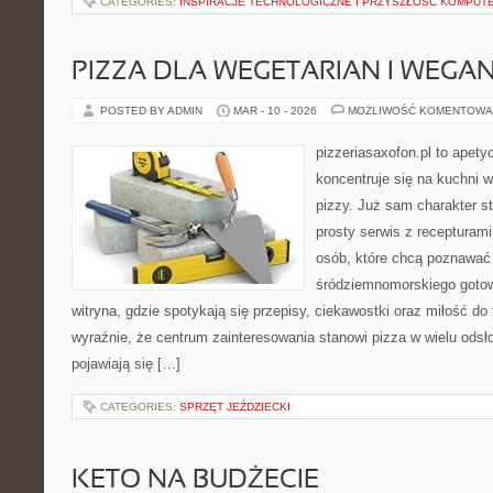
CATEGORIES:
INSPIRACJE TECHNOLOGICZNE I PRZYSZŁOŚĆ KOMPU
PIZZA DLA WEGETARIAN I WEGA
POSTED BY ADMIN
MAR - 10 - 2026
MOŻLIWOŚĆ KOMENTOWA
pizzeriasaxofon.pl to apetyc
koncentruje się na kuchni w
pizzy. Już sam charakter st
prosty serwis z recepturami
osób, które chcą poznawać 
śródziemnomorskiego gotowa
witryna, gdzie spotykają się przepisy, ciekawostki oraz miłość do 
wyraźnie, że centrum zainteresowania stanowi pizza w wielu odsło
pojawiają się […]
CATEGORIES:
SPRZĘT JEŹDZIECKI
KETO NA BUDŻECIE