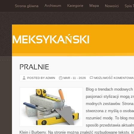
Archiwum
Kategorie
Mapa
Strona główna
Nowości
Spis 
MEKSYKAŃSKI
PRALNIE
POSTED BY ADMIN
MAR - 11 - 2026
MOŻLIWOŚĆ KOMENTOWA
Blog o trendach modowych 
pasjonaci stylizacji mogą z
modnych zestawów. Strona p
stworzona z myślą o osobac
rozumieć modę. To blog mo
sposób przedstawia aktualn
Klein i Burberry. Na stronie można znaleźć rozbudowane teksty, kt