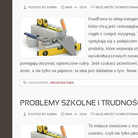
POSTED BY ADMIN
MAR - 9 - 2026
MOŻLIWOŚĆ KOMENTOWAN
FoodForce to sklep ketogen
które chcą jeść niskowęgl
ciągle z czegoś rezygnują.
spotykają się z podejściem
produkty, które wspierają st
wysokotłuszczowych rozwią
pomagają utrzymać ograniczone cukry. Jeśli szukasz przestrzeni, 
dzień, a nie tylko na papierze, ta idea jest dokładnie o tym. Nowe 
CATEGORIES:
ARCHITEKTURA
PROBLEMY SZKOLNE I TRUDNOŚ
POSTED BY ADMIN
MAR - 8 - 2026
MOŻLIWOŚĆ KOMENTOWAN
To miejsce stworzone z myś
szeroko, czyli nie tylko jak