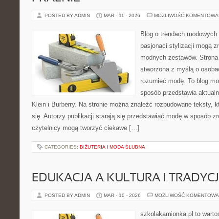
POSTED BY ADMIN
MAR - 11 - 2026
MOŻLIWOŚĆ KOMENTOWA
Blog o trendach modowych 
pasjonaci stylizacji mogą z
modnych zestawów. Strona p
stworzona z myślą o osobac
rozumieć modę. To blog mo
sposób przedstawia aktualn
Klein i Burberry. Na stronie można znaleźć rozbudowane teksty, kt
się. Autorzy publikacji starają się przedstawiać modę w sposób z
czytelnicy mogą tworzyć ciekawe […]
CATEGORIES:
BIŻUTERIA I MODA ŚLUBNA
EDUKACJA A KULTURA I TRADYC
POSTED BY ADMIN
MAR - 10 - 2026
MOŻLIWOŚĆ KOMENTOWA
szkolakamionka.pl to wart