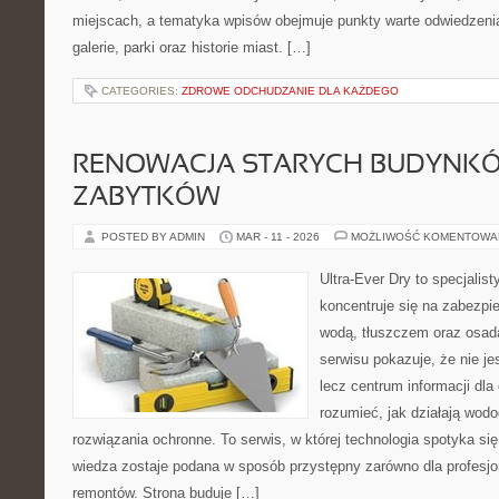
miejscach, a tematyka wpisów obejmuje punkty warte odwiedzenia,
galerie, parki oraz historie miast. […]
CATEGORIES:
ZDROWE ODCHUDZANIE DLA KAŻDEGO
RENOWACJA STARYCH BUDYNKÓ
ZABYTKÓW
POSTED BY ADMIN
MAR - 11 - 2026
MOŻLIWOŚĆ KOMENTOWA
Ultra-Ever Dry to specjalist
koncentruje się na zabezpi
wodą, tłuszczem oraz osad
serwisu pokazuje, że nie je
lecz centrum informacji dla 
rozumieć, jak działają wodo
rozwiązania ochronne. To serwis, w której technologia spotyka si
wiedza zostaje podana w sposób przystępny zarówno dla profesjon
remontów. Strona buduje […]