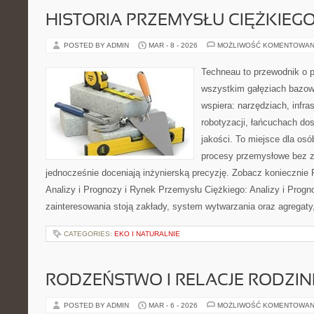
HISTORIA PRZEMYSŁU CIĘŻKIEG
POSTED BY ADMIN
MAR - 8 - 2026
MOŻLIWOŚĆ KOMENTOWAN
Techneau to przewodnik o 
wszystkim gałęziach bazowy
wspiera: narzędziach, infra
robotyzacji, łańcuchach dos
jakości. To miejsce dla osó
procesy przemysłowe bez zb
jednocześnie doceniają inżynierską precyzję. Zobacz koniecznie
Analizy i Prognozy i Rynek Przemysłu Ciężkiego: Analizy i Prog
zainteresowania stoją zakłady, system wytwarzania oraz agregaty
CATEGORIES:
EKO I NATURALNIE
RODZEŃSTWO I RELACJE RODZI
POSTED BY ADMIN
MAR - 6 - 2026
MOŻLIWOŚĆ KOMENTOWAN