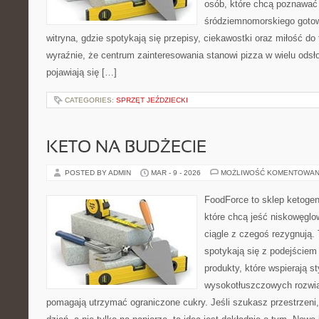
osób, które chcą poznawać 
śródziemnomorskiego gotowa
witryna, gdzie spotykają się przepisy, ciekawostki oraz miłość do 
wyraźnie, że centrum zainteresowania stanowi pizza w wielu odsło
pojawiają się […]
CATEGORIES:
SPRZĘT JEŹDZIECKI
KETO NA BUDŻECIE
POSTED BY ADMIN
MAR - 9 - 2026
MOŻLIWOŚĆ KOMENTOWAN
FoodForce to sklep ketogen
które chcą jeść niskowęgl
ciągle z czegoś rezygnują.
spotykają się z podejściem
produkty, które wspierają st
wysokotłuszczowych rozwią
pomagają utrzymać ograniczone cukry. Jeśli szukasz przestrzeni, 