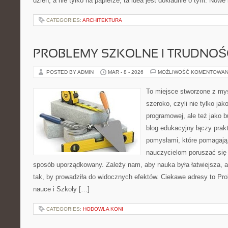
dzień, a nie tylko na papierze, ta idea jest dokładnie o tym. Nowe 
CATEGORIES:
ARCHITEKTURA
PROBLEMY SZKOLNE I TRUDNOŚ
POSTED BY ADMIN
MAR - 8 - 2026
MOŻLIWOŚĆ KOMENTOWAN
To miejsce stworzone z myś
szeroko, czyli nie tylko jak
programowej, ale też jako 
blog edukacyjny łączy pra
pomysłami, które pomagają
nauczycielom poruszać się
sposób uporządkowany. Zależy nam, aby nauka była łatwiejsza, 
tak, by prowadziła do widocznych efektów. Ciekawe adresy to Pro
nauce i Szkoły […]
CATEGORIES:
HODOWLA KONI