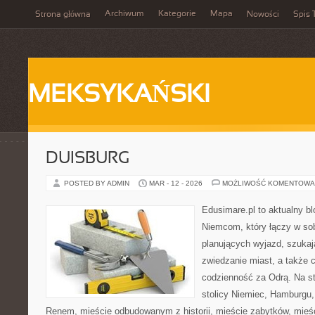
Archiwum
Kategorie
Mapa
Strona główna
Nowości
Spis 
MEKSYKAŃSKI
DUISBURG
POSTED BY ADMIN
MAR - 12 - 2026
MOŻLIWOŚĆ KOMENTOWA
Edusimare.pl to aktualny b
Niemcom, który łączy w sobi
planujących wyjazd, szukają
zwiedzanie miast, a także 
codzienność za Odrą. Na str
stolicy Niemiec, Hamburgu
Renem, mieście odbudowanym z historii, mieście zabytków, mieśc