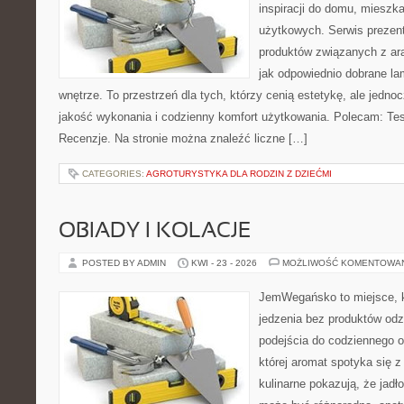
inspiracji do domu, mieszka
użytkowych. Serwis prezen
produktów związanych z ara
jak odpowiednio dobrane la
wnętrze. To przestrzeń dla tych, którzy cenią estetykę, ale jedn
jakość wykonania i codzienny komfort użytkowania. Polecam: Test
Recenzje. Na stronie można znaleźć liczne […]
CATEGORIES:
AGROTURYSTYKA DLA RODZIN Z DZIEĆMI
OBIADY I KOLACJE
POSTED BY ADMIN
KWI - 23 - 2026
MOŻLIWOŚĆ KOMENTOWA
JemWegańsko to miejsce, kt
jedzenia bez produktów od
podejścia do codziennego o
której aromat spotyka się z
kulinarne pokazują, że jadło