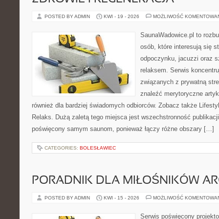
POSTED BY ADMIN
KWI - 19 - 2026
MOŻLIWOŚĆ KOMENTOWA
SaunaWadowice.pl to rozbu
osób, które interesują się s
odpoczynku, jacuzzi oraz 
relaksem. Serwis koncentru
związanych z prywatną stre
znaleźć merytoryczne artyk
również dla bardziej świadomych odbiorców. Zobacz także Lifestyl
Relaks. Dużą zaletą tego miejsca jest wszechstronność publikacji.
poświęcony samym saunom, ponieważ łączy różne obszary […]
CATEGORIES:
BOLESŁAWIEC
PORADNIK DLA MIŁOŚNIKÓW AR
POSTED BY ADMIN
KWI - 15 - 2026
MOŻLIWOŚĆ KOMENTOWA
Serwis poświęcony projekto