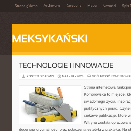
Archiwum
Kategorie
Mapa
Strona główna
Nowości
Spis 
MEKSYKAŃSKI
TECHNOLOGIE I INNOWACJE
POSTED BY ADMIN
MAJ - 10 - 2026
MOŻLIWOŚĆ KOMENTOWA
Strona internetowa funkcjo
Komorowska to miejsce, któ
świadomego życia, inspiracj
praktycznych porad. Czytel
ciekawe publikacje, które ws
Witryna została opracowana
doceniają oryginalności oraz połączenia estetyki z praktyką. Na 