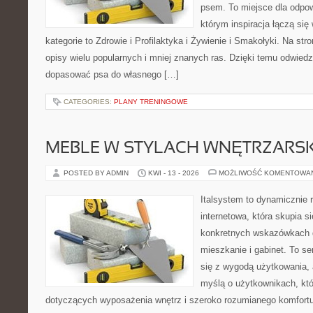
psem. To miejsce dla odpo
którym inspiracja łączą się
kategorie to Zdrowie i Profilaktyka i Żywienie i Smakołyki. Na st
opisy wielu popularnych i mniej znanych ras. Dzięki temu odwie
dopasować psa do własnego […]
CATEGORIES:
PLANY TRENINGOWE
MEBLE W STYLACH WNĘTRZARS
POSTED BY ADMIN
KWI - 13 - 2026
MOŻLIWOŚĆ KOMENTOWA
Italsystem to dynamicznie r
internetowa, która skupia s
konkretnych wskazówkach 
mieszkanie i gabinet. To se
się z wygodą użytkowania, 
myślą o użytkownikach, kt
dotyczących wyposażenia wnętrz i szeroko rozumianego komfortu