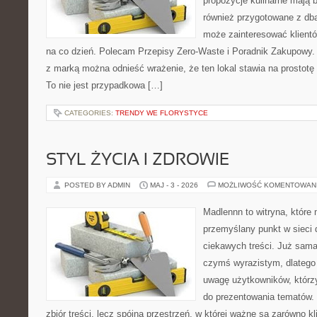
propozycje kulinarne mają b
również przygotowane z dbał
może zainteresować klient
na co dzień. Polecam Przepisy Zero-Waste i Poradnik Zakupowy.
z marką można odnieść wrażenie, że ten lokal stawia na prostotę 
To nie jest przypadkowa […]
CATEGORIES:
TRENDY WE FLORYSTYCE
STYL ŻYCIA I ZDROWIE
POSTED BY ADMIN
MAJ - 3 - 2026
MOŻLIWOŚĆ KOMENTOWAN
Madlennn to witryna, które
przemyślany punkt w sieci 
ciekawych treści. Już sama
czymś wyrazistym, dlatego
uwagę użytkowników, którzy
do prezentowania tematów. 
zbiór treści, lecz spójna przestrzeń, w której ważne są zarówno kli