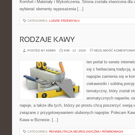
Komfort i Materiały i Wykończenia. Strona została stworzona dla
wybierać elementy wyposażenia […]
CATEGORIES:
LUDZIE PRZEMYSŁU
RODZAJE KAWY
POSTED BY ADMIN
KWI - 12 - 2026
MOŻLIWOŚĆ KOMENTOWA
ten portal to serwis interne
się z herbacianą tradycją,
napojów zamienia się w konk
ciekawostki i solidną porcj
tematyczny, który został s
aromatycznych naparów, os
napoje, a także dla tych, którzy po prostu chcą poszerzyć swoją 
związane z przygotowywaniem ulubionych napojów. Polecam Kawia
Kawa w Biznesie. […]
CATEGORIES:
REHABILITACJA NEUROLOGICZNA I RÓWNOWAGA