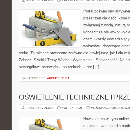
POSTED BY ADMIN
KWI - 28 - 2026
MOŻLIWOŚĆ KOMENTOWA
Portal poświęcony aktywne
przestrzeń dla osób, które
związanej z wodą, naturą o
koncentruje się wokół wyci
czemu każdy odwiedzający
wskazówki dotyczące organ
rzeką. To miejsce stworzone zarówno dla nowicjuszy, jak i dla m
Zobacz: Szlaki i Trasy Wodne i Wydarzenia i Społeczność. Na st
szczegółowe przewodniki po rzekach, które […]
CATEGORIES:
ARCHITEKTURA
OŚWIETLENIE TECHNICZNE I PR
POSTED BY ADMIN
KWI - 27 - 2026
MOŻLIWOŚĆ KOMENTOWA
Nowoczesna witryna online
miejsce stworzone dla osób