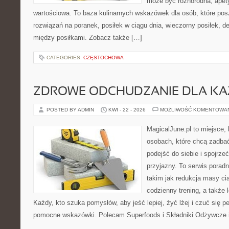
może być różnorodna, apet
wartościowa. To baza kulinarnych wskazówek dla osób, które po
rozwiązań na poranek, posiłek w ciągu dnia, wieczorny posiłek, 
między posiłkami. Zobacz także […]
CATEGORIES:
CZĘSTOCHOWA
ZDROWE ODCHUDZANIE DLA K
POSTED BY ADMIN
KWI - 22 - 2026
MOŻLIWOŚĆ KOMENTOWA
MagicalJune.pl to miejsce, 
osobach, które chcą zadba
podejść do siebie i spojrz
przyjazny. To serwis pora
takim jak redukcja masy ci
codzienny trening, a także
Każdy, kto szuka pomysłów, aby jeść lepiej, żyć lżej i czuć się pe
pomocne wskazówki. Polecam Superfoods i Składniki Odżywcze i