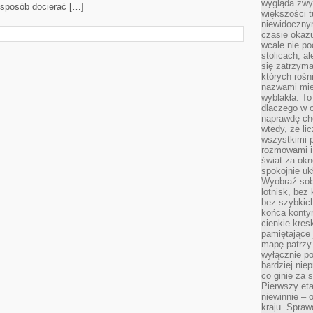
wygląda zwyk
 sposób docierać […]
większości t
niewidoczny
czasie okazu
wcale nie p
stolicach, a
się zatrzym
których rośni
nazwami mie
wyblakła. T
dlaczego w o
naprawdę ch
wtedy, że lic
wszystkimi p
rozmowami i 
świat za ok
spokojnie uk
Wyobraź sob
lotnisk, bez 
bez szybkich
końca kontyn
cienkie kres
pamiętające 
mapę patrzy 
wyłącznie po
bardziej nie
co ginie za
Pierwszy eta
niewinnie – 
kraju. Spraw