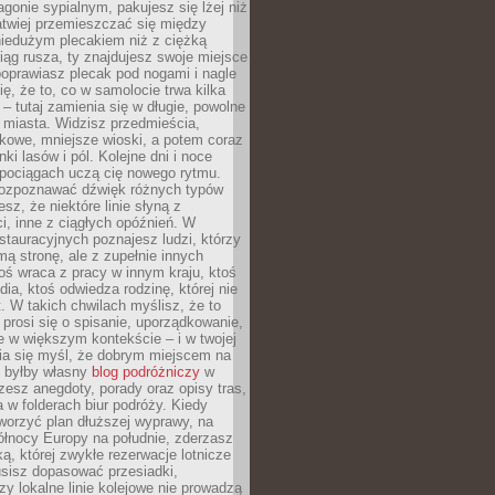
gonie sypialnym, pakujesz się lżej niż
atwiej przemieszczać się między
niedużym plecakiem niż z ciężką
iąg rusza, ty znajdujesz swoje miejsce
poprawiasz plecak pod nogami i nagle
ię, że to, co w samolocie trwa kilka
 – tutaj zamienia się w długie, powolne
 miasta. Widzisz przedmieścia,
łkowe, mniejsze wioski, a potem coraz
ki lasów i pól. Kolejne dni i noce
pociągach uczą cię nowego rytmu.
ozpoznawać dźwięk różnych typów
sz, że niektóre linie słyną z
i, inne z ciągłych opóźnień. W
tauracyjnych poznajesz ludzi, którzy
mą stronę, ale z zupełnie innych
ś wraca z pracy w innym kraju, ktoś
dia, ktoś odwiedza rodzinę, której nie
at. W takich chwilach myślisz, że to
prosi się o spisanie, uporządkowanie,
 w większym kontekście – i w twojej
ia się myśl, że dobrym miejscem na
ie byłby własny
blog podróżniczy
w
zesz anegdoty, porady oraz opisy tras,
a w folderach biur podróży. Kiedy
worzyć plan dłuższej wyprawy, na
ółnocy Europy na południe, zderzasz
ką, której zwykłe rezerwacje lotnicze
usisz dopasować przesiadki,
zy lokalne linie kolejowe nie prowadzą