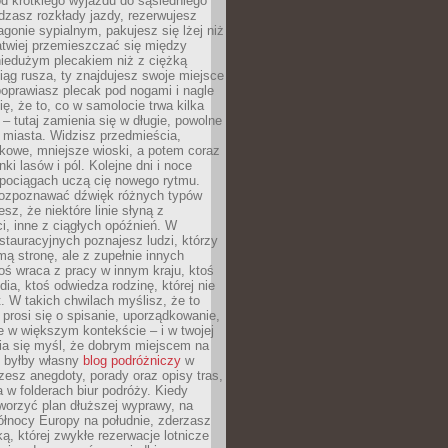
od krótkiego wyjazdu do sąsiedniego
dzasz rozkłady jazdy, rezerwujesz
gonie sypialnym, pakujesz się lżej niż
atwiej przemieszczać się między
niedużym plecakiem niż z ciężką
iąg rusza, ty znajdujesz swoje miejsce
poprawiasz plecak pod nogami i nagle
ię, że to, co w samolocie trwa kilka
 – tutaj zamienia się w długie, powolne
 miasta. Widzisz przedmieścia,
łkowe, mniejsze wioski, a potem coraz
ki lasów i pól. Kolejne dni i noce
pociągach uczą cię nowego rytmu.
ozpoznawać dźwięk różnych typów
sz, że niektóre linie słyną z
i, inne z ciągłych opóźnień. W
tauracyjnych poznajesz ludzi, którzy
mą stronę, ale z zupełnie innych
ś wraca z pracy w innym kraju, ktoś
dia, ktoś odwiedza rodzinę, której nie
at. W takich chwilach myślisz, że to
prosi się o spisanie, uporządkowanie,
 w większym kontekście – i w twojej
ia się myśl, że dobrym miejscem na
ie byłby własny
blog podróżniczy
w
zesz anegdoty, porady oraz opisy tras,
a w folderach biur podróży. Kiedy
worzyć plan dłuższej wyprawy, na
ółnocy Europy na południe, zderzasz
ką, której zwykłe rezerwacje lotnicze