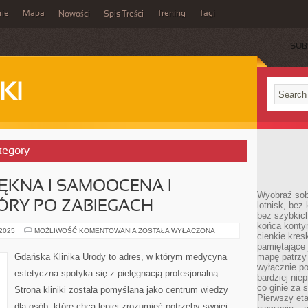
rie
Mapa
Trening
Tagi
Nowości
Spis Treści
SUB
KI
ategory
ĘKNA I SAMOOCENA I
Wyobraź sob
ÓRY PO ZABIEGACH
lotnisk, bez 
bez szybkich
końca kontyn
PSYCHOLOGIA
 2025
MOŻLIWOŚĆ KOMENTOWANIA
ZOSTAŁA WYŁĄCZONA
cienkie kres
PIĘKNA
I
pamiętające 
SAMOOCENA
Gdańska Klinika Urody to adres, w którym medycyna
mapę patrzy 
I
wyłącznie po
PIELĘGNACJA
estetyczna spotyka się z pielęgnacją profesjonalną.
SKÓRY
bardziej nie
PO
co ginie za
Strona kliniki została pomyślana jako centrum wiedzy
ZABIEGACH
Pierwszy eta
dla osób, które chcą lepiej zrozumieć potrzeby swojej