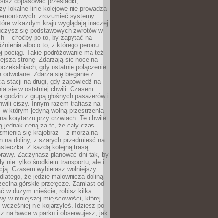
usisz dopasować przesiadki,
zy lokalne linie kolejowe nie prowadzą
 remontowych, zrozumieć systemy
które w każdym kraju wyglądają inaczej.
 uczysz się podstawowych zwrotów w
ch – choćby po to, by zapytać na
źnienia albo o to, z którego peronu
j pociąg. Takie podróżowanie ma też
ejszą stronę. Zdarzają się noce na
czekalniach, gdy ostatnie połączenie
e odwołane. Zdarza się bieganie z
a stacji na drugi, gdy zapowiedź na
nia się w ostatniej chwili. Czasem
ka godzin z grupą głośnych pasażerów i
wili ciszy. Innym razem trafiasz na
 w którym jedyną wolną przestrzenią
 na korytarzu przy drzwiach. Te chwile
 jednak ceną za to, że cały czas
 zmienia się krajobraz – z morza na
in na doliny, z szarych przedmieść na
steczka. Z każdą kolejną trasą
prawy. Zaczynasz planować dni tak, by
y nie tylko środkiem transportu, ale i
kcją. Czasem wybierasz wolniejszy
 dlatego, że jedzie malowniczą doliną
rzecina górskie przełęcze. Zamiast od
ć w dużym mieście, robisz kilka
wy w mniejszej miejscowości, której
wcześniej nie kojarzyłeś. Idziesz po
z na ławce w parku i obserwujesz, jak