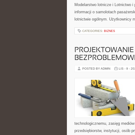
Modelarstwo lotnicze i Lotnictwo
informacji o samolotach pasażersk
lotnictwie ogólnym. Użytkownicy m
CATEGORIES:
BIZNES
PROJEKTOWANIE 
BEZPROBLEMOW
POSTED BY ADMIN
LIS - 9 - 2
technologicznemu, zasięg mediów 
przedsiębiorstw, instytucji, osób