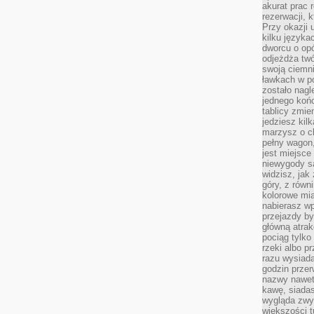
akurat prac
rezerwacji, 
Przy okazji
kilku języka
dworcu o opó
odjeżdża twó
swoją ciemni
ławkach w po
zostało nagl
jednego końc
tablicy zmie
jedziesz kil
marzysz o ch
pełny wagon,
jest miejsce
niewygody są
widzisz, jak
góry, z równ
kolorowe mia
nabierasz w
przejazdy był
główną atra
pociąg tylko
rzeki albo p
razu wysiada
godzin przer
nazwy nawet 
kawę, siadas
wygląda zwyk
większości t