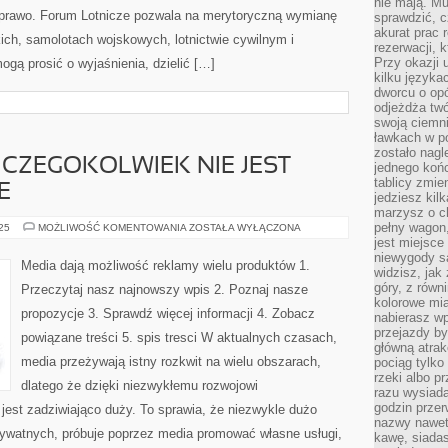
nie mają. M
 i prawo. Forum Lotnicze pozwala na merytoryczną wymianę
sprawdzić, c
akurat prac
ich, samolotach wojskowych, lotnictwie cywilnym i
rezerwacji, 
Przy okazji
ogą prosić o wyjaśnienia, dzielić […]
kilku języka
dworcu o opó
odjeżdża twó
swoją ciemni
ławkach w po
zostało nagl
CZEGOKOLWIEK NIE JEST
jednego końc
tablicy zmie
E
jedziesz kil
marzysz o ch
pełny wagon,
PROJEKTOWANIE
025
MOŻLIWOŚĆ KOMENTOWANIA
ZOSTAŁA WYŁĄCZONA
CZEGOKOLWIEK
jest miejsce
NIE
niewygody są
JEST
Media dają możliwość reklamy wielu produktów 1.
BEZPROBLEMOWE
widzisz, jak
góry, z równ
Przeczytaj nasz najnowszy wpis 2. Poznaj nasze
kolorowe mia
propozycje 3. Sprawdź więcej informacji 4. Zobacz
nabierasz w
przejazdy był
powiązane treści 5. spis tresci W aktualnych czasach,
główną atra
media przeżywają istny rozkwit na wielu obszarach,
pociąg tylko
rzeki albo p
dlatego że dzięki niezwykłemu rozwojowi
razu wysiada
godzin przer
jest zadziwiająco duży. To sprawia, że niezwykle dużo
nazwy nawet 
 prywatnych, próbuje poprzez media promować własne usługi,
kawę, siadas