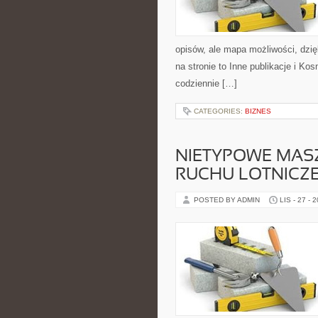
opisów, ale mapa możliwości, dzięk
na stronie to Inne publikacje i Ko
codziennie […]
CATEGORIES:
BIZNES
NIETYPOWE MASZ
RUCHU LOTNICZ
POSTED BY ADMIN
LIS - 27 - 