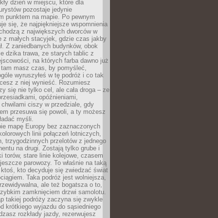
ły dzień w miejscu, które dla
urystów pozostaje jedynie
m punktem na mapie. Po pewnym
je się, że najpiękniejsze wspomnienia
ochodzą z największych dworców w
le z małych stacyjek, gdzie czas jakby
ał. Z zaniedbanych budynków, obok
e dzika trawa, ze starych tablic z
jscowości, na których farba dawno już
o tam masz czas, by pomyśleć,
góle wyruszyłeś w tę podróż i co tak
cesz z niej wynieść. Rozumiesz
zy się nie tylko cel, ale cała droga – ze
rzesiadkami, opóźnieniami,
chwilami ciszy w przedziale, gdy
nem przesuwa się powoli, a ty możesz
ładać myśli.
ie mapę Europy bez zaznaczonych
kolorowych linii połączeń lotniczych,
, trzygodzinnych przelotów z jednego
entu na drugi. Zostają tylko grube i
ki torów, stare linie kolejowe, czasem
jeszcze parowozy. To właśnie na taką
ktoś, kto decyduje się zwiedzać świat
ciągiem. Taka podróż jest wolniejsza,
przewidywalna, ale też bogatsza o to,
 szybkim zamknięciem drzwi samolotu.
p takiej podróży zaczyna się zwykle
od krótkiego wyjazdu do sąsiedniego
dzasz rozkłady jazdy, rezerwujesz