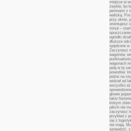
miejsce w wa
zwykle, bo ł
peronami z 
walizką. Poc
przy oknie, 
orientujesz s
minut – start
opuszczanie
ogródki dzia
dłuższe odcin
spędzone w 
Zaczynasz r
wagonów, wie
punktualnośc
wagonach res
jadą w tę sa
powodów: kto
jedzie na stu
widział od l
wszystko aż 
opowiedzenie
głowie pojaw
takie histor
którym zbier
jakich nie m
zaczynasz t
przykład z p
się z logisty
nie mają. M
sprawdzić, c