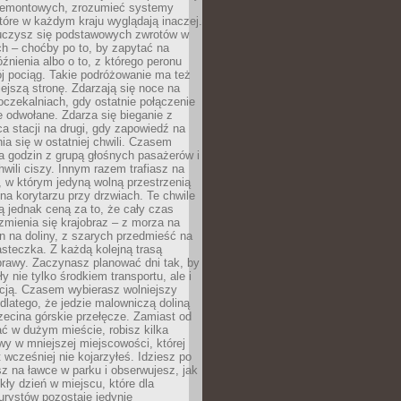
 remontowych, zrozumieć systemy
które w każdym kraju wyglądają inaczej.
 uczysz się podstawowych zwrotów w
ch – choćby po to, by zapytać na
źnienia albo o to, z którego peronu
j pociąg. Takie podróżowanie ma też
ejszą stronę. Zdarzają się noce na
czekalniach, gdy ostatnie połączenie
e odwołane. Zdarza się bieganie z
a stacji na drugi, gdy zapowiedź na
nia się w ostatniej chwili. Czasem
ka godzin z grupą głośnych pasażerów i
wili ciszy. Innym razem trafiasz na
 w którym jedyną wolną przestrzenią
 na korytarzu przy drzwiach. Te chwile
 jednak ceną za to, że cały czas
 zmienia się krajobraz – z morza na
in na doliny, z szarych przedmieść na
steczka. Z każdą kolejną trasą
prawy. Zaczynasz planować dni tak, by
y nie tylko środkiem transportu, ale i
kcją. Czasem wybierasz wolniejszy
 dlatego, że jedzie malowniczą doliną
rzecina górskie przełęcze. Zamiast od
ć w dużym mieście, robisz kilka
wy w mniejszej miejscowości, której
wcześniej nie kojarzyłeś. Idziesz po
z na ławce w parku i obserwujesz, jak
ły dzień w miejscu, które dla
urystów pozostaje jedynie