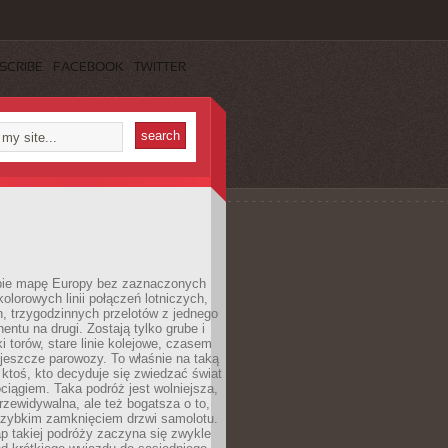
SCRIBE
FACEBOOK
TWITTER
ie mapę Europy bez zaznaczonych
kolorowych linii połączeń lotniczych,
, trzygodzinnych przelotów z jednego
entu na drugi. Zostają tylko grube i
ki torów, stare linie kolejowe, czasem
jeszcze parowozy. To właśnie na taką
ktoś, kto decyduje się zwiedzać świat
ciągiem. Taka podróż jest wolniejsza,
przewidywalna, ale też bogatsza o to,
 szybkim zamknięciem drzwi samolotu.
p takiej podróży zaczyna się zwykle