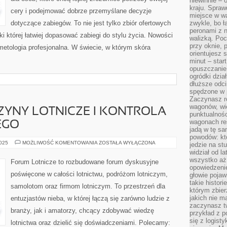
niewinnie – 
kraju. Spraw
cery i podejmować dobrze przemyślane decyzje
miejsce w wa
dotyczące zabiegów. To nie jest tylko zbiór ofertowych
zwykle, bo ł
peronami z 
i której łatwiej dopasować zabiegi do stylu życia. Nowości
walizką. Poc
przy oknie, 
smetologia profesjonalna. W świecie, w którym skóra
orientujesz s
minut – start
opuszczanie
ogródki dzia
dłuższe odcin
spędzone w 
Zaczynasz r
wagonów, wie
YNY LOTNICZE I KONTROLA
punktualnośc
wagonach res
EGO
jadą w tę sa
powodów: kto
NIETYPOWE
2025
MOŻLIWOŚĆ KOMENTOWANIA
ZOSTAŁA WYŁĄCZONA
jedzie na stu
MASZYNY
widział od l
LOTNICZE
I
wszystko aż 
Forum Lotnicze to rozbudowane forum dyskusyjne
KONTROLA
opowiedzenie
RUCHU
poświęcone w całości lotnictwu, podróżom lotniczym,
głowie pojaw
LOTNICZEGO
takie histor
samolotom oraz firmom lotniczym. To przestrzeń dla
którym zbier
jakich nie m
entuzjastów nieba, w której łączą się zarówno ludzie z
zaczynasz t
branży, jak i amatorzy, chcący zdobywać wiedzę
przykład z p
się z logisty
lotnictwa oraz dzielić się doświadczeniami. Polecamy: