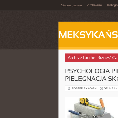
Archiwum
Katego
Strona główna
MEKSYKAŃS
Archive for the ‘Biznes’ C
PSYCHOLOGIA PI
PIELĘGNACJA SK
POSTED BY ADMIN
GRU - 21 -