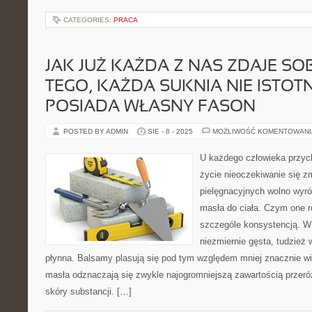
CATEGORIES:
PRACA
JAK JUŻ KAŻDA Z NAS ZDAJE SO
TEGO, KAŻDA SUKNIA NIE ISTOT
POSIADA WŁASNY FASON
POSTED BY ADMIN
SIE - 8 - 2025
MOŻLIWOŚĆ KOMENTOWAN
U każdego człowieka przych
życie nieoczekiwanie się 
pielęgnacyjnych wolno wyró
masła do ciała. Czym one 
szczególe konsystencją. W
niezmiernie gęsta, tudzież
płynna. Balsamy plasują się pod tym względem mniej znacznie w
masła odznaczają się zwykle najogromniejszą zawartością przer
skóry substancji. […]