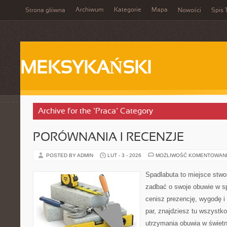
Archiwum
Kategorie
Mapa
Strona główna
Nowości
Spis 
MEKSYKAŃSKI
Archive for the ‘Praca’ Category
PORÓWNANIA I RECENZJE
POSTED BY ADMIN
LUT - 3 - 2026
MOŻLIWOŚĆ KOMENTOWAN
Spadlabuta to miejsce stwo
zadbać o swoje obuwie w s
cenisz prezencję, wygodę i
par, znajdziesz tu wszystko
utrzymania obuwia w świetn