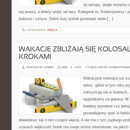
do tematu, dzięki któremu 
się prosta, a efekty widać od razu. Kategorie to: Kolekcjonerzy i 
kulturze i sztuce. Dobre buty potrafi przetrwać wiele […]
CATEGORIES:
PRACA
WAKACJE ZBLIŻAJĄ SIĘ KOLOSA
KROKAMI
POSTED BY ADMIN
WRZ - 3 - 2025
MOŻLIWOŚĆ KOMENTOWAN
Wakacyjne miesiące już za 
wiesz, gdzie w tym roku wy
zatrzymują się w hotelach. 
wyjeżdżamy za granicę. W 
kwatery prywatne czy pensjo
przewidujemy spać w hotelu
dowiedzieć się o nim czegoś więcej. A nie ma z tym żadnego pro
czasach większość hoteli ma swoje strony internetowe, na jakic