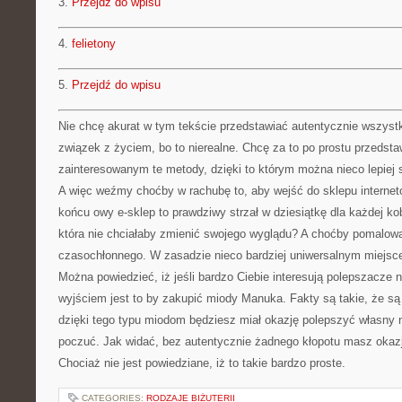
3.
Przejdź do wpisu
4.
felietony
5.
Przejdź do wpisu
Nie chcę akurat w tym tekście przedstawiać autentycznie wszys
związek z życiem, bo to nierealne. Chcę za to po prostu przedst
zainteresowanym te metody, dzięki to którym można nieco lepiej 
A więc weźmy choćby w rachubę to, aby wejść do sklepu internet
końcu owy e-sklep to prawdziwy strzał w dziesiątkę dla każdej kob
która nie chciałaby zmienić swojego wyglądu? A choćby pomalowa
czasochłonnego. W zasadzie nieco bardziej uniwersalnym miejscem
Można powiedzieć, iż jeśli bardzo Ciebie interesują polepszacze 
wyjściem jest to by zakupić miody Manuka. Fakty są takie, że są
dzięki tego typu miodom będziesz miał okazję polepszyć własny na
poczuć. Jak widać, bez autentycznie żadnego kłopotu masz okazj
Chociaż nie jest powiedziane, iż to takie bardzo proste.
CATEGORIES:
RODZAJE BIŻUTERII