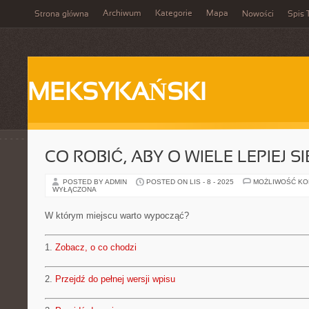
Archiwum
Kategorie
Mapa
Strona główna
Nowości
Spis 
MEKSYKAŃSKI
CO ROBIĆ, ABY O WIELE LEPIEJ S
POSTED BY ADMIN
POSTED ON LIS - 8 - 2025
MOŻLIWOŚĆ K
WYŁĄCZONA
W którym miejscu warto wypocząć?
1.
Zobacz, o co chodzi
2.
Przejdź do pełnej wersji wpisu