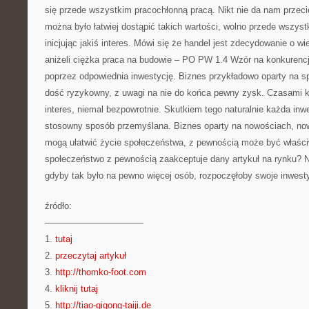
się przede wszystkim pracochłonną pracą. Nikt nie da nam przeci
można było łatwiej dostąpić takich wartości, wolno przede wszys
inicjując jakiś interes. Mówi się że handel jest zdecydowanie o wie
aniżeli ciężka praca na budowie – PO PW 1.4 Wzór na konkurenc
poprzez odpowiednia inwestycję. Biznes przykładowo oparty na s
dość ryzykowny, z uwagi na nie do końca pewny zysk. Czasami
interes, niemal bezpowrotnie. Skutkiem tego naturalnie każda in
stosowny sposób przemyślana. Biznes oparty na nowościach, now
mogą ułatwić życie społeczeństwa, z pewnością może być właści
społeczeństwo z pewnością zaakceptuje dany artykuł na rynku? N
gdyby tak było na pewno więcej osób, rozpoczęłoby swoje inwesty
źródło:
———————————
1.
tutaj
2.
przeczytaj artykuł
3.
http://thomko-foot.com
4.
kliknij tutaj
5.
http://tiao-qigong-taiji.de