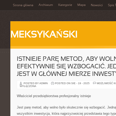
Archiwum
Kategorie
Mapa
Strona główna
Nowości
Spis 
MEKSYKAŃSKI
ISTNIEJE PARĘ METOD, ABY WO
EFEKTYWNIE SIĘ WZBOGACIĆ. JE
JEST W GŁÓWNEJ MIERZE INWEST
POSTED BY ADMIN
POSTED ON SIE - 19 - 2025
MOŻLIWOŚĆ 
WYŁĄCZONA
Właściciel przedsiębiorstwa profesjonalny istnieje
Jest parę metod, aby wolno było skutecznie się wzbogacić. Jedną
wszystkim inwestycja, która najprzyzwoiciej przedstawia tego ty