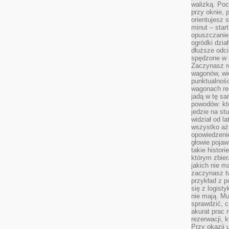
walizką. Poc
przy oknie, 
orientujesz s
minut – start
opuszczanie
ogródki dzia
dłuższe odcin
spędzone w 
Zaczynasz r
wagonów, wie
punktualnośc
wagonach res
jadą w tę sa
powodów: kto
jedzie na stu
widział od l
wszystko aż 
opowiedzenie
głowie pojaw
takie histor
którym zbier
jakich nie m
zaczynasz t
przykład z p
się z logisty
nie mają. M
sprawdzić, c
akurat prac
rezerwacji, 
Przy okazji