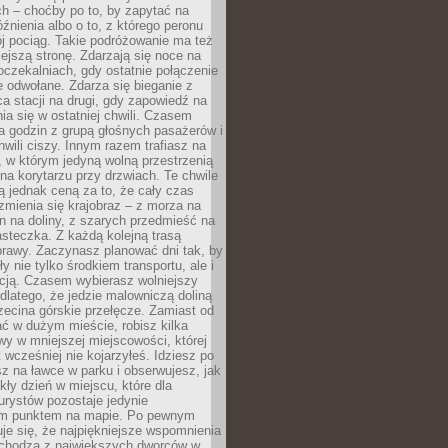
ch – choćby po to, by zapytać na
źnienia albo o to, z którego peronu
j pociąg. Takie podróżowanie ma też
ejszą stronę. Zdarzają się noce na
czekalniach, gdy ostatnie połączenie
e odwołane. Zdarza się bieganie z
a stacji na drugi, gdy zapowiedź na
nia się w ostatniej chwili. Czasem
ka godzin z grupą głośnych pasażerów i
wili ciszy. Innym razem trafiasz na
 w którym jedyną wolną przestrzenią
 na korytarzu przy drzwiach. Te chwile
 jednak ceną za to, że cały czas
 zmienia się krajobraz – z morza na
in na doliny, z szarych przedmieść na
steczka. Z każdą kolejną trasą
prawy. Zaczynasz planować dni tak, by
y nie tylko środkiem transportu, ale i
kcją. Czasem wybierasz wolniejszy
 dlatego, że jedzie malowniczą doliną
rzecina górskie przełęcze. Zamiast od
ć w dużym mieście, robisz kilka
wy w mniejszej miejscowości, której
wcześniej nie kojarzyłeś. Idziesz po
z na ławce w parku i obserwujesz, jak
ły dzień w miejscu, które dla
urystów pozostaje jedynie
m punktem na mapie. Po pewnym
je się, że najpiękniejsze wspomnienia
ochodzą z największych dworców w