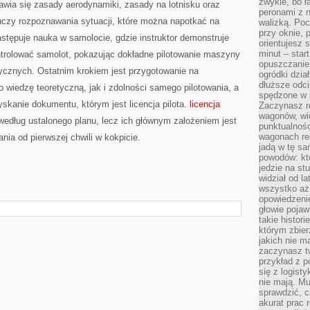
zwykle, bo ł
awia się zasady aerodynamiki, zasady na lotnisku oraz
peronami z 
 uczy rozpoznawania sytuacji, które można napotkać na
walizką. Poc
przy oknie, 
stępuje nauka w samolocie, gdzie instruktor demonstruje
orientujesz s
minut – start
ntrolować samolot, pokazując dokładne pilotowanie maszyny
opuszczanie
cznych. Ostatnim krokiem jest przygotowanie na
ogródki dzia
dłuższe odcin
o wiedzę teoretyczną, jak i zdolności samego pilotowania, a
spędzone w 
skanie dokumentu, którym jest licencja pilota.
licencja
Zaczynasz r
wagonów, wie
według ustalonego planu, lecz ich głównym założeniem jest
punktualnośc
wagonach res
nia od pierwszej chwili w kokpicie.
jadą w tę sa
powodów: kto
jedzie na stu
widział od l
wszystko aż 
opowiedzenie
głowie pojaw
takie histor
którym zbier
jakich nie m
zaczynasz t
przykład z p
się z logisty
nie mają. M
sprawdzić, c
akurat prac