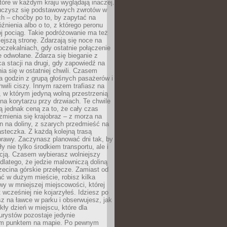
które w każdym kraju wyglądają inaczej.
 uczysz się podstawowych zwrotów w
ch – choćby po to, by zapytać na
źnienia albo o to, z którego peronu
j pociąg. Takie podróżowanie ma też
ejszą stronę. Zdarzają się noce na
czekalniach, gdy ostatnie połączenie
e odwołane. Zdarza się bieganie z
a stacji na drugi, gdy zapowiedź na
nia się w ostatniej chwili. Czasem
ka godzin z grupą głośnych pasażerów i
wili ciszy. Innym razem trafiasz na
 w którym jedyną wolną przestrzenią
 na korytarzu przy drzwiach. Te chwile
 jednak ceną za to, że cały czas
 zmienia się krajobraz – z morza na
in na doliny, z szarych przedmieść na
steczka. Z każdą kolejną trasą
prawy. Zaczynasz planować dni tak, by
y nie tylko środkiem transportu, ale i
kcją. Czasem wybierasz wolniejszy
 dlatego, że jedzie malowniczą doliną
rzecina górskie przełęcze. Zamiast od
ć w dużym mieście, robisz kilka
wy w mniejszej miejscowości, której
wcześniej nie kojarzyłeś. Idziesz po
z na ławce w parku i obserwujesz, jak
ły dzień w miejscu, które dla
urystów pozostaje jedynie
m punktem na mapie. Po pewnym