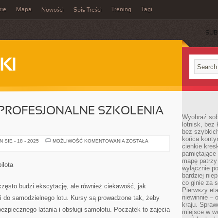
rie
Mapa
Trening
Tagi
Nowości
Spis Treści
SUB
KI
 PROFESJONALNE SZKOLENIA
Wyobraź sob
lotnisk, bez 
bez szybkich
końca kontyn
JAK
SIE - 18 - 2025
MOŻLIWOŚĆ KOMENTOWANIA
ZOSTAŁA
cienkie kres
WYGLĄDAJĄ
PROFESJONALNE
pamiętające 
SZKOLENIA
mapę patrzy 
LOTNICZE
ilota
wyłącznie po
bardziej nie
co ginie za
często budzi ekscytację, ale również ciekawość, jak
Pierwszy eta
niewinnie – 
i do samodzielnego lotu. Kursy są prowadzone tak, żeby
kraju. Spraw
zpiecznego latania i obsługi samolotu. Początek to zajęcia
miejsce w wa