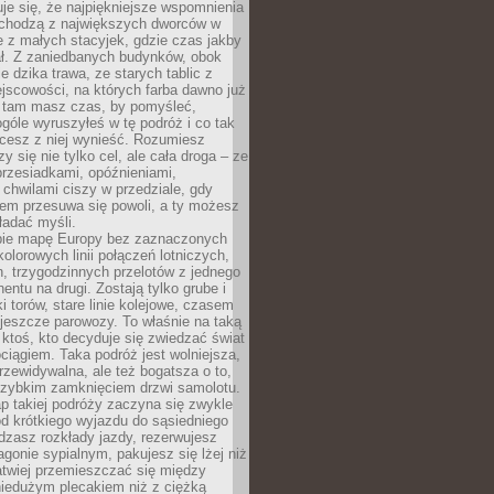
je się, że najpiękniejsze wspomnienia
ochodzą z największych dworców w
le z małych stacyjek, gdzie czas jakby
ał. Z zaniedbanych budynków, obok
e dzika trawa, ze starych tablic z
jscowości, na których farba dawno już
o tam masz czas, by pomyśleć,
góle wyruszyłeś w tę podróż i co tak
cesz z niej wynieść. Rozumiesz
zy się nie tylko cel, ale cała droga – ze
rzesiadkami, opóźnieniami,
chwilami ciszy w przedziale, gdy
nem przesuwa się powoli, a ty możesz
ładać myśli.
ie mapę Europy bez zaznaczonych
kolorowych linii połączeń lotniczych,
, trzygodzinnych przelotów z jednego
entu na drugi. Zostają tylko grube i
ki torów, stare linie kolejowe, czasem
jeszcze parowozy. To właśnie na taką
ktoś, kto decyduje się zwiedzać świat
ciągiem. Taka podróż jest wolniejsza,
przewidywalna, ale też bogatsza o to,
 szybkim zamknięciem drzwi samolotu.
p takiej podróży zaczyna się zwykle
od krótkiego wyjazdu do sąsiedniego
dzasz rozkłady jazdy, rezerwujesz
gonie sypialnym, pakujesz się lżej niż
atwiej przemieszczać się między
niedużym plecakiem niż z ciężką