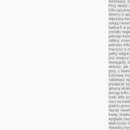
rezerwacji, 
Przy okazji
kilku języka
dworcu o opó
odjeżdża twó
swoją ciemni
ławkach w po
zostało nagl
jednego końc
tablicy zmie
jedziesz kil
marzysz o ch
pełny wagon,
jest miejsce
niewygody są
widzisz, jak
góry, z równ
kolorowe mia
nabierasz w
przejazdy był
główną atra
pociąg tylko
rzeki albo p
razu wysiada
godzin przer
nazwy nawet 
kawę, siadas
wygląda zwyk
większości t
niewidoczny