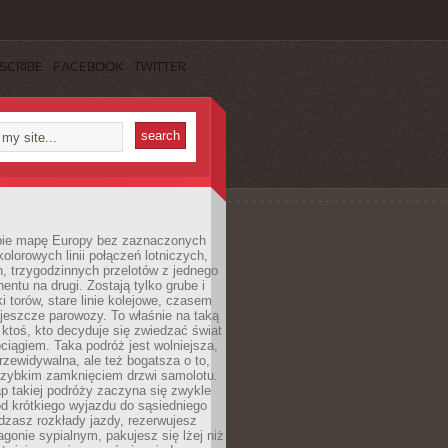
SCRIBE
FACEBOOK
TWITTER
ie mapę Europy bez zaznaczonych
kolorowych linii połączeń lotniczych,
, trzygodzinnych przelotów z jednego
entu na drugi. Zostają tylko grube i
ki torów, stare linie kolejowe, czasem
jeszcze parowozy. To właśnie na taką
ktoś, kto decyduje się zwiedzać świat
ciągiem. Taka podróż jest wolniejsza,
przewidywalna, ale też bogatsza o to,
 szybkim zamknięciem drzwi samolotu.
p takiej podróży zaczyna się zwykle
od krótkiego wyjazdu do sąsiedniego
dzasz rozkłady jazdy, rezerwujesz
gonie sypialnym, pakujesz się lżej niż