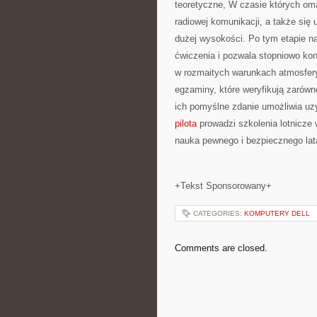
teoretyczne, W czasie których om
radiowej komunikacji, a także się
dużej wysokości. Po tym etapie na
ćwiczenia i pozwala stopniowo ko
w rozmaitych warunkach atmosfery
egzaminy, które weryfikują zarówn
ich pomyślne zdanie umożliwia uzy
pilota
prowadzi szkolenia lotnicze 
nauka pewnego i bezpiecznego lata
+Tekst Sponsorowany+
CATEGORIES:
KOMPUTERY DELL
Comments are closed.