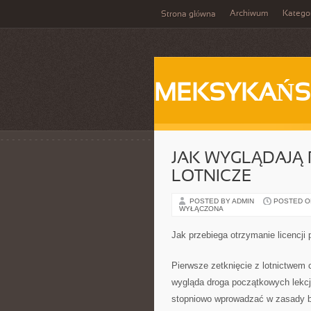
Archiwum
Katego
Strona główna
MEKSYKAŃS
JAK WYGLĄDAJĄ
LOTNICZE
POSTED BY ADMIN
POSTED ON 
WYŁĄCZONA
Jak przebiega otrzymanie licencji p
Pierwsze zetknięcie z lotnictwem 
wygląda droga początkowych lekcj
stopniowo wprowadzać w zasady be