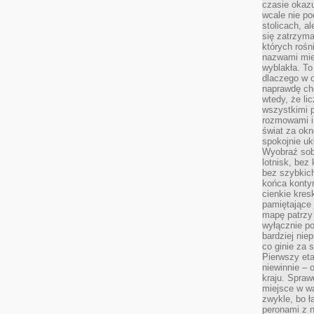
czasie okazu
wcale nie p
stolicach, a
się zatrzym
których rośni
nazwami mie
wyblakła. T
dlaczego w o
naprawdę ch
wtedy, że lic
wszystkimi p
rozmowami i 
świat za ok
spokojnie uk
Wyobraź sob
lotnisk, bez 
bez szybkich
końca kontyn
cienkie kres
pamiętające 
mapę patrzy 
wyłącznie po
bardziej nie
co ginie za
Pierwszy eta
niewinnie – 
kraju. Spraw
miejsce w wa
zwykle, bo ł
peronami z 