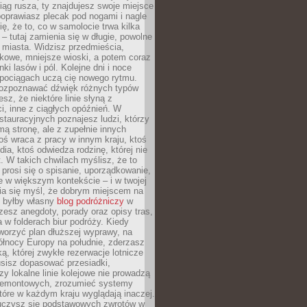
iąg rusza, ty znajdujesz swoje miejsce
poprawiasz plecak pod nogami i nagle
ię, że to, co w samolocie trwa kilka
 – tutaj zamienia się w długie, powolne
 miasta. Widzisz przedmieścia,
łkowe, mniejsze wioski, a potem coraz
ki lasów i pól. Kolejne dni i noce
pociągach uczą cię nowego rytmu.
ozpoznawać dźwięk różnych typów
sz, że niektóre linie słyną z
i, inne z ciągłych opóźnień. W
tauracyjnych poznajesz ludzi, którzy
mą stronę, ale z zupełnie innych
ś wraca z pracy w innym kraju, ktoś
dia, ktoś odwiedza rodzinę, której nie
at. W takich chwilach myślisz, że to
prosi się o spisanie, uporządkowanie,
 w większym kontekście – i w twojej
ia się myśl, że dobrym miejscem na
ie byłby własny
blog podróżniczy
w
zesz anegdoty, porady oraz opisy tras,
a w folderach biur podróży. Kiedy
worzyć plan dłuższej wyprawy, na
ółnocy Europy na południe, zderzasz
ką, której zwykłe rezerwacje lotnicze
usisz dopasować przesiadki,
zy lokalne linie kolejowe nie prowadzą
 remontowych, zrozumieć systemy
które w każdym kraju wyglądają inaczej.
 uczysz się podstawowych zwrotów w