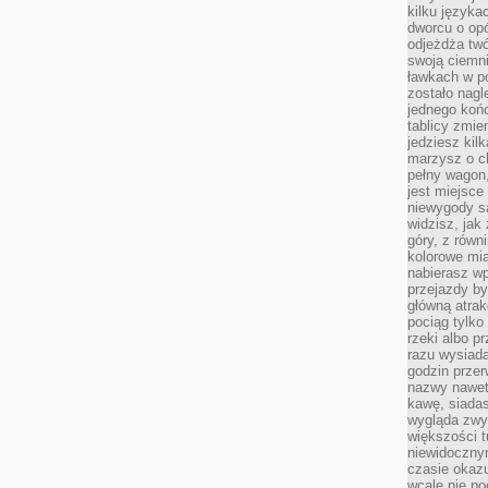
kilku języka
dworcu o opó
odjeżdża twó
swoją ciemni
ławkach w po
zostało nagl
jednego końc
tablicy zmie
jedziesz kil
marzysz o ch
pełny wagon,
jest miejsce
niewygody są
widzisz, jak
góry, z równ
kolorowe mia
nabierasz w
przejazdy był
główną atra
pociąg tylko
rzeki albo p
razu wysiada
godzin przer
nazwy nawet 
kawę, siadas
wygląda zwyk
większości t
niewidoczny
czasie okazu
wcale nie p