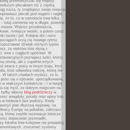
atwiej przemieszczać się między
niedużym plecakiem niż z ciężką
iąg rusza, ty znajdujesz swoje miejsce
poprawiasz plecak pod nogami i nagle
ię, że to, co w samolocie trwa kilka
 – tutaj zamienia się w długie, powolne
 miasta. Widzisz przedmieścia,
łkowe, mniejsze wioski, a potem coraz
ki lasów i pól. Kolejne dni i noce
pociągach uczą cię nowego rytmu.
ozpoznawać dźwięk różnych typów
sz, że niektóre linie słyną z
i, inne z ciągłych opóźnień. W
tauracyjnych poznajesz ludzi, którzy
mą stronę, ale z zupełnie innych
ś wraca z pracy w innym kraju, ktoś
dia, ktoś odwiedza rodzinę, której nie
at. W takich chwilach myślisz, że to
prosi się o spisanie, uporządkowanie,
 w większym kontekście – i w twojej
ia się myśl, że dobrym miejscem na
ie byłby własny
blog podróżniczy
w
zesz anegdoty, porady oraz opisy tras,
a w folderach biur podróży. Kiedy
worzyć plan dłuższej wyprawy, na
ółnocy Europy na południe, zderzasz
ką, której zwykłe rezerwacje lotnicze
usisz dopasować przesiadki,
zy lokalne linie kolejowe nie prowadzą
 remontowych, zrozumieć systemy