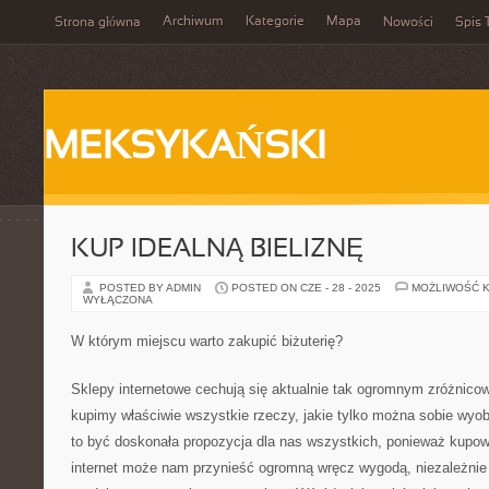
Archiwum
Kategorie
Mapa
Strona główna
Nowości
Spis 
MEKSYKAŃSKI
KUP IDEALNĄ BIELIZNĘ
POSTED BY ADMIN
POSTED ON CZE - 28 - 2025
MOŻLIWOŚĆ 
WYŁĄCZONA
W którym miejscu warto zakupić biżuterię?
Sklepy internetowe cechują się aktualnie tak ogromnym zróżnico
kupimy właściwie wszystkie rzeczy, jakie tylko można sobie wyo
to być doskonała propozycja dla nas wszystkich, ponieważ kupo
internet może nam przynieść ogromną wręcz wygodą, niezależnie o