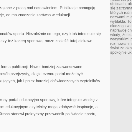
stolicach, a
wiązane z pracą nad nastawieniem. Publikacje pomagają
się zatrzym
których rośni
cję, co ma znaczenie zarówno w edukacji.
nazwami mie
wyblakła. T
dlaczego w o
naprawdę ch
natów sportu. Niezależnie od tego, czy ktoś interesuje się
wtedy, że lic
wszystkimi p
 czy też karierą sportową, może znaleźć tutaj ciekawe
rozmowami i 
świat za ok
spokojnie uk
a forma publikacji. Nawet bardziej zaawansowane
posób przejrzysty, dzięki czemu portal może być
ujących, jak i przez bardziej doświadczonych czytelników.
ny portal edukacyjno-sportowy, które integruje wiedzę z
łom edukacyjnym czytelnicy mogą zdobywać inspiracje, a
trona stanowi praktyczny przewodnik po świecie sportu,