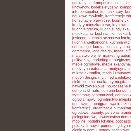
edukacyjne
,
kampanie społeczne
,
know-how
,
kodeks etyczny
,
kompo
interpersonalna
,
komunikatory
,
kon
naukowe żywienie
,
konferencje zd
konsultacje prawnicze
,
kosmetyki 
kredyty mieszkaniowe
,
kryptowalu
kuchnia grecka
,
kuchnia indyjska
,
molekularna
,
kuchnia niemiecka
,
k
jesienna
,
kuchnia sezonowa letnia
kuchnia wielkanocna
,
kuchnia wigil
osobistego
,
kursy specjalistyczne
commerce
,
logo design
,
made in P
malarstwo olejne
,
marketing autom
polityczny
,
marketing strategiczny
meble ogrodowe
,
meble skandyna
medycyna naturalna
,
medycyna pr
mikroelektronika
,
moda luksusowa
motion design
,
multimedia edukac
elektroniczna
,
nauka gry na gitarz
nawyki żywieniowe
,
nowoczesne b
ochrona klimatu
,
ochrona konsume
systemów
,
ochrona wód
,
ochrona 
ogród zimowy
,
ogrodnictwo miejsk
domowymi
,
oprogramowanie bizn
konferencji
,
organizacje humanitar
ogrodowe
,
patenty
,
personal brand
pielęgniarstwo
,
piwowarstwo dom
mobilne
,
podatki lokalne
,
podcasts
pokazy filmowe
,
pomoc międzyna
ciepła w domu
,
porady podatkowe