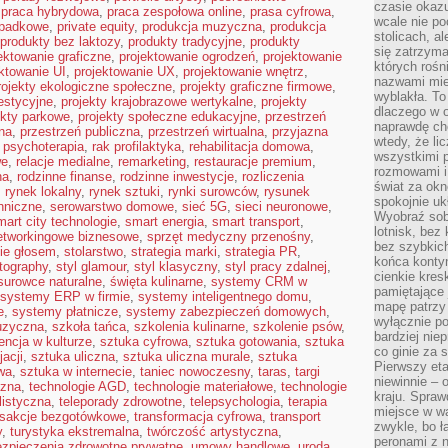
czasie okazu
,
praca hybrydowa
,
praca zespołowa online
,
prasa cyfrowa
,
wcale nie p
spadkowe
,
private equity
,
produkcja muzyczna
,
produkcja
stolicach, a
produkty bez laktozy
,
produkty tradycyjne
,
produkty
się zatrzym
ektowanie graficzne
,
projektowanie ogrodzeń
,
projektowanie
których rośni
ktowanie UI
,
projektowanie UX
,
projektowanie wnętrz
,
nazwami mie
rojekty ekologiczne społeczne
,
projekty graficzne firmowe
,
wyblakła. T
estycyjne
,
projekty krajobrazowe wertykalne
,
projekty
dlaczego w o
ekty parkowe
,
projekty społeczne edukacyjne
,
przestrzeń
naprawdę ch
na
,
przestrzeń publiczna
,
przestrzeń wirtualna
,
przyjazna
wtedy, że lic
,
psychoterapia
,
rak profilaktyka
,
rehabilitacja domowa
,
wszystkimi p
we
,
relacje medialne
,
remarketing
,
restauracje premium
,
rozmowami i 
na
,
rodzinne finanse
,
rodzinne inwestycje
,
rozliczenia
świat za ok
,
rynek lokalny
,
rynek sztuki
,
rynki surowców
,
rysunek
spokojnie uk
hniczne
,
serowarstwo domowe
,
sieć 5G
,
sieci neuronowe
,
Wyobraź sob
mart city technologie
,
smart energia
,
smart transport
,
lotnisk, bez 
etworkingowe biznesowe
,
sprzęt medyczny przenośny
,
bez szybkich
ie głosem
,
stolarstwo
,
strategia marki
,
strategia PR
,
końca kontyn
otography
,
styl glamour
,
styl klasyczny
,
styl pracy zdalnej
,
cienkie kres
surowce naturalne
,
święta kulinarne
,
systemy CRM w
pamiętające 
systemy ERP w firmie
,
systemy inteligentnego domu
,
mapę patrzy 
e
,
systemy płatnicze
,
systemy zabezpieczeń domowych
,
wyłącznie po
uzyczna
,
szkoła tańca
,
szkolenia kulinarne
,
szkolenie psów
,
bardziej nie
encja w kulturze
,
sztuka cyfrowa
,
sztuka gotowania
,
sztuka
co ginie za
acji
,
sztuka uliczna
,
sztuka uliczna murale
,
sztuka
Pierwszy eta
wa
,
sztuka w internecie
,
taniec nowoczesny
,
taras
,
targi
niewinnie – 
czna
,
technologie AGD
,
technologie materiałowe
,
technologie
kraju. Spraw
listyczna
,
teleporady zdrowotne
,
telepsychologia
,
terapia
miejsce w wa
nsakcje bezgotówkowe
,
transformacja cyfrowa
,
transport
zwykle, bo ł
y
,
turystyka ekstremalna
,
twórczość artystyczna
,
peronami z 
zpieczenia zdrowotne prywatne
,
umowy handlowe
,
uroda