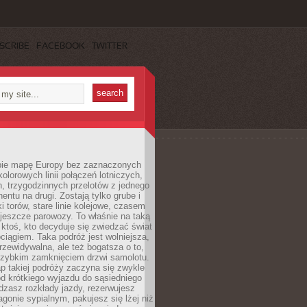
SCRIBE
FACEBOOK
TWITTER
ie mapę Europy bez zaznaczonych
kolorowych linii połączeń lotniczych,
, trzygodzinnych przelotów z jednego
entu na drugi. Zostają tylko grube i
ki torów, stare linie kolejowe, czasem
jeszcze parowozy. To właśnie na taką
ktoś, kto decyduje się zwiedzać świat
ciągiem. Taka podróż jest wolniejsza,
przewidywalna, ale też bogatsza o to,
 szybkim zamknięciem drzwi samolotu.
p takiej podróży zaczyna się zwykle
od krótkiego wyjazdu do sąsiedniego
dzasz rozkłady jazdy, rezerwujesz
gonie sypialnym, pakujesz się lżej niż