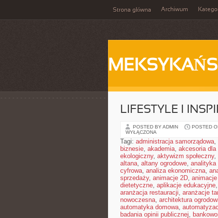
Archiwum
Katego
Strona główna
MEKSYKAŃS
LIFESTYLE I INSP
POSTED BY ADMIN
POSTED ON
WYŁĄCZONA
Tagi:
administracja samorządowa
,
biznesie
,
akademia
,
akcesoria dl
ekologiczny
,
aktywizm społeczny
,
altana
,
altany ogrodowe
,
analityka
cyfrowa
,
analiza ekonomiczna
,
an
sprzedaży
,
animacje 2D
,
animacje
dietetyczne
,
aplikacje edukacyjne
aranżacja restauracji
,
aranżacje t
nowoczesna
,
architektura ogrodow
automatyka domowa
,
automatyza
badania opinii publicznej
,
bankowo