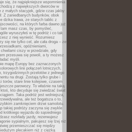
je się, że najpiękniejsze wspomnienia
ochodzą z największych dworców w
le z małych stacyjek, gdzie czas jakby
ał. Z zaniedbanych budynków, obok
e dzika trawa, ze starych tablic z
jscowości, na których farba dawno już
o tam masz czas, by pomyśleć,
góle wyruszyłeś w tę podróż i co tak
cesz z niej wynieść. Rozumiesz
zy się nie tylko cel, ale cała droga – ze
rzesiadkami, opóźnieniami,
chwilami ciszy w przedziale, gdy
nem przesuwa się powoli, a ty możesz
ładać myśli.
ie mapę Europy bez zaznaczonych
kolorowych linii połączeń lotniczych,
, trzygodzinnych przelotów z jednego
entu na drugi. Zostają tylko grube i
ki torów, stare linie kolejowe, czasem
jeszcze parowozy. To właśnie na taką
ktoś, kto decyduje się zwiedzać świat
ciągiem. Taka podróż jest wolniejsza,
przewidywalna, ale też bogatsza o to,
 szybkim zamknięciem drzwi samolotu.
p takiej podróży zaczyna się zwykle
od krótkiego wyjazdu do sąsiedniego
dzasz rozkłady jazdy, rezerwujesz
gonie sypialnym, pakujesz się lżej niż
atwiej przemieszczać się między
niedużym plecakiem niż z ciężką