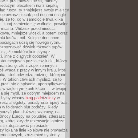
atwiej przemieszczać się między
niedużym plecakiem niż z ciężką
iąg rusza, ty znajdujesz swoje miejsce
poprawiasz plecak pod nogami i nagle
ię, że to, co w samolocie trwa kilka
 – tutaj zamienia się w długie, powolne
 miasta. Widzisz przedmieścia,
łkowe, mniejsze wioski, a potem coraz
ki lasów i pól. Kolejne dni i noce
pociągach uczą cię nowego rytmu.
ozpoznawać dźwięk różnych typów
sz, że niektóre linie słyną z
i, inne z ciągłych opóźnień. W
tauracyjnych poznajesz ludzi, którzy
mą stronę, ale z zupełnie innych
ś wraca z pracy w innym kraju, ktoś
dia, ktoś odwiedza rodzinę, której nie
at. W takich chwilach myślisz, że to
prosi się o spisanie, uporządkowanie,
 w większym kontekście – i w twojej
ia się myśl, że dobrym miejscem na
ie byłby własny
blog podróżniczy
w
zesz anegdoty, porady oraz opisy tras,
a w folderach biur podróży. Kiedy
worzyć plan dłuższej wyprawy, na
ółnocy Europy na południe, zderzasz
ką, której zwykłe rezerwacje lotnicze
usisz dopasować przesiadki,
zy lokalne linie kolejowe nie prowadzą
 remontowych, zrozumieć systemy