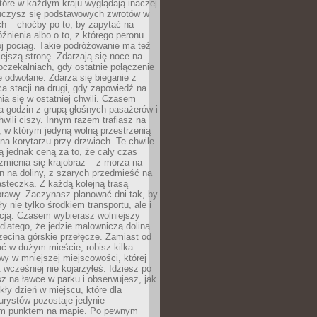
które w każdym kraju wyglądają inaczej.
 uczysz się podstawowych zwrotów w
ch – choćby po to, by zapytać na
źnienia albo o to, z którego peronu
j pociąg. Takie podróżowanie ma też
ejszą stronę. Zdarzają się noce na
czekalniach, gdy ostatnie połączenie
e odwołane. Zdarza się bieganie z
a stacji na drugi, gdy zapowiedź na
nia się w ostatniej chwili. Czasem
ka godzin z grupą głośnych pasażerów i
wili ciszy. Innym razem trafiasz na
 w którym jedyną wolną przestrzenią
 na korytarzu przy drzwiach. Te chwile
 jednak ceną za to, że cały czas
 zmienia się krajobraz – z morza na
in na doliny, z szarych przedmieść na
steczka. Z każdą kolejną trasą
prawy. Zaczynasz planować dni tak, by
y nie tylko środkiem transportu, ale i
kcją. Czasem wybierasz wolniejszy
 dlatego, że jedzie malowniczą doliną
rzecina górskie przełęcze. Zamiast od
ć w dużym mieście, robisz kilka
wy w mniejszej miejscowości, której
wcześniej nie kojarzyłeś. Idziesz po
z na ławce w parku i obserwujesz, jak
ły dzień w miejscu, które dla
urystów pozostaje jedynie
m punktem na mapie. Po pewnym