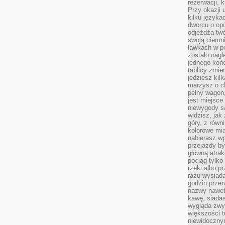
rezerwacji, 
Przy okazji
kilku języka
dworcu o opó
odjeżdża twó
swoją ciemni
ławkach w po
zostało nagl
jednego końc
tablicy zmie
jedziesz kil
marzysz o ch
pełny wagon,
jest miejsce
niewygody są
widzisz, jak
góry, z równ
kolorowe mia
nabierasz w
przejazdy był
główną atra
pociąg tylko
rzeki albo p
razu wysiada
godzin przer
nazwy nawet 
kawę, siadas
wygląda zwyk
większości t
niewidoczny