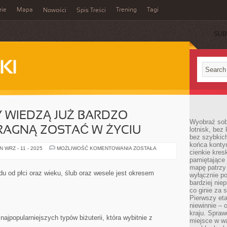
rie
Mapa
Trening
Tagi
Nowości
Spis Treści
SUB
KI
 WIEDZĄ JUŻ BARDZO
Wyobraź sob
RAGNĄ ZOSTAĆ W ŻYCIU
lotnisk, bez 
bez szybkich
końca kontyn
NIEKTÓRE
 WRZ - 11 - 2025
MOŻLIWOŚĆ KOMENTOWANIA
ZOSTAŁA
cienkie kres
OSOBY
WIEDZĄ
pamiętające 
JUŻ
mapę patrzy 
BARDZO
u od płci oraz wieku, ślub oraz wesele jest okresem
wyłącznie po
WCZEŚNIE
KIM
bardziej nie
PRAGNĄ
co ginie za
ZOSTAĆ
Pierwszy eta
W
ŻYCIU
niewinnie – 
kraju. Spraw
jpopularniejszych typów biżuterii, która wybitnie z
miejsce w wa