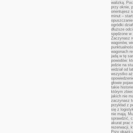
walizką. Poc
przy oknie, 
orientujesz s
minut – start
opuszczanie
ogródki dzia
dłuższe odcin
spędzone w 
Zaczynasz r
wagonów, wie
punktualnośc
wagonach res
jadą w tę sa
powodów: kto
jedzie na stu
widział od l
wszystko aż 
opowiedzenie
głowie pojaw
takie histor
którym zbier
jakich nie m
zaczynasz t
przykład z p
się z logisty
nie mają. M
sprawdzić, c
akurat prac
rezerwacji, 
Przy okazji