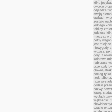
kilku języka
dworcu o opó
odjeżdża twó
swoją ciemni
ławkach w po
zostało nagl
jednego końc
tablicy zmie
jedziesz kil
marzysz o ch
pełny wagon,
jest miejsce
niewygody są
widzisz, jak
góry, z równ
kolorowe mia
nabierasz w
przejazdy był
główną atra
pociąg tylko
rzeki albo p
razu wysiada
godzin przer
nazwy nawet 
kawę, siadas
wygląda zwyk
większości t
niewidoczny
czasie okazu
wcale nie p