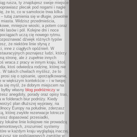
iąg rusza, ty znajdujesz swoje miejsce
poprawiasz plecak pod nogami i nagle
ię, że to, co w samolocie trwa kilka
 – tutaj zamienia się w długie, powolne
 miasta. Widzisz przedmieścia,
łkowe, mniejsze wioski, a potem coraz
ki lasów i pól. Kolejne dni i noce
pociągach uczą cię nowego rytmu.
ozpoznawać dźwięk różnych typów
sz, że niektóre linie słyną z
i, inne z ciągłych opóźnień. W
tauracyjnych poznajesz ludzi, którzy
mą stronę, ale z zupełnie innych
ś wraca z pracy w innym kraju, ktoś
dia, ktoś odwiedza rodzinę, której nie
at. W takich chwilach myślisz, że to
prosi się o spisanie, uporządkowanie,
 w większym kontekście – i w twojej
ia się myśl, że dobrym miejscem na
ie byłby własny
blog podróżniczy
w
zesz anegdoty, porady oraz opisy tras,
a w folderach biur podróży. Kiedy
worzyć plan dłuższej wyprawy, na
ółnocy Europy na południe, zderzasz
ką, której zwykłe rezerwacje lotnicze
usisz dopasować przesiadki,
zy lokalne linie kolejowe nie prowadzą
 remontowych, zrozumieć systemy
które w każdym kraju wyglądają inaczej.
 uczysz się podstawowych zwrotów w