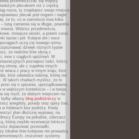
atwiej przemieszczać się między
niedużym plecakiem niż z ciężką
iąg rusza, ty znajdujesz swoje miejsce
poprawiasz plecak pod nogami i nagle
ię, że to, co w samolocie trwa kilka
 – tutaj zamienia się w długie, powolne
 miasta. Widzisz przedmieścia,
łkowe, mniejsze wioski, a potem coraz
ki lasów i pól. Kolejne dni i noce
pociągach uczą cię nowego rytmu.
ozpoznawać dźwięk różnych typów
sz, że niektóre linie słyną z
i, inne z ciągłych opóźnień. W
tauracyjnych poznajesz ludzi, którzy
mą stronę, ale z zupełnie innych
ś wraca z pracy w innym kraju, ktoś
dia, ktoś odwiedza rodzinę, której nie
at. W takich chwilach myślisz, że to
prosi się o spisanie, uporządkowanie,
 w większym kontekście – i w twojej
ia się myśl, że dobrym miejscem na
ie byłby własny
blog podróżniczy
w
zesz anegdoty, porady oraz opisy tras,
a w folderach biur podróży. Kiedy
worzyć plan dłuższej wyprawy, na
ółnocy Europy na południe, zderzasz
ką, której zwykłe rezerwacje lotnicze
usisz dopasować przesiadki,
zy lokalne linie kolejowe nie prowadzą
 remontowych, zrozumieć systemy