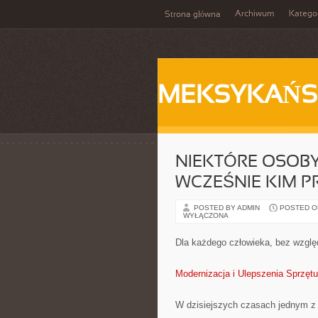
Archiwum
Katego
Strona główna
MEKSYKAŃS
NIEKTÓRE OSOBY
WCZEŚNIE KIM P
POSTED BY ADMIN
POSTED ON
WYŁĄCZONA
Dla każdego człowieka, bez względ
Modernizacja i Ulepszenia Sprzętu
W dzisiejszych czasach jednym z na