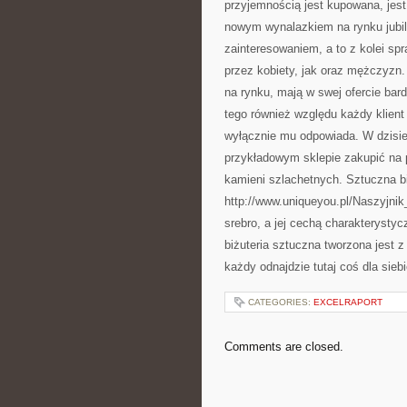
przyjemnością jest kupowana, jes
nowym wynalazkiem na rynku jubil
zainteresowaniem, a to z kolei sp
przez kobiety, jak oraz mężczyzn. 
na rynku, mają w swej ofercie bar
tego również względu każdy klient
wyłącznie mu odpowiada. W dzisi
przykładowym sklepie zakupić na 
kamieni szlachetnych. Sztuczna bi
http://www.uniqueyou.pl/Naszyjnik
srebro, a jej cechą charakterysty
biżuteria sztuczna tworzona jest z
każdy odnajdzie tutaj coś dla siebi
CATEGORIES:
EXCELRAPORT
Comments are closed.