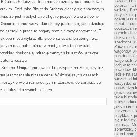
zwykle, bo ł
t Biżuteria Sztuczna. Tego rodzaju ozdoby są stosunkowo
peronami z 
erskim. Dziś taka Biżuteria Srebrna cieszy się znaczącym
walizką. Poc
przy oknie, 
rawia, że jest niesłychanie chętnie pozyskiwana zarówno
orientujesz s
Obecnie niemal wszystkie sklepy jubilerskie, jakie działają
minut – start
opuszczanie
dzo szeroki a przez to bogaty oraz ciekawy asortyment. Z
ogródki dzia
dłuższe odcin
 sklepu może wybrać dla siebie sztuczną biżuterię, jaka
spędzone w 
ejszych czasach można, w następstwie tego w takim
Zaczynasz r
wagonów, wie
przykład doskonałą imitację cennych kruszców, a także
punktualnośc
żuteria rodzaju
wagonach res
jadą w tę sa
_Srebrne_Unique gruntownie, bo przypomina złoto, czy też
powodów: kto
jedzie na stu
czną jest znacznie niższa cena. W dzisiejszych czasach
widział od l
 niezwykle wielu różnorodnych materiałów, co sprawia, że
wszystko aż 
opowiedzenie
e, a także dla swoich bliskich.
głowie pojaw
takie histor
którym zbier
jakich nie m
zaczynasz t
przykład z p
się z logisty
nie mają. M
sprawdzić, c
akurat prac