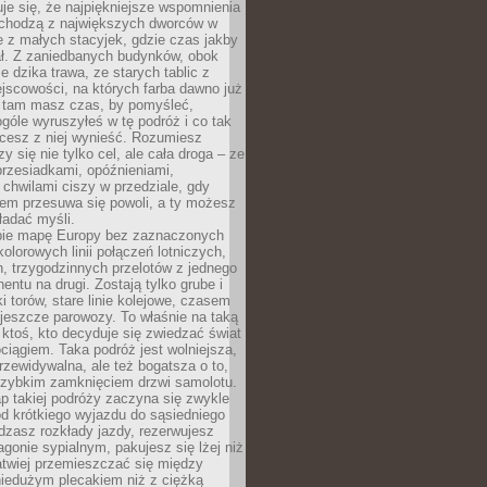
je się, że najpiękniejsze wspomnienia
ochodzą z największych dworców w
le z małych stacyjek, gdzie czas jakby
ał. Z zaniedbanych budynków, obok
e dzika trawa, ze starych tablic z
jscowości, na których farba dawno już
o tam masz czas, by pomyśleć,
góle wyruszyłeś w tę podróż i co tak
cesz z niej wynieść. Rozumiesz
zy się nie tylko cel, ale cała droga – ze
rzesiadkami, opóźnieniami,
chwilami ciszy w przedziale, gdy
nem przesuwa się powoli, a ty możesz
ładać myśli.
ie mapę Europy bez zaznaczonych
kolorowych linii połączeń lotniczych,
, trzygodzinnych przelotów z jednego
entu na drugi. Zostają tylko grube i
ki torów, stare linie kolejowe, czasem
jeszcze parowozy. To właśnie na taką
ktoś, kto decyduje się zwiedzać świat
ciągiem. Taka podróż jest wolniejsza,
przewidywalna, ale też bogatsza o to,
 szybkim zamknięciem drzwi samolotu.
p takiej podróży zaczyna się zwykle
od krótkiego wyjazdu do sąsiedniego
dzasz rozkłady jazdy, rezerwujesz
gonie sypialnym, pakujesz się lżej niż
atwiej przemieszczać się między
niedużym plecakiem niż z ciężką