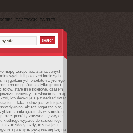
SCRIBE
FACEBOOK
TWITTER
ie mapę Europy bez zaznaczonych
kolorowych linii połączeń lotniczych,
, trzygodzinnych przelotów z jednego
entu na drugi. Zostają tylko grube i
ki torów, stare linie kolejowe, czasem
jeszcze parowozy. To właśnie na taką
ktoś, kto decyduje się zwiedzać świat
ciągiem. Taka podróż jest wolniejsza,
przewidywalna, ale też bogatsza o to,
 szybkim zamknięciem drzwi samolotu.
p takiej podróży zaczyna się zwykle
od krótkiego wyjazdu do sąsiedniego
dzasz rozkłady jazdy, rezerwujesz
gonie sypialnym, pakujesz się lżej niż