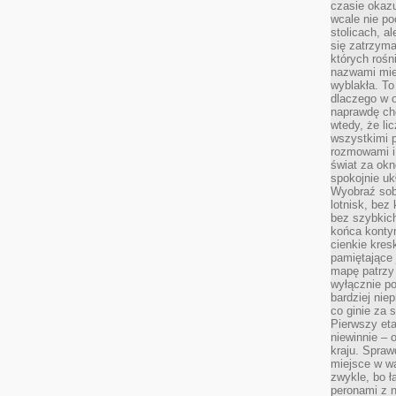
czasie okazu
wcale nie p
stolicach, a
się zatrzym
których rośni
nazwami mie
wyblakła. T
dlaczego w o
naprawdę ch
wtedy, że lic
wszystkimi p
rozmowami i 
świat za ok
spokojnie uk
Wyobraź sob
lotnisk, bez 
bez szybkich
końca kontyn
cienkie kres
pamiętające 
mapę patrzy 
wyłącznie po
bardziej nie
co ginie za
Pierwszy eta
niewinnie – 
kraju. Spraw
miejsce w wa
zwykle, bo ł
peronami z 