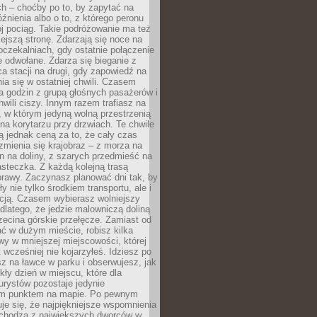
ch – choćby po to, by zapytać na
źnienia albo o to, z którego peronu
j pociąg. Takie podróżowanie ma też
ejszą stronę. Zdarzają się noce na
czekalniach, gdy ostatnie połączenie
e odwołane. Zdarza się bieganie z
a stacji na drugi, gdy zapowiedź na
nia się w ostatniej chwili. Czasem
ka godzin z grupą głośnych pasażerów i
wili ciszy. Innym razem trafiasz na
 w którym jedyną wolną przestrzenią
 na korytarzu przy drzwiach. Te chwile
 jednak ceną za to, że cały czas
 zmienia się krajobraz – z morza na
in na doliny, z szarych przedmieść na
steczka. Z każdą kolejną trasą
prawy. Zaczynasz planować dni tak, by
y nie tylko środkiem transportu, ale i
kcją. Czasem wybierasz wolniejszy
 dlatego, że jedzie malowniczą doliną
rzecina górskie przełęcze. Zamiast od
ć w dużym mieście, robisz kilka
wy w mniejszej miejscowości, której
wcześniej nie kojarzyłeś. Idziesz po
z na ławce w parku i obserwujesz, jak
ły dzień w miejscu, które dla
urystów pozostaje jedynie
m punktem na mapie. Po pewnym
je się, że najpiękniejsze wspomnienia
ochodzą z największych dworców w