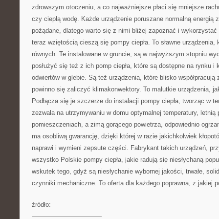
zdrowszym otoczeniu, a co najważniejsze płaci się mniejsze rach
czy ciepłą wodę. Każde urządzenie poruszane normalną energią ze
pożądane, dlatego warto się z nimi bliżej zapoznać i wykorzysta
teraz wziętością cieszą się pompy ciepła. To sławne urządzenia, k
równych. Te instalowane w gruncie, są w najwyższym stopniu wy
posłużyć się też z ich pomp ciepła, które są dostępne na rynku i k
odwiertów w glebie. Są też urządzenia, które blisko współpracują
powinno się zaliczyć klimakonwektory. To malutkie urządzenia, ja
Podłącza się je szczerze do instalacji pompy ciepła, tworząc w t
zezwala na utrzymywaniu w domu optymalnej temperatury, letnią 
pomieszczeniach, a zimą gorącego powietrza, odpowiednio ogrza
ma osobliwą gwarancję, dzięki której w razie jakichkolwiek kłopo
naprawi i wymieni zepsute części. Fabrykant takich urządzeń, pr
wszystko Polskie pompy ciepła, jakie radują się niesłychaną popul
wskutek tego, gdyż są niesłychanie wybornej jakości, trwałe, soli
czynniki mechaniczne. To oferta dla każdego poprawna, z jakiej 
źródło:
———————————