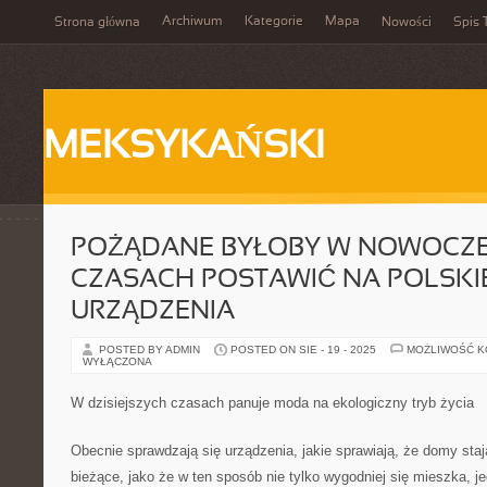
Archiwum
Kategorie
Mapa
Strona główna
Nowości
Spis 
MEKSYKAŃSKI
POŻĄDANE BYŁOBY W NOWOCZ
CZASACH POSTAWIĆ NA POLSKIE
URZĄDZENIA
POSTED BY ADMIN
POSTED ON SIE - 19 - 2025
MOŻLIWOŚĆ 
WYŁĄCZONA
W dzisiejszych czasach panuje moda na ekologiczny tryb życia
Obecnie sprawdzają się urządzenia, jakie sprawiają, że domy sta
bieżące, jako że w ten sposób nie tylko wygodniej się mieszka, 