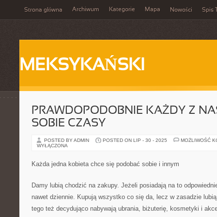
Archiwum
Kategorie
Mapa
Strona główna
Nowości
Spis 
MEKSYKAŃSKI
PRAWDOPODOBNIE KAŻDY Z NA
SOBIE CZASY
POSTED BY ADMIN
POSTED ON LIP - 30 - 2025
MOŻLIWOŚĆ 
WYŁĄCZONA
Każda jedna kobieta chce się podobać sobie i innym
Damy lubią chodzić na zakupy. Jeżeli posiadają na to odpowiednie 
nawet dziennie. Kupują wszystko co się da, lecz w zasadzie lubią 
tego też decydująco nabywają ubrania, biżuterię, kosmetyki i ak