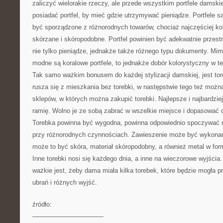
zaliczyć wielorakie rzeczy, ale przede wszystkim portfele damski
posiadać portfel, by mieć gdzie utrzymywać pieniądze. Portfele są
być sporządzone z różnorodnych towarów, chociaż najczęściej kob
skórzane i skóropodobne. Portfel powinien być adekwatnie przest
nie tylko pieniądze, jednakże także różnego typu dokumenty. Mi
modne są koralowe portfele, to jednakże dobór kolorystyczny w tej
Tak samo ważkim bonusem do każdej stylizacji damskiej, jest tor
rusza się z mieszkania bez torebki, w następstwie tego też możn
sklepów, w których można zakupić torebki. Najlepsze i najbardziej
ramię. Wolno je ze sobą zabrać w wszelkie miejsce i dopasować d
Torebka powinna być wygodna, powinna odpowiednio spoczywać n
przy różnorodnych czynnościach. Zawieszenie może być wykonan
może to być skóra, materiał skóropodobny, a również metal w fo
Inne torebki nosi się każdego dnia, a inne na wieczorowe wyjścia
ważkie jest, żeby dama miała kilka torebek, które będzie mogła 
ubrań i różnych wyjść.
źródło:
———————————