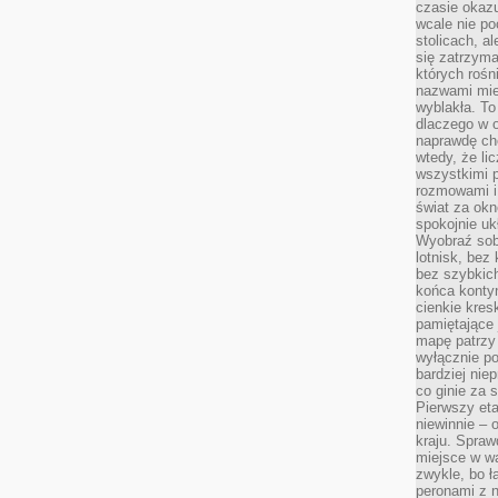
czasie okazu
wcale nie p
stolicach, a
się zatrzym
których rośni
nazwami mie
wyblakła. T
dlaczego w o
naprawdę ch
wtedy, że lic
wszystkimi p
rozmowami i 
świat za ok
spokojnie uk
Wyobraź sob
lotnisk, bez 
bez szybkich
końca kontyn
cienkie kres
pamiętające 
mapę patrzy 
wyłącznie po
bardziej nie
co ginie za
Pierwszy eta
niewinnie – 
kraju. Spraw
miejsce w wa
zwykle, bo ł
peronami z 