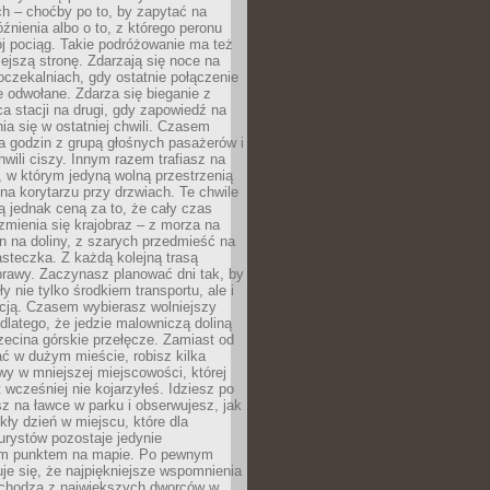
ch – choćby po to, by zapytać na
źnienia albo o to, z którego peronu
j pociąg. Takie podróżowanie ma też
ejszą stronę. Zdarzają się noce na
czekalniach, gdy ostatnie połączenie
e odwołane. Zdarza się bieganie z
a stacji na drugi, gdy zapowiedź na
nia się w ostatniej chwili. Czasem
ka godzin z grupą głośnych pasażerów i
wili ciszy. Innym razem trafiasz na
 w którym jedyną wolną przestrzenią
 na korytarzu przy drzwiach. Te chwile
 jednak ceną za to, że cały czas
 zmienia się krajobraz – z morza na
in na doliny, z szarych przedmieść na
steczka. Z każdą kolejną trasą
prawy. Zaczynasz planować dni tak, by
y nie tylko środkiem transportu, ale i
kcją. Czasem wybierasz wolniejszy
 dlatego, że jedzie malowniczą doliną
rzecina górskie przełęcze. Zamiast od
ć w dużym mieście, robisz kilka
wy w mniejszej miejscowości, której
wcześniej nie kojarzyłeś. Idziesz po
z na ławce w parku i obserwujesz, jak
ły dzień w miejscu, które dla
urystów pozostaje jedynie
m punktem na mapie. Po pewnym
je się, że najpiękniejsze wspomnienia
ochodzą z największych dworców w