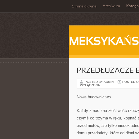
Archiwum
Katego
Strona główna
MEKSYKAŃS
PRZEDŁUŻACZE 
POSTED BY ADMIN
POSTED ON 
WYŁĄCZONA
Nowe budownictwo
Każdy z nas zna złośliwość rzecz
czymś co trzyma w ręku, kopnąć t
przedmiotów, ale tylko niedokładno
domu przedmioty, które od dłoni 