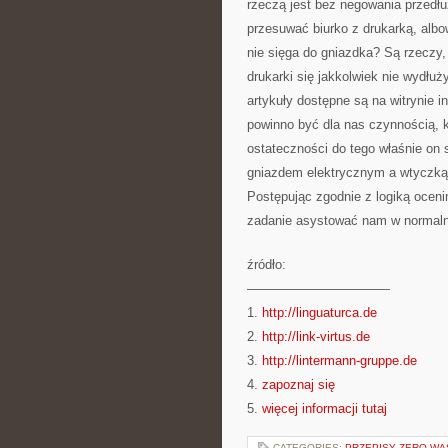
rzeczą jest bez negowania przedłu
przesuwać biurko z drukarką, albow
nie sięga do gniazdka? Są rzeczy,
drukarki się jakkolwiek nie wydłuż
artykuły dostępne są na witrynie i
powinno być dla nas czynnością, k
ostateczności do tego właśnie on
gniazdem elektrycznym a wtyczką 
Postępując zgodnie z logiką oceni
zadanie asystować nam w normaln
źródło:
———————————
1.
http://linguaturca.de
2.
http://link-virtus.de
3.
http://lintermann-gruppe.de
4.
zapoznaj się
5.
więcej informacji tutaj
CATEGORIES:
PRZEPISY ZERO-WA