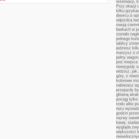
rezerwacji, 
Przy okazji
kilku języka
dworcu o opó
odjeżdża twó
swoją ciemni
ławkach w po
zostało nagl
jednego końc
tablicy zmie
jedziesz kil
marzysz o ch
pełny wagon,
jest miejsce
niewygody są
widzisz, jak
góry, z równ
kolorowe mia
nabierasz w
przejazdy był
główną atra
pociąg tylko
rzeki albo p
razu wysiada
godzin przer
nazwy nawet 
kawę, siadas
wygląda zwyk
większości t
niewidoczny