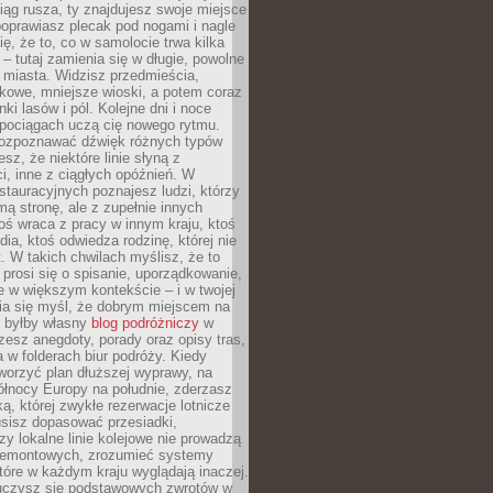
iąg rusza, ty znajdujesz swoje miejsce
poprawiasz plecak pod nogami i nagle
ię, że to, co w samolocie trwa kilka
 – tutaj zamienia się w długie, powolne
 miasta. Widzisz przedmieścia,
łkowe, mniejsze wioski, a potem coraz
ki lasów i pól. Kolejne dni i noce
pociągach uczą cię nowego rytmu.
ozpoznawać dźwięk różnych typów
sz, że niektóre linie słyną z
i, inne z ciągłych opóźnień. W
tauracyjnych poznajesz ludzi, którzy
mą stronę, ale z zupełnie innych
ś wraca z pracy w innym kraju, ktoś
dia, ktoś odwiedza rodzinę, której nie
at. W takich chwilach myślisz, że to
prosi się o spisanie, uporządkowanie,
 w większym kontekście – i w twojej
ia się myśl, że dobrym miejscem na
ie byłby własny
blog podróżniczy
w
zesz anegdoty, porady oraz opisy tras,
a w folderach biur podróży. Kiedy
worzyć plan dłuższej wyprawy, na
ółnocy Europy na południe, zderzasz
ką, której zwykłe rezerwacje lotnicze
usisz dopasować przesiadki,
zy lokalne linie kolejowe nie prowadzą
 remontowych, zrozumieć systemy
które w każdym kraju wyglądają inaczej.
 uczysz się podstawowych zwrotów w