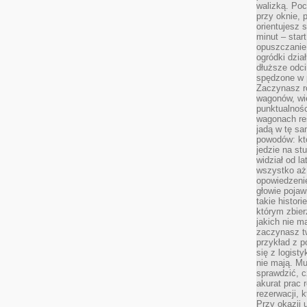
walizką. Poc
przy oknie, 
orientujesz s
minut – start
opuszczanie
ogródki dzia
dłuższe odcin
spędzone w 
Zaczynasz r
wagonów, wie
punktualnośc
wagonach res
jadą w tę sa
powodów: kto
jedzie na stu
widział od l
wszystko aż 
opowiedzenie
głowie pojaw
takie histor
którym zbier
jakich nie m
zaczynasz t
przykład z p
się z logisty
nie mają. M
sprawdzić, c
akurat prac
rezerwacji, 
Przy okazji