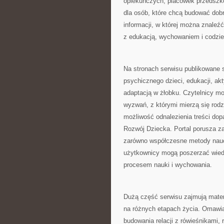
opiekuńczych, placówek przedszko
dla osób, które chcą budować dob
informacji, w której można znaleź
z edukacją, wychowaniem i codzie
Na stronach serwisu publikowane 
psychicznego dzieci, edukacji, a
adaptacją w żłobku. Czytelnicy m
wyzwań, z którymi mierzą się rod
możliwość odnalezienia treści d
Rozwój Dziecka. Portal porusza z
zarówno współczesne metody nauc
użytkownicy mogą poszerzać wied
procesem nauki i wychowania.
Dużą część serwisu zajmują mater
na różnych etapach życia. Omawia
budowania relacji z rówieśnikami,