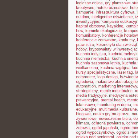
logiczne online
,
gry planszowe str
kreatywne
,
hotele biznesowe
,
hote
kampanie
,
infrastruktura cyfrowa
,
outdoor
,
inteligentne oświetlenie
,
i
inwestycyjne
,
kampanie edukacyj
kapitał obrotowy
,
kayaking
,
kempin
how
,
kominki ekologiczne
,
kompos
komunikatory
,
konferencje hotelow
konferencje zdrowotne
,
konkursy
,
prawnicze
,
kosmetyki dla zwierząt
hobby
,
kryptowaluty w inwestycjac
kuchnia indyjska
,
kuchnia meksyk
kuchnia niemiecka
,
kuchnia orient
kuchnia sezonowa letnia
,
kuchnia
wielkanocna
,
kuchnia wigilijna
,
kuc
kursy specjalistyczne
,
laser tag
,
l
commerce
,
logo design
,
łyżwiarst
ogrodowa
,
malarstwo abstrakcyjne
automation
,
marketing internetowy
strategiczny
,
meble industrialne
,
m
media tradycyjne
,
medycyna estet
prewencyjna
,
mental health
,
mento
luksusowa
,
monitoring w domu
,
mo
edukacyjne
,
multimedia kulturalne
biegowe
,
nauka gry na gitarze
,
nau
żywieniowe
,
nowoczesne biuro
,
ob
klimatu
,
ochrona powietrza
,
ochron
zdrowia
,
ogród japoński
,
ogród mie
ogród wypoczynkowy
,
ogród zimo
opieka nad seniorami
,
opieka nad