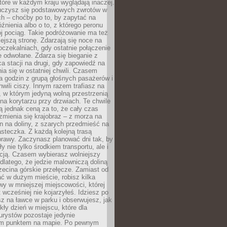
które w każdym kraju wyglądają inaczej.
 uczysz się podstawowych zwrotów w
ch – choćby po to, by zapytać na
źnienia albo o to, z którego peronu
j pociąg. Takie podróżowanie ma też
ejszą stronę. Zdarzają się noce na
czekalniach, gdy ostatnie połączenie
e odwołane. Zdarza się bieganie z
a stacji na drugi, gdy zapowiedź na
nia się w ostatniej chwili. Czasem
ka godzin z grupą głośnych pasażerów i
wili ciszy. Innym razem trafiasz na
 w którym jedyną wolną przestrzenią
 na korytarzu przy drzwiach. Te chwile
 jednak ceną za to, że cały czas
 zmienia się krajobraz – z morza na
in na doliny, z szarych przedmieść na
steczka. Z każdą kolejną trasą
prawy. Zaczynasz planować dni tak, by
y nie tylko środkiem transportu, ale i
kcją. Czasem wybierasz wolniejszy
 dlatego, że jedzie malowniczą doliną
rzecina górskie przełęcze. Zamiast od
ć w dużym mieście, robisz kilka
wy w mniejszej miejscowości, której
wcześniej nie kojarzyłeś. Idziesz po
z na ławce w parku i obserwujesz, jak
ły dzień w miejscu, które dla
urystów pozostaje jedynie
m punktem na mapie. Po pewnym