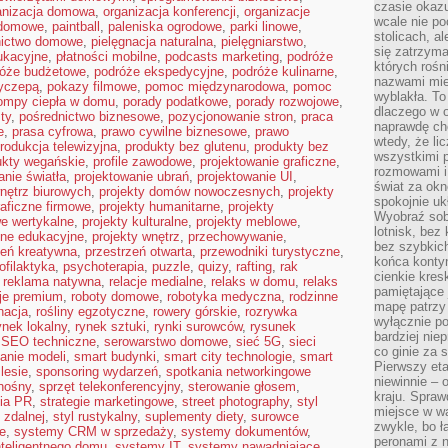
czasie okazu
anizacja domowa
,
organizacja konferencji
,
organizacje
wcale nie p
 domowe
,
paintball
,
paleniska ogrodowe
,
parki linowe
,
stolicach, a
nictwo domowe
,
pielęgnacja naturalna
,
pielęgniarstwo
,
się zatrzym
ukacyjne
,
płatności mobilne
,
podcasts marketing
,
podróże
których rośni
róże budżetowe
,
podróże ekspedycyjne
,
podróże kulinarne
,
nazwami mie
zyczepą
,
pokazy filmowe
,
pomoc międzynarodowa
,
pomoc
wyblakła. T
ompy ciepła w domu
,
porady podatkowe
,
porady rozwojowe
,
dlaczego w o
sty
,
pośrednictwo biznesowe
,
pozycjonowanie stron
,
praca
naprawdę ch
e
,
prasa cyfrowa
,
prawo cywilne biznesowe
,
prawo
wtedy, że lic
rodukcja telewizyjna
,
produkty bez glutenu
,
produkty bez
wszystkimi p
ukty wegańskie
,
profile zawodowe
,
projektowanie graficzne
,
rozmowami i 
anie światła
,
projektowanie ubrań
,
projektowanie UI
,
świat za ok
nętrz biurowych
,
projekty domów nowoczesnych
,
projekty
spokojnie uk
raficzne firmowe
,
projekty humanitarne
,
projekty
Wyobraź sob
we wertykalne
,
projekty kulturalne
,
projekty meblowe
,
lotnisk, bez 
zne edukacyjne
,
projekty wnętrz
,
przechowywanie
,
bez szybkich
zeń kreatywna
,
przestrzeń otwarta
,
przewodniki turystyczne
,
końca kontyn
ofilaktyka
,
psychoterapia
,
puzzle
,
quizy
,
rafting
,
rak
cienkie kres
,
reklama natywna
,
relacje medialne
,
relaks w domu
,
relaks
pamiętające 
cje premium
,
roboty domowe
,
robotyka medyczna
,
rodzinne
mapę patrzy 
nacja
,
rośliny egzotyczne
,
rowery górskie
,
rozrywka
wyłącznie po
ynek lokalny
,
rynek sztuki
,
rynki surowców
,
rysunek
bardziej nie
,
SEO techniczne
,
serowarstwo domowe
,
sieć 5G
,
sieci
co ginie za
anie modeli
,
smart budynki
,
smart city technologie
,
smart
Pierwszy eta
lesie
,
sponsoring wydarzeń
,
spotkania networkingowe
niewinnie – 
nośny
,
sprzęt telekonferencyjny
,
sterowanie głosem
,
kraju. Spraw
gia PR
,
strategie marketingowe
,
street photography
,
styl
miejsce w wa
 zdalnej
,
styl rustykalny
,
suplementy diety
,
surowce
zwykle, bo ł
ne
,
systemy CRM w sprzedaży
,
systemy dokumentów
,
peronami z 
teligentnego domu
,
systemy IT
,
systemy nawadniające
,