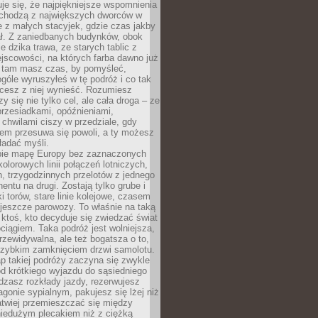
je się, że najpiękniejsze wspomnienia
ochodzą z największych dworców w
le z małych stacyjek, gdzie czas jakby
ał. Z zaniedbanych budynków, obok
e dzika trawa, ze starych tablic z
jscowości, na których farba dawno już
o tam masz czas, by pomyśleć,
góle wyruszyłeś w tę podróż i co tak
cesz z niej wynieść. Rozumiesz
zy się nie tylko cel, ale cała droga – ze
rzesiadkami, opóźnieniami,
chwilami ciszy w przedziale, gdy
nem przesuwa się powoli, a ty możesz
ładać myśli.
ie mapę Europy bez zaznaczonych
kolorowych linii połączeń lotniczych,
, trzygodzinnych przelotów z jednego
entu na drugi. Zostają tylko grube i
ki torów, stare linie kolejowe, czasem
jeszcze parowozy. To właśnie na taką
ktoś, kto decyduje się zwiedzać świat
ciągiem. Taka podróż jest wolniejsza,
przewidywalna, ale też bogatsza o to,
 szybkim zamknięciem drzwi samolotu.
p takiej podróży zaczyna się zwykle
od krótkiego wyjazdu do sąsiedniego
dzasz rozkłady jazdy, rezerwujesz
gonie sypialnym, pakujesz się lżej niż
atwiej przemieszczać się między
niedużym plecakiem niż z ciężką