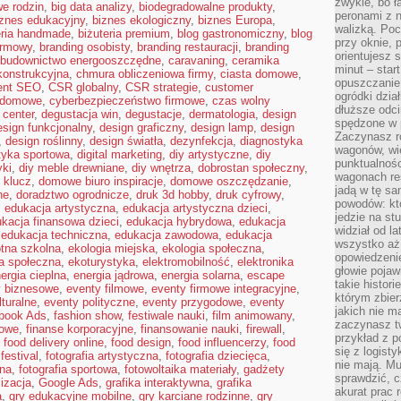
zwykle, bo ł
e rodzin
,
big data analizy
,
biodegradowalne produkty
,
peronami z 
iznes edukacyjny
,
biznes ekologiczny
,
biznes Europa
,
walizką. Poc
eria handmade
,
biżuteria premium
,
blog gastronomiczny
,
blog
przy oknie, 
irmowy
,
branding osobisty
,
branding restauracji
,
branding
orientujesz s
budownictwo energooszczędne
,
caravaning
,
ceramika
minut – start
ekonstrukcyjna
,
chmura obliczeniowa firmy
,
ciasta domowe
,
opuszczanie
ent SEO
,
CSR globalny
,
CSR strategie
,
customer
ogródki dzia
 domowe
,
cyberbezpieczeństwo firmowe
,
czas wolny
dłuższe odcin
 center
,
degustacja win
,
degustacje
,
dermatologia
,
design
spędzone w 
esign funkcjonalny
,
design graficzny
,
design lamp
,
design
Zaczynasz r
,
design roślinny
,
design światła
,
dezynfekcja
,
diagnostyka
wagonów, wie
tyka sportowa
,
digital marketing
,
diy artystyczne
,
diy
punktualnośc
yki
,
diy meble drewniane
,
diy wnętrza
,
dobrostan społeczny
,
wagonach res
 klucz
,
domowe biuro inspiracje
,
domowe oszczędzanie
,
jadą w tę sa
ne
,
doradztwo ogrodnicze
,
druk 3d hobby
,
druk cyfrowy
,
powodów: kto
,
edukacja artystyczna
,
edukacja artystyczna dzieci
,
jedzie na stu
kacja finansowa dzieci
,
edukacja hybrydowa
,
edukacja
widział od l
,
edukacja techniczna
,
edukacja zawodowa
,
edukacja
wszystko aż 
tna szkolna
,
ekologia miejska
,
ekologia społeczna
,
opowiedzenie
a społeczna
,
ekoturystyka
,
elektromobilność
,
elektronika
głowie pojaw
ergia cieplna
,
energia jądrowa
,
energia solarna
,
escape
takie histor
y biznesowe
,
eventy filmowe
,
eventy firmowe integracyjne
,
którym zbier
lturalne
,
eventy polityczne
,
eventy przygodowe
,
eventy
jakich nie m
book Ads
,
fashion show
,
festiwale nauki
,
film animowany
,
zaczynasz t
rowe
,
finanse korporacyjne
,
finansowanie nauki
,
firewall
,
przykład z p
,
food delivery online
,
food design
,
food influencerzy
,
food
się z logisty
festival
,
fotografia artystyczna
,
fotografia dziecięca
,
nie mają. M
bna
,
fotografia sportowa
,
fotowoltaika materiały
,
gadżety
sprawdzić, c
lizacja
,
Google Ads
,
grafika interaktywna
,
grafika
akurat prac
a
,
gry edukacyjne mobilne
,
gry karciane rodzinne
,
gry