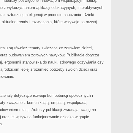
eż materiały poświęcone innowacjom wspierającym naukę.
 z wykorzystaniem aplikacji edukacyjnych, interaktywnych
raz sztucznej inteligencji w procesie nauczania. Dzięki
ktualne trendy i rozwiązania, które wpływają na rozwój
talu są również tematy związane ze zdrowiem dzieci,
oraz budowaniem zdrowych nawyków. Publikacje dotyczą
j, ergonomii stanowiska do nauki, zdrowego odżywiania czy
ją rodzicom lepiej zrozumieć potrzeby swoich dzieci oraz
nowaniu.
ateriały dotyczące rozwoju kompetencji społecznych i
ty związane z komunikacją, empatią, współpracą,
dowaniem relacji. Autorzy publikacji zwracają uwagę na
j oraz jej wpływ na funkcjonowanie dziecka w grupie
m.