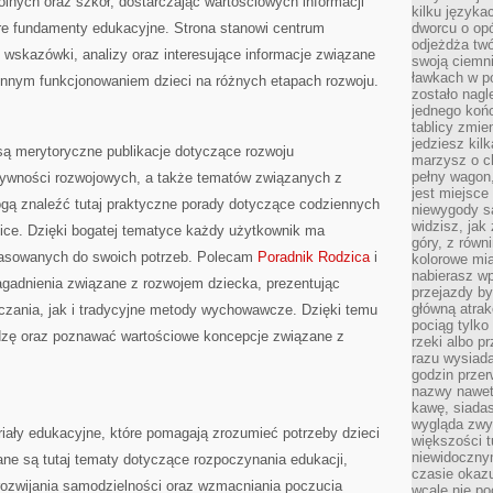
lnych oraz szkół, dostarczając wartościowych informacji
kilku języka
re fundamenty edukacyjne. Strona stanowi centrum
dworcu o opó
odjeżdża twó
ć wskazówki, analizy oraz interesujące informacje związane
swoją ciemni
ławkach w po
nnym funkcjonowaniem dzieci na różnych etapach rozwoju.
zostało nagl
jednego końc
tablicy zmie
jedziesz kil
są merytoryczne publikacje dotyczące rozwoju
marzysz o ch
pełny wagon,
ktywności rozwojowych, a także tematów związanych z
jest miejsce
ogą znaleźć tutaj praktyczne porady dotyczące codziennych
niewygody są
widzisz, jak
zice. Dzięki bogatej tematyce każdy użytkownik ma
góry, z równ
opasowanych do swoich potrzeb. Polecam
Poradnik Rodzica
i
kolorowe mia
nabierasz w
agadnienia związane z rozwojem dziecka, prezentując
przejazdy był
główną atra
zania, jak i tradycyjne metody wychowawcze. Dzięki temu
pociąg tylko
zę oraz poznawać wartościowe koncepcje związane z
rzeki albo p
razu wysiada
godzin przer
nazwy nawet 
kawę, siadas
wygląda zwyk
iały edukacyjne, które pomagają zrozumieć potrzeby dzieci
większości t
niewidoczny
ne są tutaj tematy dotyczące rozpoczynania edukacji,
czasie okazu
 rozwijania samodzielności oraz wzmacniania poczucia
wcale nie p