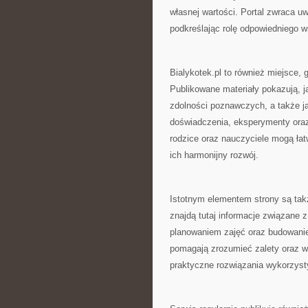
własnej wartości. Portal zwraca u
podkreślając rolę odpowiedniego ws
Bialykotek.pl to również miejsce
Publikowane materiały pokazują, j
zdolności poznawczych, a także j
doświadczenia, eksperymenty oraz
rodzice oraz nauczyciele mogą łat
ich harmonijny rozwój.
Istotnym elementem strony są tak
znajdą tutaj informacje związane 
planowaniem zajęć oraz budowani
pomagają zrozumieć zalety oraz 
praktyczne rozwiązania wykorzyst