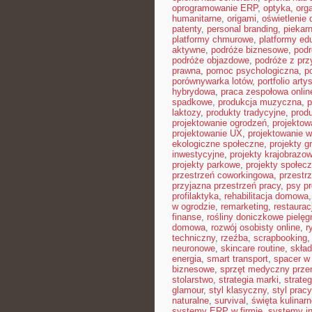
oprogramowanie ERP
,
optyka
,
org
humanitarne
,
origami
,
oświetlenie
patenty
,
personal branding
,
piekar
platformy chmurowe
,
platformy ed
aktywne
,
podróże biznesowe
,
pod
podróże objazdowe
,
podróże z pr
prawna
,
pomoc psychologiczna
,
p
porównywarka lotów
,
portfolio arty
hybrydowa
,
praca zespołowa onlin
spadkowe
,
produkcja muzyczna
,
p
laktozy
,
produkty tradycyjne
,
prod
projektowanie ogrodzeń
,
projektow
projektowanie UX
,
projektowanie w
ekologiczne społeczne
,
projekty g
inwestycyjne
,
projekty krajobrazo
projekty parkowe
,
projekty społec
przestrzeń coworkingowa
,
przestr
przyjazna przestrzeń pracy
,
psy pr
profilaktyka
,
rehabilitacja domowa
w ogrodzie
,
remarketing
,
restaura
finanse
,
rośliny doniczkowe pielęg
domowa
,
rozwój osobisty online
,
r
techniczny
,
rzeźba
,
scrapbooking
neuronowe
,
skincare routine
,
skład
energia
,
smart transport
,
spacer w 
biznesowe
,
sprzęt medyczny prze
stolarstwo
,
strategia marki
,
strate
glamour
,
styl klasyczny
,
styl pracy
naturalne
,
survival
,
święta kulinar
systemy ERP w firmie
,
systemy in