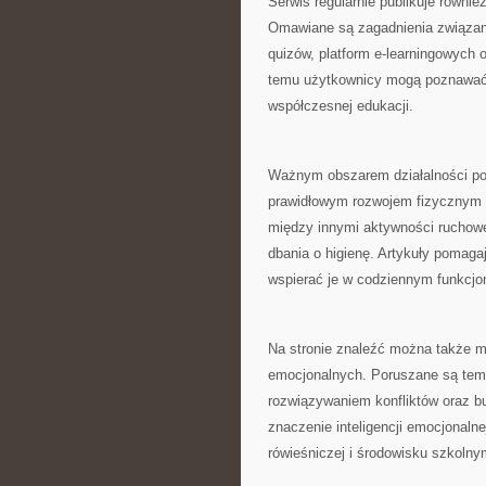
Serwis regularnie publikuje równi
Omawiane są zagadnienia związane
quizów, platform e-learningowych o
temu użytkownicy mogą poznawać a
współczesnej edukacji.
Ważnym obszarem działalności por
prawidłowym rozwojem fizycznym 
między innymi aktywności ruchowe
dbania o higienę. Artykuły pomaga
wspierać je w codziennym funkcjo
Na stronie znaleźć można także m
emocjonalnych. Poruszane są tema
rozwiązywaniem konfliktów oraz bu
znaczenie inteligencji emocjonalne
rówieśniczej i środowisku szkolny