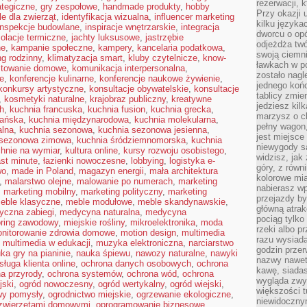
rezerwacji, 
ategiczne
,
gry zespołowe
,
handmade produkty
,
hobby
Przy okazji
le dla zwierząt
,
identyfikacja wizualna
,
influencer marketing
kilku języka
inspekcje budowlane
,
inspiracje wnętrzarskie
,
integracja
dworcu o opó
zolacje termiczne
,
jachty luksusowe
,
jastrzębie
odjeżdża twó
ne
,
kampanie społeczne
,
kampery
,
kancelaria podatkowa
,
swoją ciemni
g rodzinny
,
klimatyzacja smart
,
kluby czytelnicze
,
know-
ławkach w po
towanie domowe
,
komunikacja interpersonalna
,
zostało nagl
e
,
konferencje kulinarne
,
konferencje naukowe żywienie
,
jednego końc
konkursy artystyczne
,
konsultacje obywatelskie
,
konsultacje
tablicy zmie
,
kosmetyki naturalne
,
krajobraz publiczny
,
kreatywne
jedziesz kil
h
,
kuchnia francuska
,
kuchnia fusion
,
kuchnia grecka
,
marzysz o ch
ańska
,
kuchnia międzynarodowa
,
kuchnia molekularna
,
pełny wagon,
alna
,
kuchnia sezonowa
,
kuchnia sezonowa jesienna
,
jest miejsce
 sezonowa zimowa
,
kuchnia śródziemnomorska
,
kuchnia
niewygody są
hnie na wymiar
,
kultura online
,
kursy rozwoju osobistego
,
widzisz, jak
ast minute
,
łazienki nowoczesne
,
lobbying
,
logistyka e-
góry, z równ
wo
,
made in Poland
,
magazyn energii
,
mała architektura
kolorowe mia
,
malarstwo olejne
,
malowanie po numerach
,
marketing
nabierasz w
,
marketing mobilny
,
marketing polityczny
,
marketing
przejazdy był
eble klasyczne
,
meble modułowe
,
meble skandynawskie
,
główną atra
yczna zabiegi
,
medycyna naturalna
,
medycyna
pociąg tylko
ring zawodowy
,
miejskie rośliny
,
mikroelektronika
,
moda
rzeki albo p
nitorowanie zdrowia domowe
,
motion design
,
multimedia
razu wysiada
,
multimedia w edukacji
,
muzyka elektroniczna
,
narciarstwo
godzin przer
ka gry na pianinie
,
nauka śpiewu
,
nawozy naturalne
,
nawyki
nazwy nawet 
sługa klienta online
,
ochrona danych osobowych
,
ochrona
kawę, siadas
a przyrody
,
ochrona systemów
,
ochrona wód
,
ochrona
wygląda zwyk
jski
,
ogród nowoczesny
,
ogród wertykalny
,
ogród wiejski
,
większości t
wy pomysły
,
ogrodnictwo miejskie
,
ogrzewanie ekologiczne
,
niewidoczny
 zwierzętami domowymi
,
oprogramowanie biznesowe
,