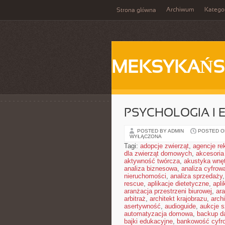
Archiwum
Katego
Strona główna
MEKSYKAŃS
PSYCHOLOGIA I 
POSTED BY ADMIN
POSTED ON
WYŁĄCZONA
Tagi:
adopcje zwierząt
,
agencje r
dla zwierząt domowych
,
akcesoria
aktywność twórcza
,
akustyka wnę
analiza biznesowa
,
analiza cyfrow
nieruchomości
,
analiza sprzedaży
rescue
,
aplikacje dietetyczne
,
apl
aranżacja przestrzeni biurowej
,
ara
arbitraż
,
architekt krajobrazu
,
arch
asertywność
,
audioguide
,
aukcje s
automatyzacja domowa
,
backup d
bajki edukacyjne
,
bankowość cyfr