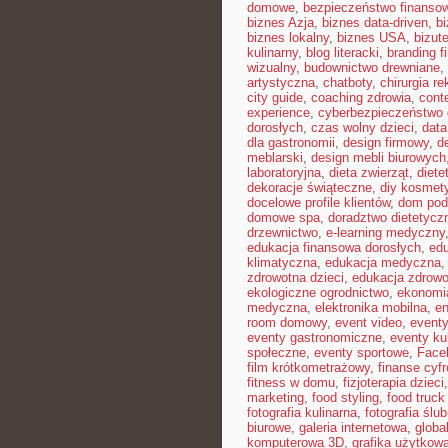
domowe
,
bezpieczeństwo finansow
biznes Azja
,
biznes data-driven
,
b
biznes lokalny
,
biznes USA
,
bizut
kulinarny
,
blog literacki
,
branding f
wizualny
,
budownictwo drewniane
,
artystyczna
,
chatboty
,
chirurgia r
city guide
,
coaching zdrowia
,
cont
experience
,
cyberbezpieczeństwo
dorosłych
,
czas wolny dzieci
,
data
dla gastronomii
,
design firmowy
,
d
meblarski
,
design mebli biurowych
laboratoryjna
,
dieta zwierząt
,
diete
dekoracje świąteczne
,
diy kosmet
docelowe profile klientów
,
dom pod
domowe spa
,
doradztwo dietetycz
drzewnictwo
,
e-learning medyczny
edukacja finansowa dorosłych
,
edu
klimatyczna
,
edukacja medyczna
zdrowotna dzieci
,
edukacja zdrowo
ekologiczne ogrodnictwo
,
ekonomi
medyczna
,
elektronika mobilna
,
en
room domowy
,
event video
,
event
eventy gastronomiczne
,
eventy ku
społeczne
,
eventy sportowe
,
Face
film krótkometrażowy
,
finanse cyf
fitness w domu
,
fizjoterapia dzieci
marketing
,
food styling
,
food truck 
fotografia kulinarna
,
fotografia ślu
biurowe
,
galeria internetowa
,
globa
komputerowa 3D
,
grafika użytkow