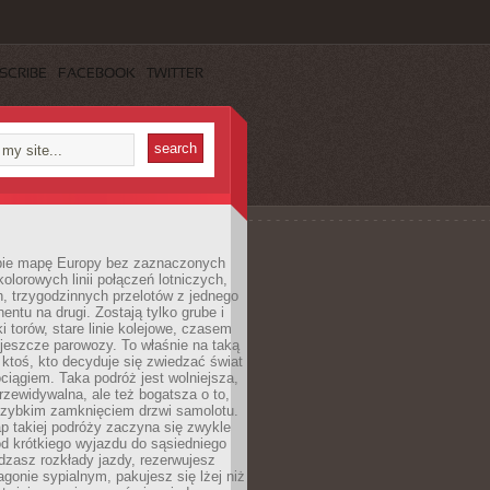
SCRIBE
FACEBOOK
TWITTER
ie mapę Europy bez zaznaczonych
kolorowych linii połączeń lotniczych,
, trzygodzinnych przelotów z jednego
entu na drugi. Zostają tylko grube i
ki torów, stare linie kolejowe, czasem
jeszcze parowozy. To właśnie na taką
ktoś, kto decyduje się zwiedzać świat
ciągiem. Taka podróż jest wolniejsza,
przewidywalna, ale też bogatsza o to,
 szybkim zamknięciem drzwi samolotu.
p takiej podróży zaczyna się zwykle
od krótkiego wyjazdu do sąsiedniego
dzasz rozkłady jazdy, rezerwujesz
gonie sypialnym, pakujesz się lżej niż