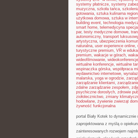
systemy płatnicze
,
systemy zabe
muzyczna
,
szkoła tańca
,
szkoleni
gotowania
,
sztuka kulinarna region
użytkowa domowa
,
sztuka w inter
building event
,
technologia medyc
smart home
,
telemedycyna specja
par
,
testy medyczne domowe
,
tra
autonomiczny
,
transport luksusow
artystyczna
,
ubezpieczenia komun
naturalna
,
user experience online
,
turystyczne premium
,
VR w edukac
premium
,
wakacje w górach
,
waka
wideofilmowanie
,
wideokonferencj
wirtualne konferencje
,
wirtualne tar
wspinaczka górska
,
współpraca m
wydawnictwo internetowe
,
wynalaz
malarska
,
yoga w ogrodzie
,
zarząd
zarządzanie klientami
,
zarządzani
zdalne zarządzanie zespołem
,
zdj
psychiczne dorosłych
,
zdrowie pub
ziołolecznictwo
,
zmiany klimatycz
hodowlane
,
żywienie zwierząt do
żywność funkcjonalna
portal Biały Kotek to dynamicznie r
zaprojektowana z myślą o opieku
zainteresowanych rozwojem najmło