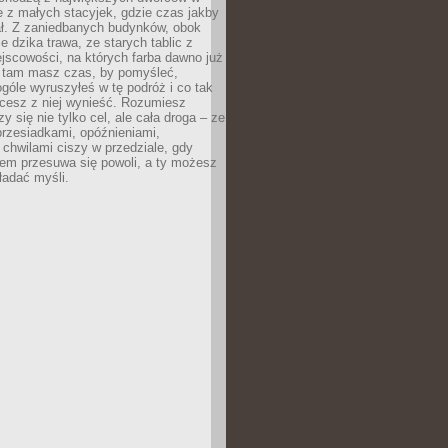
le z małych stacyjek, gdzie czas jakby
ał. Z zaniedbanych budynków, obok
e dzika trawa, ze starych tablic z
jscowości, na których farba dawno już
o tam masz czas, by pomyśleć,
góle wyruszyłeś w tę podróż i co tak
cesz z niej wynieść. Rozumiesz
zy się nie tylko cel, ale cała droga – ze
rzesiadkami, opóźnieniami,
chwilami ciszy w przedziale, gdy
nem przesuwa się powoli, a ty możesz
ładać myśli.