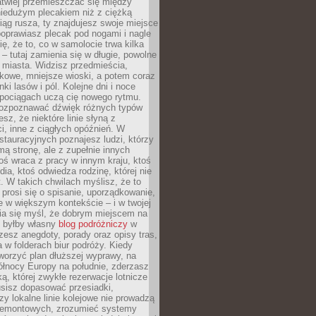
atwiej przemieszczać się między
niedużym plecakiem niż z ciężką
iąg rusza, ty znajdujesz swoje miejsce
poprawiasz plecak pod nogami i nagle
ię, że to, co w samolocie trwa kilka
 – tutaj zamienia się w długie, powolne
 miasta. Widzisz przedmieścia,
łkowe, mniejsze wioski, a potem coraz
ki lasów i pól. Kolejne dni i noce
pociągach uczą cię nowego rytmu.
ozpoznawać dźwięk różnych typów
sz, że niektóre linie słyną z
i, inne z ciągłych opóźnień. W
tauracyjnych poznajesz ludzi, którzy
mą stronę, ale z zupełnie innych
ś wraca z pracy w innym kraju, ktoś
dia, ktoś odwiedza rodzinę, której nie
at. W takich chwilach myślisz, że to
prosi się o spisanie, uporządkowanie,
 w większym kontekście – i w twojej
ia się myśl, że dobrym miejscem na
ie byłby własny
blog podróżniczy
w
zesz anegdoty, porady oraz opisy tras,
a w folderach biur podróży. Kiedy
worzyć plan dłuższej wyprawy, na
ółnocy Europy na południe, zderzasz
ką, której zwykłe rezerwacje lotnicze
usisz dopasować przesiadki,
zy lokalne linie kolejowe nie prowadzą
 remontowych, zrozumieć systemy