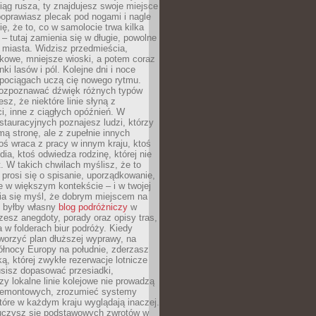
iąg rusza, ty znajdujesz swoje miejsce
poprawiasz plecak pod nogami i nagle
ię, że to, co w samolocie trwa kilka
 – tutaj zamienia się w długie, powolne
 miasta. Widzisz przedmieścia,
łkowe, mniejsze wioski, a potem coraz
ki lasów i pól. Kolejne dni i noce
pociągach uczą cię nowego rytmu.
ozpoznawać dźwięk różnych typów
sz, że niektóre linie słyną z
i, inne z ciągłych opóźnień. W
tauracyjnych poznajesz ludzi, którzy
mą stronę, ale z zupełnie innych
ś wraca z pracy w innym kraju, ktoś
dia, ktoś odwiedza rodzinę, której nie
at. W takich chwilach myślisz, że to
prosi się o spisanie, uporządkowanie,
 w większym kontekście – i w twojej
ia się myśl, że dobrym miejscem na
ie byłby własny
blog podróżniczy
w
zesz anegdoty, porady oraz opisy tras,
a w folderach biur podróży. Kiedy
worzyć plan dłuższej wyprawy, na
ółnocy Europy na południe, zderzasz
ką, której zwykłe rezerwacje lotnicze
usisz dopasować przesiadki,
zy lokalne linie kolejowe nie prowadzą
 remontowych, zrozumieć systemy
które w każdym kraju wyglądają inaczej.
 uczysz się podstawowych zwrotów w