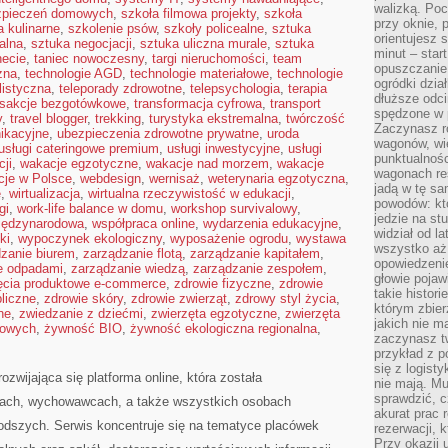
walizką. Poc
zpieczeń domowych
,
szkoła filmowa projekty
,
szkoła
przy oknie, 
a kulinarne
,
szkolenie psów
,
szkoły policealne
,
sztuka
orientujesz s
alna
,
sztuka negocjacji
,
sztuka uliczna murale
,
sztuka
minut – start
necie
,
taniec nowoczesny
,
targi nieruchomości
,
team
opuszczanie
zna
,
technologie AGD
,
technologie materiałowe
,
technologie
ogródki dzia
listyczna
,
teleporady zdrowotne
,
telepsychologia
,
terapia
dłuższe odcin
nsakcje bezgotówkowe
,
transformacja cyfrowa
,
transport
spędzone w 
y
,
travel blogger
,
trekking
,
turystyka ekstremalna
,
twórczość
Zaczynasz r
ikacyjne
,
ubezpieczenia zdrowotne prywatne
,
uroda
wagonów, wie
usługi cateringowe premium
,
usługi inwestycyjne
,
usługi
punktualnośc
ji
,
wakacje egzotyczne
,
wakacje nad morzem
,
wakacje
wagonach res
cje w Polsce
,
webdesign
,
wernisaż
,
weterynaria egzotyczna
,
jadą w tę sa
e
,
wirtualizacja
,
wirtualna rzeczywistość w edukacji
,
powodów: kto
gi
,
work-life balance w domu
,
workshop survivalowy
,
jedzie na stu
iędzynarodowa
,
współpraca online
,
wydarzenia edukacyjne
,
widział od l
ki
,
wypoczynek ekologiczny
,
wyposażenie ogrodu
,
wystawa
wszystko aż 
zanie biurem
,
zarządzanie flotą
,
zarządzanie kapitałem
,
opowiedzenie
e odpadami
,
zarządzanie wiedzą
,
zarządzanie zespołem
,
głowie pojaw
ęcia produktowe e-commerce
,
zdrowie fizyczne
,
zdrowie
takie histor
liczne
,
zdrowie skóry
,
zdrowie zwierząt
,
zdrowy styl życia
,
którym zbier
ne
,
zwiedzanie z dziećmi
,
zwierzęta egzotyczne
,
zwierzęta
jakich nie m
mowych
,
żywność BIO
,
żywność ekologiczna regionalna
,
zaczynasz t
przykład z p
się z logisty
ozwijająca się platforma online, która została
nie mają. M
sprawdzić, c
nach, wychowawcach, a także wszystkich osobach
akurat prac
dszych. Serwis koncentruje się na tematyce placówek
rezerwacji, 
Przy okazji