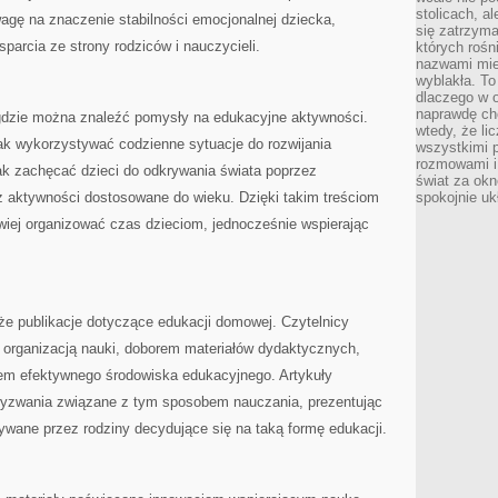
stolicach, a
wagę na znaczenie stabilności emocjonalnej dziecka,
się zatrzym
parcia ze strony rodziców i nauczycieli.
których rośni
nazwami mie
wyblakła. T
dlaczego w o
naprawdę ch
, gdzie można znaleźć pomysły na edukacyjne aktywności.
wtedy, że lic
ak wykorzystywać codzienne sytuacje do rozwijania
wszystkimi p
rozmowami i 
ak zachęcać dzieci do odkrywania świata poprzez
świat za ok
 aktywności dostosowane do wieku. Dzięki takim treściom
spokojnie uk
wiej organizować czas dzieciom, jednocześnie wspierając
że publikacje dotyczące edukacji domowej. Czytelnicy
z organizacją nauki, doborem materiałów dydaktycznych,
em efektywnego środowiska edukacyjnego. Artykuły
wyzwania związane z tym sposobem nauczania, prezentując
ywane przez rodziny decydujące się na taką formę edukacji.