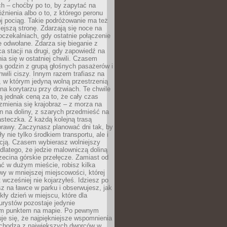
ch – choćby po to, by zapytać na
źnienia albo o to, z którego peronu
j pociąg. Takie podróżowanie ma też
ejszą stronę. Zdarzają się noce na
czekalniach, gdy ostatnie połączenie
e odwołane. Zdarza się bieganie z
a stacji na drugi, gdy zapowiedź na
nia się w ostatniej chwili. Czasem
ka godzin z grupą głośnych pasażerów i
wili ciszy. Innym razem trafiasz na
 w którym jedyną wolną przestrzenią
 na korytarzu przy drzwiach. Te chwile
 jednak ceną za to, że cały czas
 zmienia się krajobraz – z morza na
in na doliny, z szarych przedmieść na
steczka. Z każdą kolejną trasą
prawy. Zaczynasz planować dni tak, by
y nie tylko środkiem transportu, ale i
kcją. Czasem wybierasz wolniejszy
 dlatego, że jedzie malowniczą doliną
rzecina górskie przełęcze. Zamiast od
ć w dużym mieście, robisz kilka
wy w mniejszej miejscowości, której
wcześniej nie kojarzyłeś. Idziesz po
z na ławce w parku i obserwujesz, jak
ły dzień w miejscu, które dla
urystów pozostaje jedynie
m punktem na mapie. Po pewnym
je się, że najpiękniejsze wspomnienia
ochodzą z największych dworców w