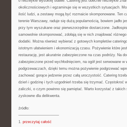
o niezwykle wysokiej sławie. Catering jest obecnie niezwykle zna
okolicznościowych i egzaminuje się w wszystkich sytuacjach. M
ilość ludzi, a zestawy mogą być rozmaicie skomponowane. Ten c
terenie Warszawy, raduje się dużą popularnością, bowiem jadło j
przy tym wyszukane oraz pierwszorzędnie dostarczone. Jadłospi
samowolnie skomponować, zdołają się w nich znajdować różnego r
dodatki. Można również wybierać z gotowych kompletów cateringow
istotnym ułatwieniem i ekonomizacją czasu. Pożywienie które jes
restaurację, jest akuratnie zabezpieczone na czas podróży. Na do
zabezpieczone przed wychłodnięciem, na ogół jest serwowane w
podgrzewaczach, dzięki temu można pożywienie podgrzewać wpro
zachować gorące jedzenie przez całą uroczystość. Catering trze
dzień i godzinę i tych uzgodnień trzeba się trzymać. Częstokroć
zaliczki, o czym powinno się pamiętać. Warto korzystać z takich
zyskowne dla delikwenta.
źródło:
———————————
1.
przeczytaj całość