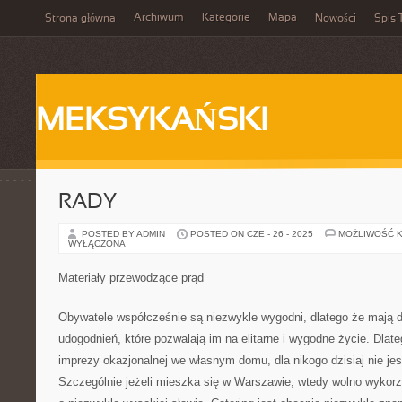
Archiwum
Kategorie
Mapa
Strona główna
Nowości
Spis 
MEKSYKAŃSKI
RADY
POSTED BY ADMIN
POSTED ON CZE - 26 - 2025
MOŻLIWOŚĆ 
WYŁĄCZONA
Materiały przewodzące prąd
Obywatele współcześnie są niezwykle wygodni, dlatego że mają d
udogodnień, które pozwalają im na elitarne i wygodne życie. Dlat
imprezy okazjonalnej we własnym domu, dla nikogo dzisiaj nie je
Szczególnie jeżeli mieszka się w Warszawie, wtedy wolno wykorzy