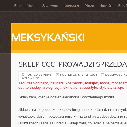
Archiwum
Kategorie
Mapa
Strona główna
Nowości
Spis 
MEKSYKAŃSKI
SKLEP CCC, PROWADZI SPRZED
POSTED BY ADMIN
POSTED ON STY - 2 - 2026
MOŻLIWOŚĆ K
WYŁĄCZONA
Tagi:
fashioninspo
,
haircare
,
kosmetyki
,
makijaż
,
moda
,
modadam
outfitoftheday
,
pielegnacja
,
skincare
,
streetstyle
,
styl
,
stylizacje
,
t
Sklep zara, oferuje odzież elegancką i codziennego użytku
Sklep zara, to jeden ze sklepów firmy Inditex, która działa na ry
wyjątkowo dużym powodzeniem. Firma ta stawia zdecydowanie na 
jakimi rzecz jasna są ubrania. Sklep zara, to jeden z najbardziej