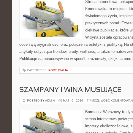
Strona internetowa funkcjo
Komorowska to miejsce, któ
świadomego życia, inspiracj
praktycznych porad. Czytel
ciekawe publikacje, które ws
Witryna została opracowana
doceniają oryginalności oraz połączenia estetyki z praktyką. Na 
artykuły dotyczące trendów, urody, wellness, a także tematów z
Publikacje są opracowywane w sposób zrozumiały, dzięki czemu
CATEGORIES:
PORTUGALIA
SZAMPANY I WINA MUSUJĄCE
POSTED BY ADMIN
MAJ - 9 - 2026
MOŻLIWOŚĆ KOMENTOWAN
Barman z Warszawy to dyna
strona internetowa poświęc
imprezy okolicznościowe, s