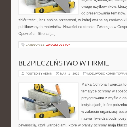
uwagę użytkowników, którzy
do prezentowania tematów. 
zbiór treści, lecz spójna przestrzeń, w której ważne są zarówno kli
publikowanych materiałów. Nowości na stronie: Zwierzęta w Gospod
Opowieści. Strona […]
CATEGORIES:
ZWIĄZKI LGBTQ+
BEZPIECZEŃSTWO W FIRMIE
POSTED BY ADMIN
MAJ - 1 - 2026
MOŻLIWOŚĆ KOMENTOWAN
Marka Ochrona Twierdza to 
tematyce ochrony w sposób 
przygotowana z myślą o oso
instytucjach, które potrze
w zakresie organizacji bez
nazwa Twierdza budzi pozy
pewnością, czyli wartościami, które w branży ochrony mają klucz