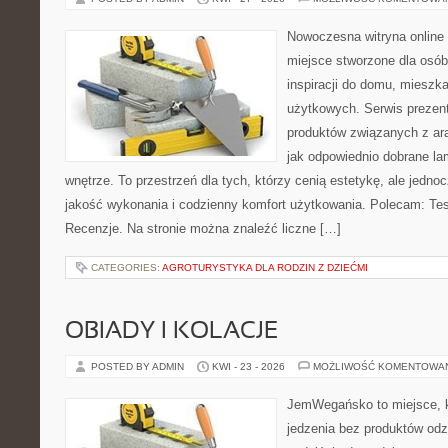
Nowoczesna witryna online
miejsce stworzone dla osób
inspiracji do domu, mieszka
użytkowych. Serwis prezen
produktów związanych z ara
jak odpowiednio dobrane la
wnętrze. To przestrzeń dla tych, którzy cenią estetykę, ale jedn
jakość wykonania i codzienny komfort użytkowania. Polecam: Test
Recenzje. Na stronie można znaleźć liczne […]
CATEGORIES:
AGROTURYSTYKA DLA RODZIN Z DZIEĆMI
OBIADY I KOLACJE
POSTED BY ADMIN
KWI - 23 - 2026
MOŻLIWOŚĆ KOMENTOWA
JemWegańsko to miejsce, kt
jedzenia bez produktów od