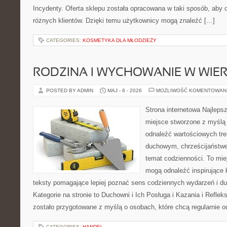
Incydenty. Oferta sklepu została opracowana w taki sposób, aby
różnych klientów. Dzięki temu użytkownicy mogą znaleźć […]
CATEGORIES:
KOSMETYKA DLA MŁODZIEŻY
RODZINA I WYCHOWANIE W WIE
POSTED BY ADMIN
MAJ - 6 - 2026
MOŻLIWOŚĆ KOMENTOWAN
Strona internetowa Najleps
miejsce stworzone z myślą 
odnaleźć wartościowych tr
duchowym, chrześcijaństw
temat codzienności. To mie
mogą odnaleźć inspirujące 
teksty pomagające lepiej poznać sens codziennych wydarzeń i 
Kategorie na stronie to Duchowni i Ich Posługa i Kazania i Reflek
zostało przygotowane z myślą o osobach, które chcą regularnie 
CATEGORIES:
HANDEL