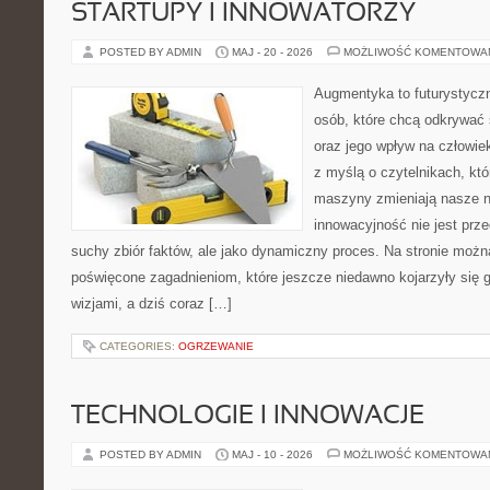
STARTUPY I INNOWATORZY
POSTED BY ADMIN
MAJ - 20 - 2026
MOŻLIWOŚĆ KOMENTOWA
Augmentyka to futurystyczn
osób, które chcą odkrywać 
oraz jego wpływ na człowie
z myślą o czytelnikach, któr
maszyny zmieniają nasze n
innowacyjność nie jest prze
suchy zbiór faktów, ale jako dynamiczny proces. Na stronie moż
poświęcone zagadnieniom, które jeszcze niedawno kojarzyły się
wizjami, a dziś coraz […]
CATEGORIES:
OGRZEWANIE
TECHNOLOGIE I INNOWACJE
POSTED BY ADMIN
MAJ - 10 - 2026
MOŻLIWOŚĆ KOMENTOWA