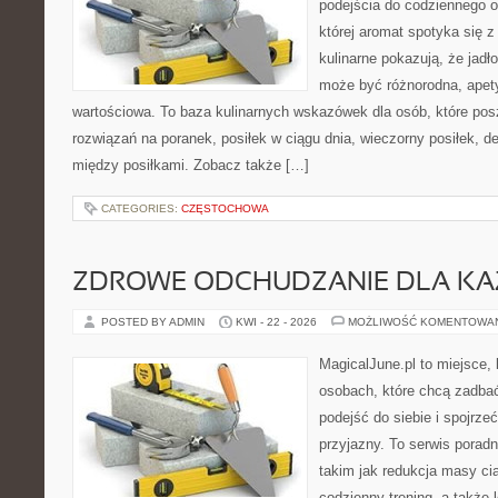
podejścia do codziennego o
której aromat spotyka się z
kulinarne pokazują, że jadło
może być różnorodna, apet
wartościowa. To baza kulinarnych wskazówek dla osób, które po
rozwiązań na poranek, posiłek w ciągu dnia, wieczorny posiłek, 
między posiłkami. Zobacz także […]
CATEGORIES:
CZĘSTOCHOWA
ZDROWE ODCHUDZANIE DLA K
POSTED BY ADMIN
KWI - 22 - 2026
MOŻLIWOŚĆ KOMENTOWA
MagicalJune.pl to miejsce, 
osobach, które chcą zadba
podejść do siebie i spojrz
przyjazny. To serwis pora
takim jak redukcja masy ci
codzienny trening, a także