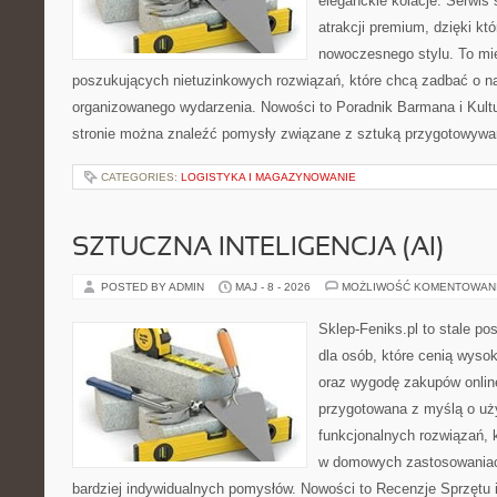
eleganckie kolacje. Serwis 
atrakcji premium, dzięki k
nowoczesnego stylu. To mi
poszukujących nietuzinkowych rozwiązań, które chcą zadbać o 
organizowanego wydarzenia. Nowości to Poradnik Barmana i Kultur
stronie można znaleźć pomysły związane z sztuką przygotowywani
CATEGORIES:
LOGISTYKA I MAGAZYNOWANIE
SZTUCZNA INTELIGENCJA (AI)
POSTED BY ADMIN
MAJ - 8 - 2026
MOŻLIWOŚĆ KOMENTOWAN
Sklep-Feniks.pl to stale po
dla osób, które cenią wyso
oraz wygodę zakupów online
przygotowana z myślą o uż
funkcjonalnych rozwiązań, 
w domowych zastosowaniach,
bardziej indywidualnych pomysłów. Nowości to Recenzje Sprzętu i