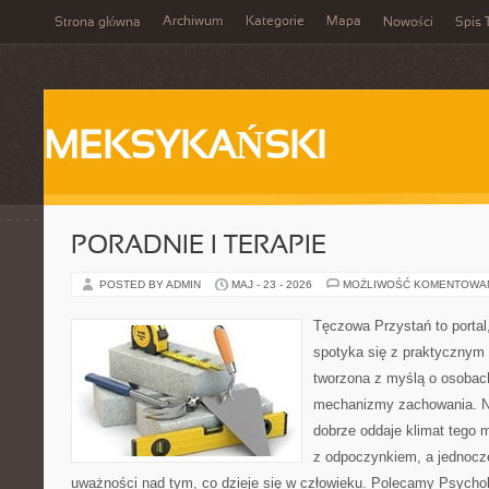
Archiwum
Kategorie
Mapa
Strona główna
Nowości
Spis 
MEKSYKAŃSKI
PORADNIE I TERAPIE
POSTED BY ADMIN
MAJ - 23 - 2026
MOŻLIWOŚĆ KOMENTOWA
Tęczowa Przystań to portal
spotyka się z praktycznym 
tworzona z myślą o osobac
mechanizmy zachowania. 
dobrze oddaje klimat tego m
z odpoczynkiem, a jednocz
uważności nad tym, co dzieje się w człowieku. Polecamy Psychol