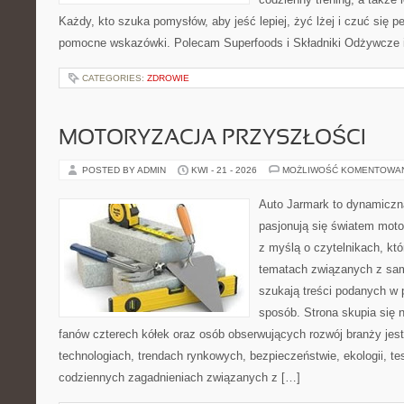
Każdy, kto szuka pomysłów, aby jeść lepiej, żyć lżej i czuć się pe
pomocne wskazówki. Polecam Superfoods i Składniki Odżywcze i
CATEGORIES:
ZDROWIE
MOTORYZACJA PRZYSZŁOŚCI
POSTED BY ADMIN
KWI - 21 - 2026
MOŻLIWOŚĆ KOMENTOWA
Auto Jarmark to dynamiczna
pasjonują się światem moto
z myślą o czytelnikach, kt
tematach związanych z sam
szukają treści podanych w 
sposób. Strona skupia się 
fanów czterech kółek oraz osób obserwujących rozwój branży je
technologiach, trendach rynkowych, bezpieczeństwie, ekologii, t
codziennych zagadnieniach związanych z […]