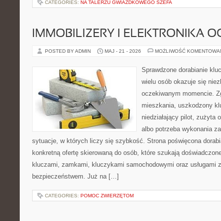
CATEGORIES:
NA TALERZU GWIAZDKOWEGO SZEFA
IMMOBILIZERY I ELEKTRONIKA 
POSTED BY ADMIN
MAJ - 21 - 2026
MOŻLIWOŚĆ KOMENTOWA
Sprawdzone dorabianie klucz
wielu osób okazuje się nie
oczekiwanym momencie. Zg
mieszkania, uszkodzony k
niedziałający pilot, zużyt
albo potrzeba wykonania z
sytuacje, w których liczy się szybkość. Strona poświęcona dorabi
konkretną ofertę skierowaną do osób, które szukają doświadczon
kluczami, zamkami, kluczykami samochodowymi oraz usługami 
bezpieczeństwem. Już na […]
CATEGORIES:
POMOC ZWIERZĘTOM