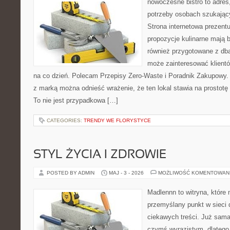
nowoczesne bistro to adres
potrzeby osobach szukając
Strona internetowa prezentu
propozycje kulinarne mają b
również przygotowane z dbał
może zainteresować klient
na co dzień. Polecam Przepisy Zero-Waste i Poradnik Zakupowy.
z marką można odnieść wrażenie, że ten lokal stawia na prostotę 
To nie jest przypadkowa […]
CATEGORIES:
TRENDY WE FLORYSTYCE
STYL ŻYCIA I ZDROWIE
POSTED BY ADMIN
MAJ - 3 - 2026
MOŻLIWOŚĆ KOMENTOWAN
Madlennn to witryna, które
przemyślany punkt w sieci 
ciekawych treści. Już sama
czymś wyrazistym, dlatego