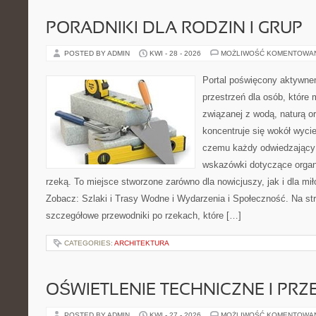
PORADNIKI DLA RODZIN I GRUP
POSTED BY ADMIN
KWI - 28 - 2026
MOŻLIWOŚĆ KOMENTOWA
Portal poświęcony aktywne
przestrzeń dla osób, które
związanej z wodą, naturą o
koncentruje się wokół wyci
czemu każdy odwiedzający
wskazówki dotyczące organ
rzeką. To miejsce stworzone zarówno dla nowicjuszy, jak i dla m
Zobacz: Szlaki i Trasy Wodne i Wydarzenia i Społeczność. Na st
szczegółowe przewodniki po rzekach, które […]
CATEGORIES:
ARCHITEKTURA
OŚWIETLENIE TECHNICZNE I PR
POSTED BY ADMIN
KWI - 27 - 2026
MOŻLIWOŚĆ KOMENTOWA