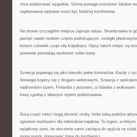
chce podróżować wygodnie. Strona pomaga zrozumieć lokalne real
zaplanowana wyprawa może być bardziej komfortowa.
Na stronie szczególne miejsce zajmuje natura. Skandynawia to gór
pamięć nawet osobom często podróżującym. rozległe płaskowyże 
którym człowiek czuje siłę krajobrazu. Opisy takich miejsc są isto
ponieważ pozwalają wyobrazić sobie trasę.
Szwecja pojawiają się jako kierunki pełne kontrastów. Każdy z ty
Norwegia kojarzy się z drogami widokowymi, Szwecja z spokojem
nadmorskim luzem, Finlandia z jeziorami, a Islandia z wulkanami
trasę zgodną z własnym stylem podróżowania.
Dużą część treści mogą docenić osoby, które lubią podróże akty
ogromne możliwości dla miłośników kajaków. To region, w któr
wyjątkowy sens, bo otoczenie samo zachęca do wyjścia na szlak.
mogą pomóc dopasować trasę do możliwości.