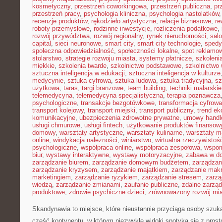
kosmetyczny
,
przestrzeń coworkingowa
,
przestrzeń publiczna
,
pr
przestrzeń pracy
,
psychologia kliniczna
,
psychologia nastolatków
recenzje produktów
,
rękodzieło artystyczne
,
relacje biznesowe
,
re
roboty przemysłowe
,
rodzinne inwestycje
,
rozliczenia podatkowe
,
rozwój przywództwa
,
rozwój regionalny
,
rynek nieruchomości
,
sal
capital
,
sieci neuronowe
,
smart city
,
smart city technologie
,
spedy
społeczna odpowiedzialność
,
społeczności lokalne
,
spot reklamo
stolarstwo
,
strategie rozwoju miasta
,
systemy płatnicze
,
szkoleni
miękkie
,
szkolenia twarde
,
szkolnictwo podstawowe
,
szkolnictwo
sztuczna inteligencja w edukacji
,
sztuczna inteligencja w kulturze
medycynie
,
sztuka cyfrowa
,
sztuka ludowa
,
sztuka tradycyjna
,
sz
użytkowa
,
taras
,
targi branżowe
,
team building
,
techniki malarskie
telemedycyna
,
telemedycyna specjalistyczna
,
terapia poznawcza
psychologiczne
,
transakcje bezgotówkowe
,
transformacja cyfrowa
transport kolejowy
,
transport miejski
,
transport publiczny
,
trend e
komunikacyjne
,
ubezpieczenia zdrowotne prywatne
,
umowy handl
usługi chmurowe
,
usługi fintech
,
użytkowanie produktów finansow
domowy
,
warsztaty artystyczne
,
warsztaty kulinarne
,
warsztaty m
online
,
windykacja należności
,
winiarstwo
,
wirtualna rzeczywistoś
psychologiczne
,
współpraca online
,
współpraca zespołowa
,
wspom
biur
,
wystawy interaktywne
,
wystawy motoryzacyjne
,
zabawa w d
zarządzanie biurem
,
zarządzanie domowym budżetem
,
zarządzan
zarządzanie kryzysem
,
zarządzanie majątkiem
,
zarządzanie mak
marketingiem
,
zarządzanie ryzykiem
,
zarządzanie stresem
,
zarzą
wiedzą
,
zarządzanie zmianami
,
zaufanie publiczne
,
zdalne zarzą
produktowe
,
zdrowie psychiczne dzieci
,
zrównoważony rozwój mi
Skandynawia to miejsce, które nieustannie przyciąga osoby szuk
część kontynentu, w którym niezwykłe widoki spotyka się z prost