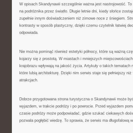
W opisach Skandynawii szczególnie ważna jest nastrojowość. To r
na podróżnika przez światło. Długie letnie dni, kiedy słońce zost
zupełnie innym doświadczeniem niż zimowe noce z śniegiem. St
kontrasty w sposób plastyczny, dzięki czemu czytelnik łatwiej de
odpowiada.
Nie można pominąć również estetyki północy, które są ważną czę
kojarzy się z prostotą. W miastach i mniejszych miejscowościach
krajobrazu wpływają na jakość życia. Artykuły o takich tematach
które lubią architekturę. Dzięki nim serwis staje się pełniejszy n
atrakcjach.
Dobrze przygotowana strona turystyczna o Skandynawii może być
wyjazdem, w trakcie podróży i po powrocie. Przed wyjazdem po
czasie podróży może podpowiadać, gdzie szukać ciekawych doś
pozwala pogłębić wiedzę. To sprawia, że serwis ma długofalową w