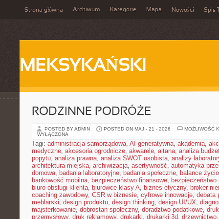
Archiwum
Kategorie
Mapa
Strona główna
Nowości
Spis 
MEKSYKAŃSKI
RODZINNE PODRÓŻE
POSTED BY ADMIN
POSTED ON MAJ - 21 - 2026
MOŻLIWOŚĆ 
WYŁĄCZONA
Tagi:
administracja samorządowa
,
AI generatywna
,
akademia
,
akc
medyczne
,
akcesoria ogrodnicze
,
akwarele
,
altana
,
analiza budże
popytu
,
analiza prawna
,
analiza SWOT osobista
,
analizy laborator
architektura miejska
,
archiwizacja
,
asertywność
,
automatyka prz
domowa
,
badania laboratoryjne
,
badania społeczne
,
balance życi
bankowość mobilna
,
bezpieczeństwo finansowe
,
bezpieczeństwo 
biuro obsługi klienta
,
biurowce klasy A
,
biznes etyczny
,
broker ni
coaching zawodowy
,
CSR w biznesie
,
cyfrowe innowacje
,
debata 
meblarski
,
design produktu
,
design thinking
,
design UI/UX
,
diagno
majsterkowanie
,
dobrostan społeczny
,
doradztwo podatkowe
,
dru
przemysłowy
,
druk reklamowy
,
drukarki
,
drukarki 3d
,
drzewnictwo