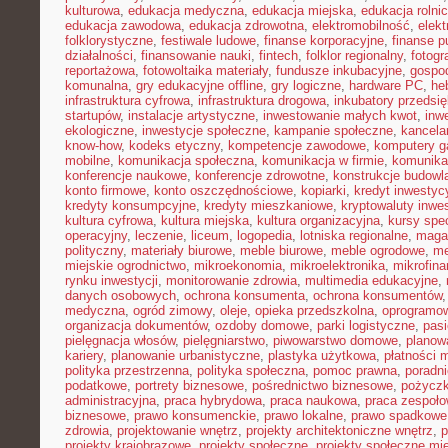
kulturowa
,
edukacja medyczna
,
edukacja miejska
,
edukacja rolni
edukacja zawodowa
,
edukacja zdrowotna
,
elektromobilność
,
elek
folklorystyczne
,
festiwale ludowe
,
finanse korporacyjne
,
finanse p
działalności
,
finansowanie nauki
,
fintech
,
folklor regionalny
,
fotogr
reportażowa
,
fotowoltaika materiały
,
fundusze inkubacyjne
,
gospod
komunalna
,
gry edukacyjne offline
,
gry logiczne
,
hardware PC
,
he
infrastruktura cyfrowa
,
infrastruktura drogowa
,
inkubatory przedsię
startupów
,
instalacje artystyczne
,
inwestowanie małych kwot
,
inw
ekologiczne
,
inwestycje społeczne
,
kampanie społeczne
,
kancela
know-how
,
kodeks etyczny
,
kompetencje zawodowe
,
komputery 
mobilne
,
komunikacja społeczna
,
komunikacja w firmie
,
komunika
konferencje naukowe
,
konferencje zdrowotne
,
konstrukcje budowl
konto firmowe
,
konto oszczędnościowe
,
kopiarki
,
kredyt inwestyc
kredyty konsumpcyjne
,
kredyty mieszkaniowe
,
kryptowaluty inwe
kultura cyfrowa
,
kultura miejska
,
kultura organizacyjna
,
kursy spec
operacyjny
,
leczenie
,
liceum
,
logopedia
,
lotniska regionalne
,
maga
polityczny
,
materiały biurowe
,
meble biurowe
,
meble ogrodowe
,
me
miejskie ogrodnictwo
,
mikroekonomia
,
mikroelektronika
,
mikrofin
rynku inwestycji
,
monitorowanie zdrowia
,
multimedia edukacyjne
,
danych osobowych
,
ochrona konsumenta
,
ochrona konsumentów
medyczna
,
ogród zimowy
,
oleje
,
opieka przedszkolna
,
oprogramow
organizacja dokumentów
,
ozdoby domowe
,
parki logistyczne
,
pas
pielęgnacja włosów
,
pielęgniarstwo
,
piwowarstwo domowe
,
planow
kariery
,
planowanie urbanistyczne
,
plastyka użytkowa
,
płatności 
polityka przestrzenna
,
polityka społeczna
,
pomoc prawna
,
poradni
podatkowe
,
portrety biznesowe
,
pośrednictwo biznesowe
,
pożycz
administracyjna
,
praca hybrydowa
,
praca naukowa
,
praca zespoło
biznesowe
,
prawo konsumenckie
,
prawo lokalne
,
prawo spadkowe
zdrowia
,
projektowanie wnętrz
,
projekty architektoniczne wnętrz
,
p
projekty krajobrazowe
,
projekty społeczne
,
projekty społeczne mie