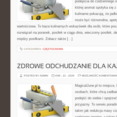
podejścia do codziennego o
której aromat spotyka się z
kulinarne pokazują, że jadło
może być różnorodna, apet
wartościowa. To baza kulinarnych wskazówek dla osób, które po
rozwiązań na poranek, posiłek w ciągu dnia, wieczorny posiłek, 
między posiłkami. Zobacz także […]
CATEGORIES:
CZĘSTOCHOWA
ZDROWE ODCHUDZANIE DLA K
POSTED BY ADMIN
KWI - 22 - 2026
MOŻLIWOŚĆ KOMENTOWA
MagicalJune.pl to miejsce, 
osobach, które chcą zadba
podejść do siebie i spojrz
przyjazny. To serwis pora
takim jak redukcja masy ci
codzienny trening, a także