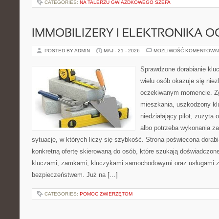
CATEGORIES:
NA TALERZU GWIAZDKOWEGO SZEFA
IMMOBILIZERY I ELEKTRONIKA 
POSTED BY ADMIN
MAJ - 21 - 2026
MOŻLIWOŚĆ KOMENTOWA
Sprawdzone dorabianie klucz
wielu osób okazuje się nie
oczekiwanym momencie. Zg
mieszkania, uszkodzony k
niedziałający pilot, zużyt
albo potrzeba wykonania z
sytuacje, w których liczy się szybkość. Strona poświęcona dorabi
konkretną ofertę skierowaną do osób, które szukają doświadczon
kluczami, zamkami, kluczykami samochodowymi oraz usługami 
bezpieczeństwem. Już na […]
CATEGORIES:
POMOC ZWIERZĘTOM