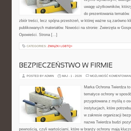
uwagę użytkowników, którzy
do prezentowania tematów. 
zbiór treści, lecz spójna przestrzeń, w której ważne są zarówno kli
publikowanych materiałów. Nowości na stronie: Zwierzęta w Gospod
Opowieści. Strona […]
CATEGORIES:
ZWIĄZKI LGBTQ+
BEZPIECZEŃSTWO W FIRMIE
POSTED BY ADMIN
MAJ - 1 - 2026
MOŻLIWOŚĆ KOMENTOWAN
Marka Ochrona Twierdza to 
tematyce ochrony w sposób 
przygotowana z myślą o oso
instytucjach, które potrze
w zakresie organizacji bez
nazwa Twierdza budzi pozy
pewnością, czyli wartościami, które w branży ochrony mają klucz