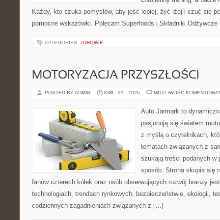
Każdy, kto szuka pomysłów, aby jeść lepiej, żyć lżej i czuć się pe
pomocne wskazówki. Polecam Superfoods i Składniki Odżywcze i
CATEGORIES:
ZDROWIE
MOTORYZACJA PRZYSZŁOŚCI
POSTED BY ADMIN
KWI - 21 - 2026
MOŻLIWOŚĆ KOMENTOWA
Auto Jarmark to dynamiczna
pasjonują się światem moto
z myślą o czytelnikach, kt
tematach związanych z sam
szukają treści podanych w 
sposób. Strona skupia się 
fanów czterech kółek oraz osób obserwujących rozwój branży je
technologiach, trendach rynkowych, bezpieczeństwie, ekologii, t
codziennych zagadnieniach związanych z […]