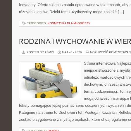
Incydenty. Oferta sklepu została opracowana w taki sposób, aby
różnych klientów. Dzięki temu użytkownicy mogą znaleźć […]
CATEGORIES:
KOSMETYKA DLA MŁODZIEŻY
RODZINA I WYCHOWANIE W WIE
POSTED BY ADMIN
MAJ - 6 - 2026
MOŻLIWOŚĆ KOMENTOWAN
Strona internetowa Najleps
miejsce stworzone z myślą 
odnaleźć wartościowych tr
duchowym, chrześcijaństw
temat codzienności. To mie
mogą odnaleźć inspirujące 
teksty pomagające lepiej poznać sens codziennych wydarzeń i 
Kategorie na stronie to Duchowni i Ich Posługa i Kazania i Reflek
zostało przygotowane z myślą o osobach, które chcą regularnie 
CATEGORIES:
HANDEL