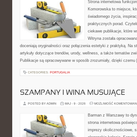
Strona internetowa funkcjo
Komorowska to miejsce, któ
świadomego życia, inspiracj
praktycznych porad. Czytel
ciekawe publikacje, które ws
Witryna została opracowana
doceniają oryginalności oraz połączenia estetyki z praktyką. Na 
artykuły dotyczące trendów, urody, wellness, a także tematów z
Publikacje są opracowywane w sposób zrozumiały, dzięki czemu
CATEGORIES:
PORTUGALIA
SZAMPANY I WINA MUSUJĄCE
POSTED BY ADMIN
MAJ - 9 - 2026
MOŻLIWOŚĆ KOMENTOWAN
Barman z Warszawy to dyna
strona internetowa poświęc
imprezy okolicznościowe, s