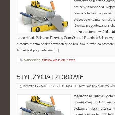
nowoczesne bistro to adres
potrzeby osobach szukając
Strona internetowa prezentu
propozycje kulinarne mają b
również przygotowane z dbał
może zainteresować klient
na co dzień. Polecam Przepisy Zero-Waste i Poradnik Zakupowy.
z marką można odnieść wrażenie, że ten lokal stawia na prostotę 
To nie jest przypadkowa […]
CATEGORIES:
TRENDY WE FLORYSTYCE
STYL ŻYCIA I ZDROWIE
POSTED BY ADMIN
MAJ - 3 - 2026
MOŻLIWOŚĆ KOMENTOWAN
Madlennn to witryna, które
przemyślany punkt w sieci 
ciekawych treści. Już sama
czymś wyrazistym, dlatego