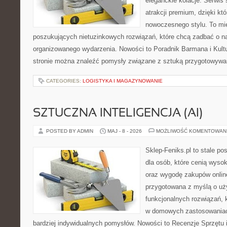
eleganckie kolacje. Serwis 
atrakcji premium, dzięki k
nowoczesnego stylu. To mi
poszukujących nietuzinkowych rozwiązań, które chcą zadbać o 
organizowanego wydarzenia. Nowości to Poradnik Barmana i Kultur
stronie można znaleźć pomysły związane z sztuką przygotowywani
CATEGORIES:
LOGISTYKA I MAGAZYNOWANIE
SZTUCZNA INTELIGENCJA (AI)
POSTED BY ADMIN
MAJ - 8 - 2026
MOŻLIWOŚĆ KOMENTOWAN
Sklep-Feniks.pl to stale po
dla osób, które cenią wyso
oraz wygodę zakupów online
przygotowana z myślą o uż
funkcjonalnych rozwiązań, 
w domowych zastosowaniach,
bardziej indywidualnych pomysłów. Nowości to Recenzje Sprzętu i