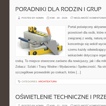
PORADNIKI DLA RODZIN I GRUP
POSTED BY ADMIN
KWI - 28 - 2026
MOŻLIWOŚĆ KOMENTOWA
Portal poświęcony aktywne
przestrzeń dla osób, które
związanej z wodą, naturą o
koncentruje się wokół wyci
czemu każdy odwiedzający
wskazówki dotyczące organ
rzeką. To miejsce stworzone zarówno dla nowicjuszy, jak i dla m
Zobacz: Szlaki i Trasy Wodne i Wydarzenia i Społeczność. Na st
szczegółowe przewodniki po rzekach, które […]
CATEGORIES:
ARCHITEKTURA
OŚWIETLENIE TECHNICZNE I PR
POSTED BY ADMIN
KWI - 27 - 2026
MOŻLIWOŚĆ KOMENTOWA