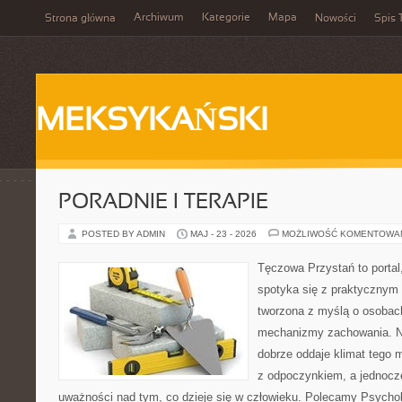
Archiwum
Kategorie
Mapa
Strona główna
Nowości
Spis 
MEKSYKAŃSKI
PORADNIE I TERAPIE
POSTED BY ADMIN
MAJ - 23 - 2026
MOŻLIWOŚĆ KOMENTOWA
Tęczowa Przystań to portal
spotyka się z praktycznym 
tworzona z myślą o osobac
mechanizmy zachowania. 
dobrze oddaje klimat tego m
z odpoczynkiem, a jednocz
uważności nad tym, co dzieje się w człowieku. Polecamy Psychol