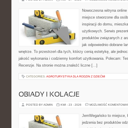
Nowoczesna witryna online
miejsce stworzone dla osób
inspiracji do domu, mieszka
użytkowych. Serwis prezen
produktów związanych z ara
jak odpowiednio dobrane la
wnętrze. To przestrzeń dla tych, którzy cenią estetykę, ale jedn
jakość wykonania i codzienny komfort użytkowania. Polecam: Test
Recenzje. Na stronie można znaleźć liczne […]
CATEGORIES:
AGROTURYSTYKA DLA RODZIN Z DZIEĆMI
OBIADY I KOLACJE
POSTED BY ADMIN
KWI - 23 - 2026
MOŻLIWOŚĆ KOMENTOWA
JemWegańsko to miejsce, kt
jedzenia bez produktów od