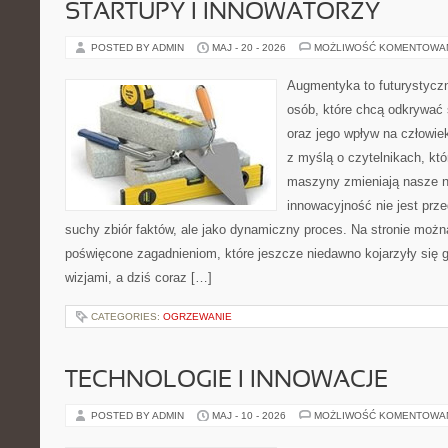
STARTUPY I INNOWATORZY
POSTED BY ADMIN
MAJ - 20 - 2026
MOŻLIWOŚĆ KOMENTOWA
Augmentyka to futurystyczn
osób, które chcą odkrywać 
oraz jego wpływ na człowie
z myślą o czytelnikach, któr
maszyny zmieniają nasze n
innowacyjność nie jest prze
suchy zbiór faktów, ale jako dynamiczny proces. Na stronie moż
poświęcone zagadnieniom, które jeszcze niedawno kojarzyły się
wizjami, a dziś coraz […]
CATEGORIES:
OGRZEWANIE
TECHNOLOGIE I INNOWACJE
POSTED BY ADMIN
MAJ - 10 - 2026
MOŻLIWOŚĆ KOMENTOWA