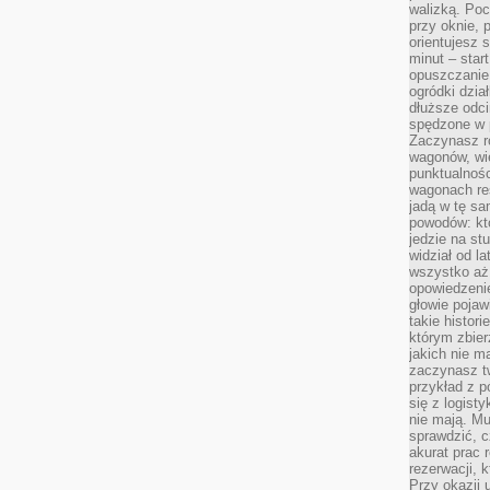
walizką. Poc
przy oknie, 
orientujesz s
minut – start
opuszczanie
ogródki dzia
dłuższe odcin
spędzone w 
Zaczynasz r
wagonów, wie
punktualnośc
wagonach res
jadą w tę sa
powodów: kto
jedzie na stu
widział od l
wszystko aż 
opowiedzenie
głowie pojaw
takie histor
którym zbier
jakich nie m
zaczynasz t
przykład z p
się z logisty
nie mają. M
sprawdzić, c
akurat prac
rezerwacji, 
Przy okazji