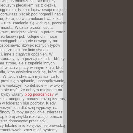
atwiej przemieszczać się między
niedużym plecakiem niż z ciężką
iąg rusza, ty znajdujesz swoje miejsce
poprawiasz plecak pod nogami i nagle
ię, że to, co w samolocie trwa kilka
 – tutaj zamienia się w długie, powolne
 miasta. Widzisz przedmieścia,
łkowe, mniejsze wioski, a potem coraz
ki lasów i pól. Kolejne dni i noce
pociągach uczą cię nowego rytmu.
ozpoznawać dźwięk różnych typów
sz, że niektóre linie słyną z
i, inne z ciągłych opóźnień. W
tauracyjnych poznajesz ludzi, którzy
mą stronę, ale z zupełnie innych
ś wraca z pracy w innym kraju, ktoś
dia, ktoś odwiedza rodzinę, której nie
at. W takich chwilach myślisz, że to
prosi się o spisanie, uporządkowanie,
 w większym kontekście – i w twojej
ia się myśl, że dobrym miejscem na
ie byłby własny
blog podróżniczy
w
zesz anegdoty, porady oraz opisy tras,
a w folderach biur podróży. Kiedy
worzyć plan dłuższej wyprawy, na
ółnocy Europy na południe, zderzasz
ką, której zwykłe rezerwacje lotnicze
usisz dopasować przesiadki,
zy lokalne linie kolejowe nie prowadzą
 remontowych, zrozumieć systemy