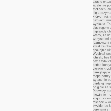
czasie okazu
wcale nie p
stolicach, a
się zatrzym
których rośni
nazwami mie
wyblakła. T
dlaczego w o
naprawdę ch
wtedy, że lic
wszystkimi p
rozmowami i 
świat za ok
spokojnie uk
Wyobraź sob
lotnisk, bez 
bez szybkich
końca kontyn
cienkie kres
pamiętające 
mapę patrzy 
wyłącznie po
bardziej nie
co ginie za
Pierwszy eta
niewinnie – 
kraju. Spraw
miejsce w wa
zwykle, bo ł
peronami z 