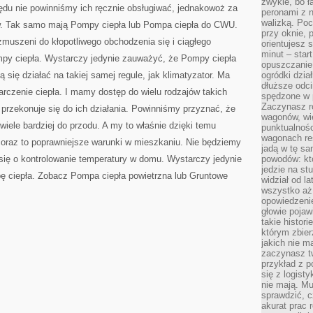
zwykle, bo ł
du nie powinniśmy ich ręcznie obsługiwać, jednakowoż za
peronami z 
walizką. Poc
. Tak samo mają Pompy ciepła lub Pompa ciepła do CWU.
przy oknie, 
muszeni do kłopotliwego obchodzenia się i ciągłego
orientujesz s
minut – start
mpy ciepła. Wystarczy jedynie zauważyć, że Pompy ciepła
opuszczanie
 się działać na takiej samej regule, jak klimatyzator. Ma
ogródki dzia
dłuższe odcin
arczenie ciepła. I mamy dostęp do wielu rodzajów takich
spędzone w 
Zaczynasz r
 przekonuje się do ich działania. Powinniśmy przyznać, że
wagonów, wie
wiele bardziej do przodu. A my to właśnie dzięki temu
punktualnośc
wagonach res
coraz to poprawniejsze warunki w mieszkaniu. Nie będziemy
jadą w tę sa
się o kontrolowanie temperatury w domu. Wystarczy jedynie
powodów: kto
jedzie na stu
 ciepła. Zobacz Pompa ciepła powietrzna lub Gruntowe
widział od l
wszystko aż 
opowiedzenie
głowie pojaw
takie histor
którym zbier
jakich nie m
zaczynasz t
przykład z p
się z logisty
nie mają. M
sprawdzić, c
akurat prac