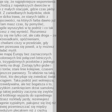
je się, że najpiękniejsze wspomnienia
ochodzą z największych dworców w
le z małych stacyjek, gdzie czas jakby
ał. Z zaniedbanych budynków, obok
e dzika trawa, ze starych tablic z
jscowości, na których farba dawno już
o tam masz czas, by pomyśleć,
góle wyruszyłeś w tę podróż i co tak
cesz z niej wynieść. Rozumiesz
zy się nie tylko cel, ale cała droga – ze
rzesiadkami, opóźnieniami,
chwilami ciszy w przedziale, gdy
nem przesuwa się powoli, a ty możesz
ładać myśli.
ie mapę Europy bez zaznaczonych
kolorowych linii połączeń lotniczych,
, trzygodzinnych przelotów z jednego
entu na drugi. Zostają tylko grube i
ki torów, stare linie kolejowe, czasem
jeszcze parowozy. To właśnie na taką
ktoś, kto decyduje się zwiedzać świat
ciągiem. Taka podróż jest wolniejsza,
przewidywalna, ale też bogatsza o to,
 szybkim zamknięciem drzwi samolotu.
p takiej podróży zaczyna się zwykle
od krótkiego wyjazdu do sąsiedniego
dzasz rozkłady jazdy, rezerwujesz
gonie sypialnym, pakujesz się lżej niż
atwiej przemieszczać się między
niedużym plecakiem niż z ciężką