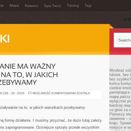
rie
Mapa
Trening
Tagi
Nowości
Spis Treści
SUB
KI
ANIE MA WAŻNY
Wyobraź sob
NA TO, W JAKICH
lotnisk, bez 
bez szybkich
ZEBYWAMY
końca kontyn
cienkie kres
pamiętające 
TAKŻE
 CZE - 26 - 2025
MOŻLIWOŚĆ KOMENTOWANIA
ZOSTAŁA
NAGRZEWANIE
mapę patrzy 
MA
wyłącznie po
WAŻNY
bardziej nie
ODDZIAŁYWANIE
ziaływanie na to, w jakich warunkach przebywamy
NA
co ginie za
TO,
Pierwszy eta
W
niewinnie – 
JAKICH
ą formę działania. I musimy przyznać, że dużo tutaj zależy
WARUNKACH
kraju. Spraw
PRZEBYWAMY
 ono zaprogramowane. Dzisiejsze sprzęty przede wszystkim
miejsce w wa