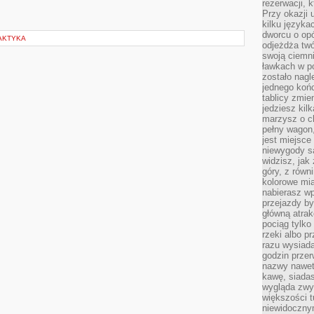
rezerwacji, 
Przy okazji
kilku języka
dworcu o opó
LAKTYKA
odjeżdża twó
swoją ciemni
ławkach w po
zostało nagl
jednego końc
tablicy zmie
jedziesz kil
marzysz o ch
pełny wagon,
jest miejsce
niewygody są
widzisz, jak
góry, z równ
kolorowe mia
nabierasz w
przejazdy był
główną atra
pociąg tylko
rzeki albo p
razu wysiada
godzin przer
nazwy nawet 
kawę, siadas
wygląda zwyk
większości t
niewidoczny