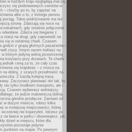
które w każdym kraju wyglądają inaczej.
 uczysz się podstawowych zwrotów w
ch – choćby po to, by zapytać na
źnienia albo o to, z którego peronu
j pociąg. Takie podróżowanie ma też
ejszą stronę. Zdarzają się noce na
czekalniach, gdy ostatnie połączenie
e odwołane. Zdarza się bieganie z
a stacji na drugi, gdy zapowiedź na
nia się w ostatniej chwili. Czasem
ka godzin z grupą głośnych pasażerów i
wili ciszy. Innym razem trafiasz na
 w którym jedyną wolną przestrzenią
 na korytarzu przy drzwiach. Te chwile
 jednak ceną za to, że cały czas
 zmienia się krajobraz – z morza na
in na doliny, z szarych przedmieść na
steczka. Z każdą kolejną trasą
prawy. Zaczynasz planować dni tak, by
y nie tylko środkiem transportu, ale i
kcją. Czasem wybierasz wolniejszy
 dlatego, że jedzie malowniczą doliną
rzecina górskie przełęcze. Zamiast od
ć w dużym mieście, robisz kilka
wy w mniejszej miejscowości, której
wcześniej nie kojarzyłeś. Idziesz po
z na ławce w parku i obserwujesz, jak
ły dzień w miejscu, które dla
urystów pozostaje jedynie
m punktem na mapie. Po pewnym