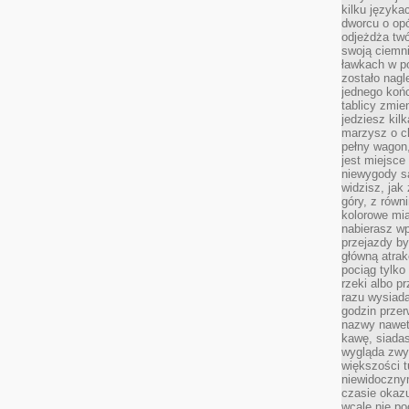
kilku języka
dworcu o opó
odjeżdża twó
swoją ciemni
ławkach w po
zostało nagl
jednego końc
tablicy zmie
jedziesz kil
marzysz o ch
pełny wagon,
jest miejsce
niewygody są
widzisz, jak
góry, z równ
kolorowe mia
nabierasz w
przejazdy był
główną atra
pociąg tylko
rzeki albo p
razu wysiada
godzin przer
nazwy nawet 
kawę, siadas
wygląda zwyk
większości t
niewidoczny
czasie okazu
wcale nie p