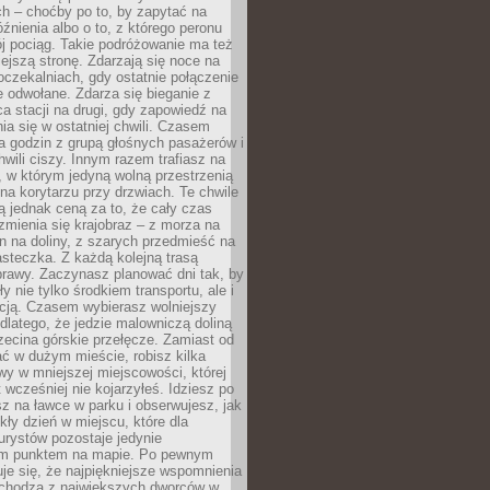
ch – choćby po to, by zapytać na
źnienia albo o to, z którego peronu
j pociąg. Takie podróżowanie ma też
ejszą stronę. Zdarzają się noce na
czekalniach, gdy ostatnie połączenie
e odwołane. Zdarza się bieganie z
a stacji na drugi, gdy zapowiedź na
nia się w ostatniej chwili. Czasem
ka godzin z grupą głośnych pasażerów i
wili ciszy. Innym razem trafiasz na
 w którym jedyną wolną przestrzenią
 na korytarzu przy drzwiach. Te chwile
 jednak ceną za to, że cały czas
 zmienia się krajobraz – z morza na
in na doliny, z szarych przedmieść na
steczka. Z każdą kolejną trasą
prawy. Zaczynasz planować dni tak, by
y nie tylko środkiem transportu, ale i
kcją. Czasem wybierasz wolniejszy
 dlatego, że jedzie malowniczą doliną
rzecina górskie przełęcze. Zamiast od
ć w dużym mieście, robisz kilka
wy w mniejszej miejscowości, której
wcześniej nie kojarzyłeś. Idziesz po
z na ławce w parku i obserwujesz, jak
ły dzień w miejscu, które dla
urystów pozostaje jedynie
m punktem na mapie. Po pewnym
je się, że najpiękniejsze wspomnienia
ochodzą z największych dworców w