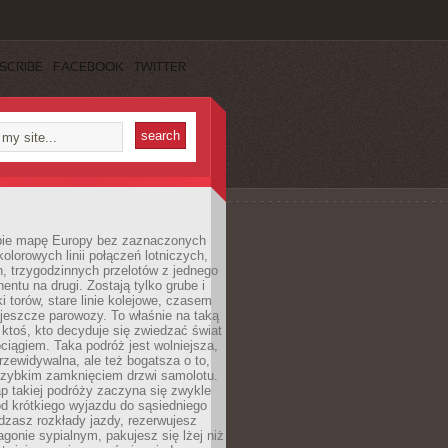
SCRIBE
FACEBOOK
TWITTER
ie mapę Europy bez zaznaczonych
kolorowych linii połączeń lotniczych,
, trzygodzinnych przelotów z jednego
entu na drugi. Zostają tylko grube i
ki torów, stare linie kolejowe, czasem
jeszcze parowozy. To właśnie na taką
ktoś, kto decyduje się zwiedzać świat
ciągiem. Taka podróż jest wolniejsza,
przewidywalna, ale też bogatsza o to,
 szybkim zamknięciem drzwi samolotu.
p takiej podróży zaczyna się zwykle
od krótkiego wyjazdu do sąsiedniego
dzasz rozkłady jazdy, rezerwujesz
gonie sypialnym, pakujesz się lżej niż