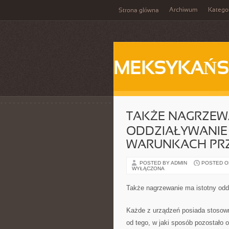
Archiwum
Katego
Strona główna
MEKSYKAŃS
TAKŻE NAGRZEW
ODDZIAŁYWANIE 
WARUNKACH PR
POSTED BY ADMIN
POSTED ON
WYŁĄCZONA
Także nagrzewanie ma istotny odd
Każde z urządzeń posiada stosown
od tego, w jaki sposób pozostało