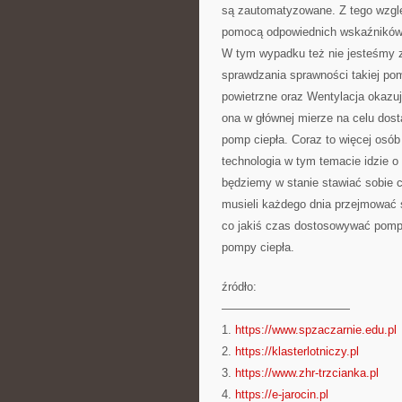
są zautomatyzowane. Z tego wzglę
pomocą odpowiednich wskaźników
W tym wypadku też nie jesteśmy z
sprawdzania sprawności takiej po
powietrzne oraz Wentylacja okazują
ona w głównej mierze na celu dost
pomp ciepła. Coraz to więcej osób
technologia w tym temacie idzie o 
będziemy w stanie stawiać sobie 
musieli każdego dnia przejmować 
co jakiś czas dostosowywać pompę
pompy ciepła.
źródło:
———————————
1.
https://www.spzaczarnie.edu.pl
2.
https://klasterlotniczy.pl
3.
https://www.zhr-trzcianka.pl
4.
https://e-jarocin.pl