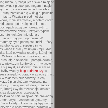
iąg rusza, ty znajdujesz swoje miejsce
poprawiasz plecak pod nogami i nagle
ię, że to, co w samolocie trwa kilka
 – tutaj zamienia się w długie, powolne
 miasta. Widzisz przedmieścia,
łkowe, mniejsze wioski, a potem coraz
ki lasów i pól. Kolejne dni i noce
pociągach uczą cię nowego rytmu.
ozpoznawać dźwięk różnych typów
sz, że niektóre linie słyną z
i, inne z ciągłych opóźnień. W
tauracyjnych poznajesz ludzi, którzy
mą stronę, ale z zupełnie innych
ś wraca z pracy w innym kraju, ktoś
dia, ktoś odwiedza rodzinę, której nie
at. W takich chwilach myślisz, że to
prosi się o spisanie, uporządkowanie,
 w większym kontekście – i w twojej
ia się myśl, że dobrym miejscem na
ie byłby własny
blog podróżniczy
w
zesz anegdoty, porady oraz opisy tras,
a w folderach biur podróży. Kiedy
worzyć plan dłuższej wyprawy, na
ółnocy Europy na południe, zderzasz
ką, której zwykłe rezerwacje lotnicze
usisz dopasować przesiadki,
zy lokalne linie kolejowe nie prowadzą
 remontowych, zrozumieć systemy
które w każdym kraju wyglądają inaczej.
 uczysz się podstawowych zwrotów w