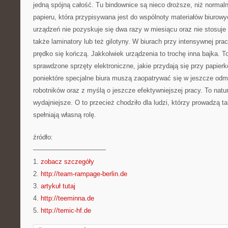
jedną spójną całość. Tu bindownice są nieco droższe, niż normal
papieru, która przypisywana jest do wspólnoty materiałów biurow
urządzeń nie pozyskuje się dwa razy w miesiącu oraz nie stosuje 
także laminatory lub też gilotyny. W biurach przy intensywnej prac
prędko się kończą. Jakkolwiek urządzenia to trochę inna bajka. T
sprawdzone sprzęty elektroniczne, jakie przydają się przy papie
poniektóre specjalne biura muszą zaopatrywać się w jeszcze od
robotników oraz z myślą o jeszcze efektywniejszej pracy. To natura
wydajniejsze. O to przecież chodziło dla ludzi, którzy prowadzą ta
spełniają własną rolę.
źródło:
———————————
1.
zobacz szczegóły
2.
http://team-rampage-berlin.de
3.
artykuł tutaj
4.
http://teeminna.de
5.
http://temic-hf.de