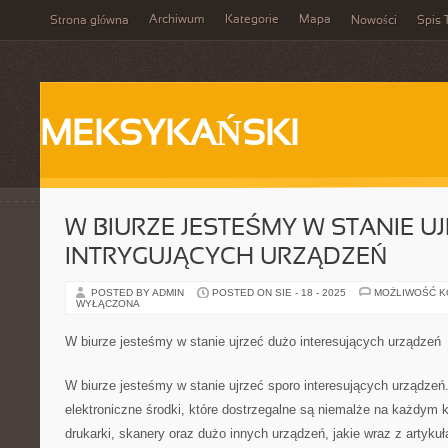
Archiwum
Kategorie
Mapa
Strona główna
Nowości
Spis 
MEKSYKAŃSKI
W BIURZE JESTEŚMY W STANIE U
INTRYGUJĄCYCH URZĄDZEŃ
POSTED BY ADMIN
POSTED ON SIE - 18 - 2025
MOŻLIWOŚĆ 
WYŁĄCZONA
W biurze jesteśmy w stanie ujrzeć dużo interesujących urządzeń
W biurze jesteśmy w stanie ujrzeć sporo interesujących urządzeń
elektroniczne środki, które dostrzegalne są niemalże na każdym 
drukarki, skanery oraz dużo innych urządzeń, jakie wraz z artyku